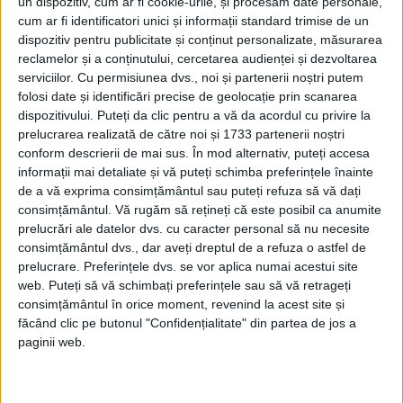
un dispozitiv, cum ar fi cookie-urile, și procesăm date personale,
Afaceri oneroase care au marcat România
cum ar fi identificatori unici și informații standard trimise de un
modernă: Strousberg și Hallier
dispozitiv pentru publicitate și conținut personalizate, măsurarea
reclamelor și a conținutului, cercetarea audienței și dezvoltarea
serviciilor.
Cu permisiunea dvs., noi și partenerii noștri putem
ETICHETE:
folosi date și identificări precise de geolocație prin scanarea
dispozitivului. Puteți da clic pentru a vă da acordul cu privire la
PUBLICAT IN CATEGORIILE:
NOIEMBRIE 2023
prelucrarea realizată de către noi și 1733 partenerii noștri
DISTRIBUIE ȘTIREA:
FACEBOOK
|
TWITTER
conform descrierii de mai sus. În mod alternativ, puteți accesa
DACĂ VA PLAC MATERIALELE PUBLICATE, VA INVITĂM SĂ NE URMĂRIȚI
informații mai detaliate și vă puteți schimba preferințele înainte
ȘI PE
PAGINA NOASTRĂ DE FACEBOOK
de a vă exprima consimțământul sau puteți refuza să vă dați
consimțământul.
Vă rugăm să rețineți că este posibil ca anumite
prelucrări ale datelor dvs. cu caracter personal să nu necesite
RECOMANDARI PENTRU TINE
consimțământul dvs., dar aveți dreptul de a refuza o astfel de
Istoria sloturilor: de la primele aparate
prelucrare. Preferințele dvs. se vor aplica numai acestui site
la sloturile online
web. Puteți să vă schimbați preferințele sau să vă retrageți
consimțământul în orice moment, revenind la acest site și
făcând clic pe butonul "Confidențialitate" din partea de jos a
paginii web.
Istoria dezvoltării cazinourilor în
România: de la saloane sociale, la era
digitală