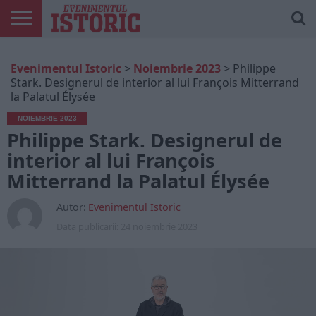
ARTICOLE
ONLINE
EDIȚII
ISTORIC
CONTUL
Evenimentul Istoric
>
Noiembrie 2023
>
Philippe
TIPĂRITE
PLAY
MEU
Stark. Designerul de interior al lui François Mitterrand
la Palatul Élysée
NOIEMBRIE 2023
Philippe Stark. Designerul de
interior al lui François
Mitterrand la Palatul Élysée
Autor:
Evenimentul Istoric
Data publicarii:
24 noiembrie 2023