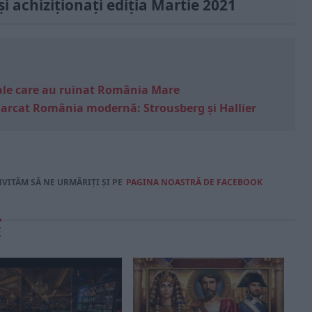
și achiziționați ediția Martie 2021
e sale care au ruinat România Mare
marcat România modernă: Strousberg și Hallier
NVITĂM SĂ NE URMĂRIȚI ȘI PE
PAGINA NOASTRĂ DE FACEBOOK
E