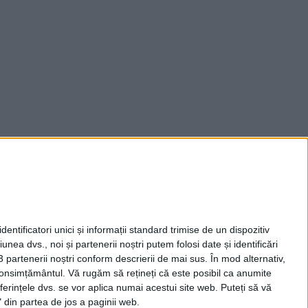
entificatori unici și informații standard trimise de un dispozitiv
unea dvs., noi și partenerii noștri putem folosi date și identificări
3 partenerii noștri conform descrierii de mai sus. În mod alternativ,
 consimțământul.
Vă rugăm să rețineți că este posibil ca anumite
ferințele dvs. se vor aplica numai acestui site web. Puteți să vă
 din partea de jos a paginii web.