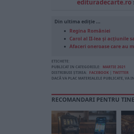
edituradecarte.ro
Din ultima ediție ...
Regina României
Carol al II-lea și acțiunil
Afaceri oneroase care au 
ETICHETE:
PUBLICAT IN CATEGORIILE:
MARTIE 2021
DISTRIBUIE ȘTIREA:
FACEBOOK
|
TWITTER
DACĂ VA PLAC MATERIALELE PUBLICATE, VA I
RECOMANDARI PENTRU TIN