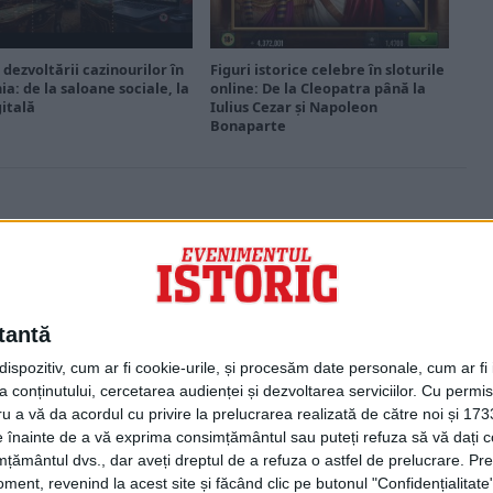
 dezvoltării cazinourilor în
Figuri istorice celebre în sloturile
a: de la saloane sociale, la
online: De la Cleopatra până la
gitală
Iulius Cezar și Napoleon
Bonaparte
PORTOFOLIU
Capital
Evenimentul Zilei
tantă
Doctorul Zilei
Infofinanciar
spozitiv, cum ar fi cookie-urile, și procesăm date personale, cum ar fi id
Infoactual
 conținutului, cercetarea audienței și dezvoltarea serviciilor.
Cu permisi
Editura de carte
ru a vă da acordul cu privire la prelucrarea realizată de către noi și 173
EVZ Comunicate
ele înainte de a vă exprima consimțământul sau puteți refuza să vă dați
Capital Comunicate
țământul dvs., dar aveți dreptul de a refuza o astfel de prelucrare. Pre
Animal Zoo
ent, revenind la acest site și făcând clic pe butonul "Confidențialitate"
Capital Comunicate