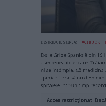
DISTRIBUIE ȘTIREA:
FACEBOOK
|
De la Gripa Spaniolă din 19
asemenea încercare. Trăiam l
ni se întâmple. Că medicina 
„pericol” era să nu deveni
spitalele într-un timp record
Acces restricționat. Dacă 