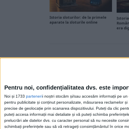
Istoria sloturilor: de la primele
Istoria
aparate la sloturile online
Români
era di
Pentru noi, confidențialitatea dvs. este impor
Noi și 1733
parteneri
i noștri stocăm și/sau accesăm informații pe un di
Cea mai mare revistă de istorie din Europa!
.
pentru publicitate și conținut personalizate, măsurarea reclamelor și a
Media KIT
precise de geolocație prin scanarea dispozitivului. Puteți da clic pent
puteți accesa informații mai detaliate și vă puteți schimba preferinț
prelucrări ale datelor dvs. cu caracter personal să nu necesite consim
schimbați preferințele sau să vă retrageți consimțământul în orice mom