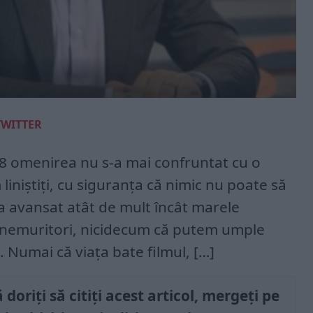
TWITTER
18 omenirea nu s-a mai confruntat cu o
iniștiți, cu siguranța că nimic nu poate să
a avansat atât de mult încât marele
m nemuritori, nicidecum că putem umple
. Numai că viața bate filmul, […]
doriți să citiți acest articol, mergeți pe