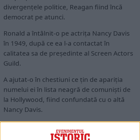
divergențele politice, Reagan fiind încă
democrat pe atunci.
Ronald a întâlnit-o pe actrița Nancy Davis
în 1949, după ce ea l-a contactat în
calitatea sa de președinte al Screen Actors
Guild.
A ajutat-o în chestiuni ce țin de apariția
numelui ei în lista neagră de comuniști de
la Hollywood, fiind confundată cu o altă
Nancy Davis.