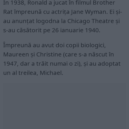
În 1938, Ronald a jucat în filmul Brother
Rat⁠ împreună cu actrița Jane Wyman. Ei și-
au anunțat logodna la Chicago Theatre⁠ și
s-au căsătorit pe 26 ianuarie 1940.
Împreună au avut doi copii biologici,
Maureen⁠ și Christine (care s-a născut în
1947, dar a trăit numai o zi), și au adoptat
un al treilea, Michael⁠.