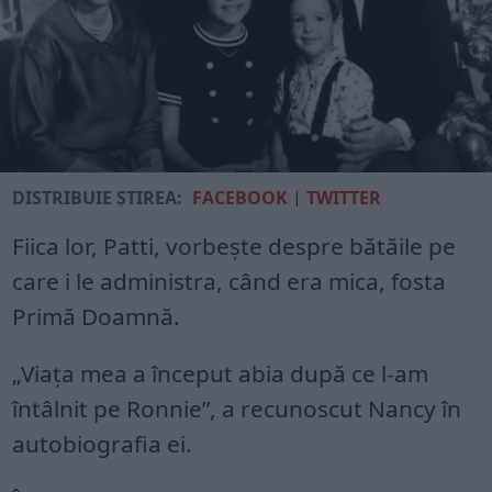
DISTRIBUIE ȘTIREA:
FACEBOOK
|
TWITTER
Fiica lor, Patti, vorbeşte despre bătăile pe
care i le administra, când era mica, fosta
Primă Doamnă.
„Viaţa mea a început abia după ce l-am
întâlnit pe Ronnie”, a recunoscut Nancy în
autobiografia ei.