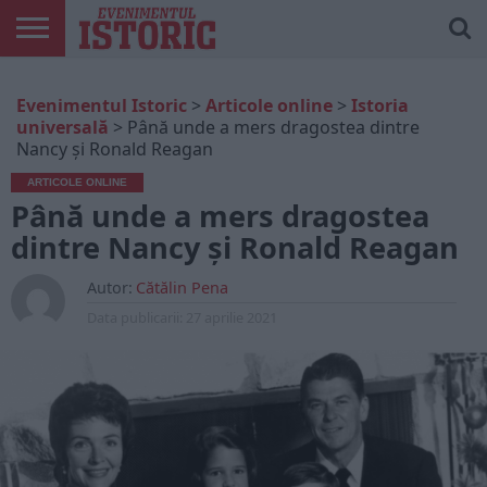
ARTICOLE
ONLINE
EDIȚII
ISTORIC
CONTUL
Evenimentul Istoric
>
Articole online
>
Istoria
TIPĂRITE
PLAY
MEU
universală
>
Până unde a mers dragostea dintre
Nancy și Ronald Reagan
ARTICOLE ONLINE
Până unde a mers dragostea
dintre Nancy și Ronald Reagan
Autor:
Cătălin Pena
Data publicarii:
27 aprilie 2021