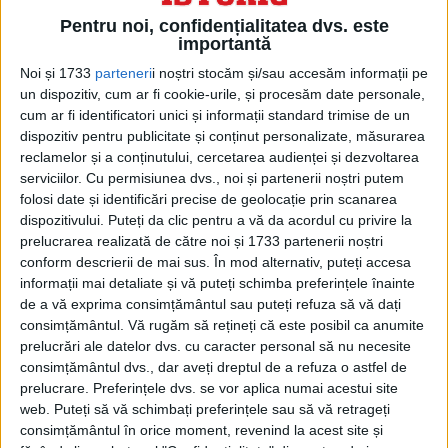
Pentru noi, confidențialitatea dvs. este
importantă
Noi și 1733
parteneri
i noștri stocăm și/sau accesăm informații pe
un dispozitiv, cum ar fi cookie-urile, și procesăm date personale,
cum ar fi identificatori unici și informații standard trimise de un
dispozitiv pentru publicitate și conținut personalizate, măsurarea
reclamelor și a conținutului, cercetarea audienței și dezvoltarea
serviciilor.
Cu permisiunea dvs., noi și partenerii noștri putem
Ea a descris întâlnirea lor spunând: „Nu
folosi date și identificări precise de geolocație prin scanarea
dispozitivului. Puteți da clic pentru a vă da acordul cu privire la
știu dacă a fost dragoste la prima vedere,
prelucrarea realizată de către noi și 1733 partenerii noștri
conform descrierii de mai sus. În mod alternativ, puteți accesa
dar a fost destul de aproape”.
informații mai detaliate și vă puteți schimba preferințele înainte
de a vă exprima consimțământul sau puteți refuza să vă dați
S-au logodit la restaurantul Chasen’s⁠ din
consimțământul.
Vă rugăm să rețineți că este posibil ca anumite
prelucrări ale datelor dvs. cu caracter personal să nu necesite
Los Angeles și s-au căsătorit pe 4 martie
consimțământul dvs., dar aveți dreptul de a refuza o astfel de
1952, la Biserica Little Brown din valea San
prelucrare. Preferințele dvs. se vor aplica numai acestui site
web. Puteți să vă schimbați preferințele sau să vă retrageți
Fernando.
consimțământul în orice moment, revenind la acest site și