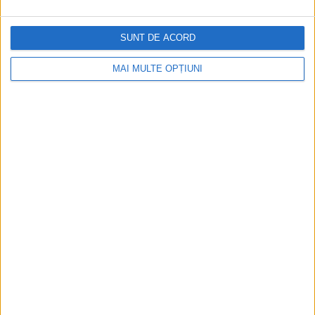
Istoria sloturilor: de la primele aparate
la sloturile online
SUNT DE ACORD
MAI MULTE OPȚIUNI
Istoria dezvoltării cazinourilor în
România: de la saloane sociale, la era
digitală
Figuri istorice celebre în sloturile online:
De la Cleopatra până la Iulius Cezar și
Napoleon Bonaparte
Aprilie 2026