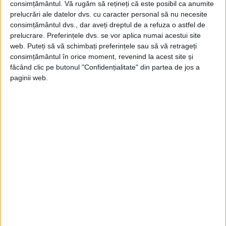
întrerupe o bătălie a mezilor cu lidienii.
consimțământul.
Vă rugăm să rețineți că este posibil ca anumite
prelucrări ale datelor dvs. cu caracter personal să nu necesite
Nabucodonosor, aliat al mezilor, profită de
consimțământul dvs., dar aveți dreptul de a refuza o astfel de
ocazie și anexează Lidia (regat în vestul
prelucrare. Preferințele dvs. se vor aplica numai acestui site
web. Puteți să vă schimbați preferințele sau să vă retrageți
Asiei Mici).
consimțământul în orice moment, revenind la acest site și
făcând clic pe butonul "Confidențialitate" din partea de jos a
Astronomii moderni au identificat eclipsa
paginii web.
cu pricina, fapt care a permis istoricilor să
stabilescă cu precizie data bătăliei.