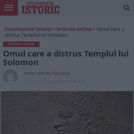
ARTICOLE
ONLINE
EDIȚII
ISTORIC
CONTUL
Evenimentul Istoric
>
Articole online
>
Omul care a
TIPĂRITE
PLAY
MEU
distrus Templul lui Solomon
ARTICOLE ONLINE
Omul care a distrus Templul lui
Solomon
Autor:
Adrian Pătrușcă
Data publicarii:
23 septembrie 2020