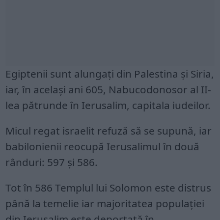
Egiptenii sunt alungați din Palestina și Siria,
iar, în același ani 605, Nabucodonosor al II-
lea pătrunde în Ierusalim, capitala iudeilor.
Micul regat israelit refuză să se supună, iar
babilonienii reocupă Ierusalimul în două
rânduri: 597 și 586.
Tot în 586 Templul lui Solomon este distrus
până la temelie iar majoritatea populației
din Ierusalim este deportată în