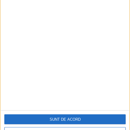
Nabucodonosor al II-lea moare în 562 î.Hr.,
după o domnie glorioasă de 43 de ani.
Însă Imperiul Babilonian va continua să
strălucească încă două veacuri și jumătate.
SUNT DE ACORD