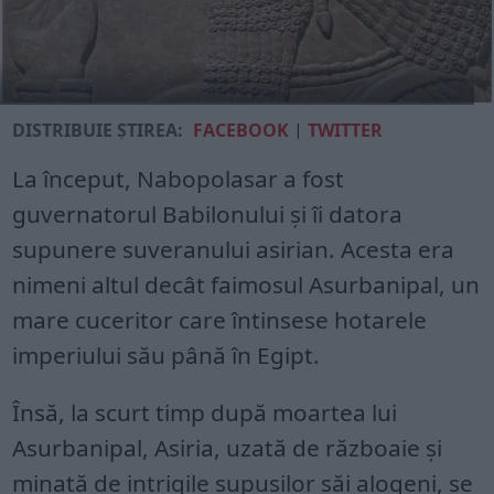
DISTRIBUIE ȘTIREA:
FACEBOOK
|
TWITTER
La început, Nabopolasar a fost
guvernatorul Babilonului și îi datora
supunere suveranului asirian. Acesta era
nimeni altul decât faimosul Asurbanipal, un
mare cuceritor care întinsese hotarele
imperiului său până în Egipt.
Însă, la scurt timp după moartea lui
Asurbanipal, Asiria, uzată de războaie și
minată de intrigile supușilor săi alogeni, se