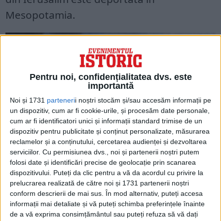
Mesopotamia.
Pentru noi, confidențialitatea dvs. este
importantă
Noi și 1731
parteneri
i noștri stocăm și/sau accesăm informații pe
un dispozitiv, cum ar fi cookie-urile, și procesăm date personale,
cum ar fi identificatori unici și informații standard trimise de un
dispozitiv pentru publicitate și conținut personalizate, măsurarea
reclamelor și a conținutului, cercetarea audienței și dezvoltarea
serviciilor.
Cu permisiunea dvs., noi și partenerii noștri putem
folosi date și identificări precise de geolocație prin scanarea
dispozitivului. Puteți da clic pentru a vă da acordul cu privire la
prelucrarea realizată de către noi și 1731 partenerii noștri
conform descrierii de mai sus. În mod alternativ, puteți accesa
informații mai detaliate și vă puteți schimba preferințele înainte
Pe 28 mai, în 585, o eclipsă de soare
de a vă exprima consimțământul sau puteți refuza să vă dați