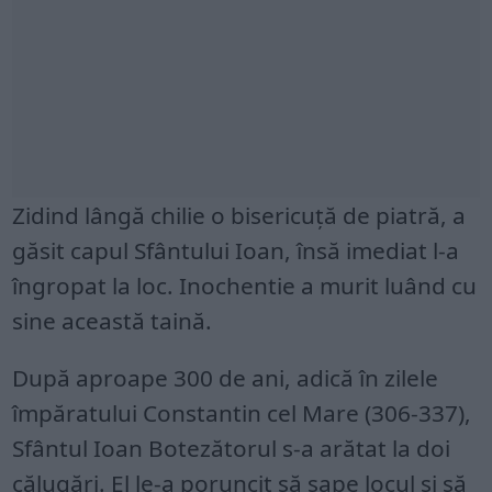
Zidind lângă chilie o bisericuţă de piatră, a
găsit capul Sfântului Ioan, însă imediat l-a
îngropat la loc. Inochentie a murit luând cu
sine această taină.
După aproape 300 de ani, adică în zilele
împăratului Constantin cel Mare (306-337),
Sfântul Ioan Botezătorul s-a arătat la doi
călugări. El le-a poruncit să sape locul şi să