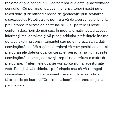
reclamelor și a conținutului, cercetarea audienței și dezvoltarea
serviciilor.
Cu permisiunea dvs., noi și partenerii noștri putem
folosi date și identificări precise de geolocație prin scanarea
dispozitivului. Puteți da clic pentru a vă da acordul cu privire la
prelucrarea realizată de către noi și 1731 partenerii noștri
conform descrierii de mai sus. În mod alternativ, puteți accesa
Ajungând în propria casă, olarul a văzut că
informații mai detaliate și vă puteți schimba preferințele înainte
de a vă exprima consimțământul sau puteți refuza să vă dați
se învrednicea de multe binefaceri.
consimțământul.
Vă rugăm să rețineți că este posibil ca anumite
Înțelegând că acest lucru se datorează
prelucrări ale datelor dvs. cu caracter personal să nu necesite
consimțământul dvs., dar aveți dreptul de a refuza o astfel de
prezenţei capului Sfântului Ioan
prelucrare. Preferințele dvs. se vor aplica numai acestui site
web. Puteți să vă schimbați preferințele sau să vă retrageți
Botezătorul, a început să îl cinstească
consimțământul în orice moment, revenind la acest site și
împreună cu familia sa.
făcând clic pe butonul "Confidențialitate" din partea de jos a
paginii web.
Simţind că i se apropie sfârşitul, olarul a
pus capul proorocului într-o raclă şi l-a
dăruit surorii sale, sfătuind-o să-l