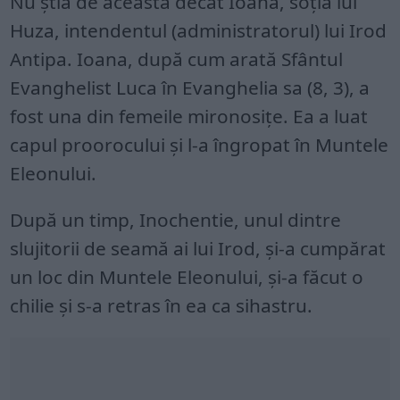
Nu ştia de aceasta decât Ioana, soţia lui
Huza, intendentul (administratorul) lui Irod
Antipa. Ioana, după cum arată Sfântul
Evanghelist Luca în Evanghelia sa (8, 3), a
fost una din femeile mironosiţe. Ea a luat
capul proorocului şi l-a îngropat în Muntele
Eleonului.
După un timp, Inochentie, unul dintre
slujitorii de seamă ai lui Irod, şi-a cumpărat
un loc din Muntele Eleonului, şi-a făcut o
chilie şi s-a retras în ea ca sihastru.