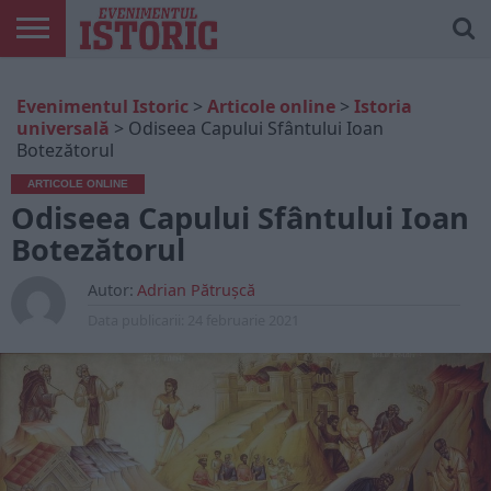
ARTICOLE
ONLINE
EDIȚII
ISTORIC
CONTUL
Evenimentul Istoric
>
Articole online
>
Istoria
TIPĂRITE
PLAY
MEU
universală
>
Odiseea Capului Sfântului Ioan
Botezătorul
ARTICOLE ONLINE
Odiseea Capului Sfântului Ioan
Botezătorul
Autor:
Adrian Pătrușcă
Data publicarii:
24 februarie 2021