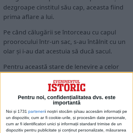
dezgroape cinstitul său cap, aceasta fiind
prima aflare a lui.
Pe când călugării se întorceau cu capul
proorocului într-un sac, s-au întâlnit cu un
olar şi i-au dat acestuia să ducă sacul.
Pentru această stare de lenevire a celor
doi călugări, Sfântul Ioan a îndemnat pe
olar să fugă cu sac cu tot.
Pentru noi, confidențialitatea dvs. este
importantă
Noi și 1731
parteneri
i noștri stocăm și/sau accesăm informații pe
un dispozitiv, cum ar fi cookie-urile, și procesăm date personale,
cum ar fi identificatori unici și informații standard trimise de un
dispozitiv pentru publicitate și conținut personalizate, măsurarea