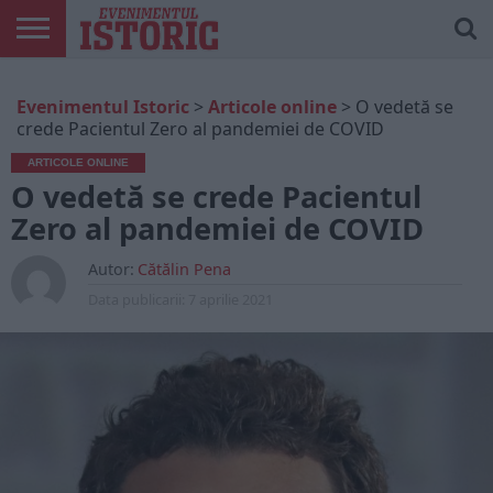
ARTICOLE
ONLINE
EDIȚII
ISTORIC
CONTUL
Evenimentul Istoric
>
Articole online
>
O vedetă se
TIPĂRITE
PLAY
MEU
crede Pacientul Zero al pandemiei de COVID
ARTICOLE ONLINE
O vedetă se crede Pacientul
Zero al pandemiei de COVID
Autor:
Cătălin Pena
Data publicarii:
7 aprilie 2021