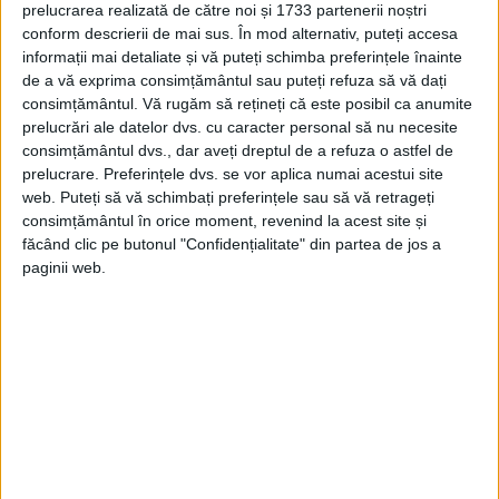
prelucrarea realizată de către noi și 1733 partenerii noștri
multe informaţii despre Guantanamo Bay,
conform descrierii de mai sus. În mod alternativ, puteți accesa
o închisoare militară americană situată în
informații mai detaliate și vă puteți schimba preferințele înainte
de a vă exprima consimțământul sau puteți refuza să vă dați
apropiere de Cuba, care a fost creată după
consimțământul.
Vă rugăm să rețineți că este posibil ca anumite
atacurile teroriste de la 11 septembrie
prelucrări ale datelor dvs. cu caracter personal să nu necesite
consimțământul dvs., dar aveți dreptul de a refuza o astfel de
2001 pentru a găzdui deţinuţi suspecţi de
prelucrare. Preferințele dvs. se vor aplica numai acestui site
web. Puteți să vă schimbați preferințele sau să vă retrageți
terorism.
consimțământul în orice moment, revenind la acest site și
făcând clic pe butonul "Confidențialitate" din partea de jos a
paginii web.