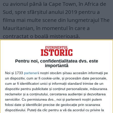
cu avionul până la Cape Town, în Africa de
Sud, spre sfârşitul anului 2019 pentru a
filma mai multe scene din lungmetrajul The
Mauritanian, în momentul în care a
contractat o boală misterioasă.
„Eram atât de bolnav – a fost pneumonie
borderline”, a adăugat artistul, care a
Pentru noi, confidențialitatea dvs. este
adăugat că s-a luptat cu boala pentru a
importantă
termina filmările şi că „a vomitat între
Noi și 1733
parteneri
i noștri stocăm și/sau accesăm informații pe
un dispozitiv, cum ar fi cookie-urile, și procesăm date personale,
scene”.
cum ar fi identificatori unici și informații standard trimise de un
dispozitiv pentru publicitate și conținut personalizate, măsurarea
Totodată, Benedict Cumberbatch a mai
reclamelor și a conținutului, cercetarea audienței și dezvoltarea
serviciilor.
Cu permisiunea dvs., noi și partenerii noștri putem
spus că rolul jucat în acel film în regia lui
folosi date și identificări precise de geolocație prin scanarea
Kevin Macdonald l-a ajutat să afle mai
dispozitivului. Puteți da clic pentru a vă da acordul cu privire la