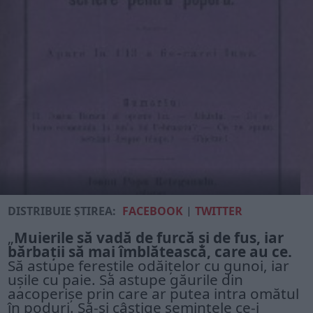
DISTRIBUIE ȘTIREA:
FACEBOOK
|
TWITTER
„
Muierile să vadă de furcă și de fus, iar
bărbații să mai îmblătească, care au ce.
Să astupe fereștile odăițelor cu gunoi, iar
ușile cu paie. Să astupe găurile din
aacoperișe prin care ar putea intra omătul
în poduri. Să-și câștige semințele ce-i