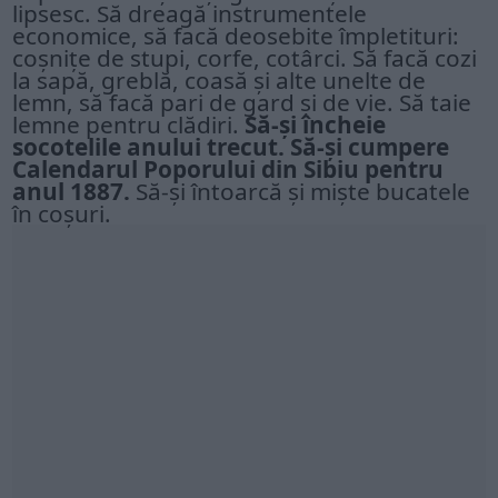
lipsesc. Să dreagă instrumentele
economice, să facă deosebite împletituri:
coșnițe de stupi, corfe, cotârci. Să facă cozi
la sapă, greblă, coasă și alte unelte de
lemn, să facă pari de gard și de vie. Să taie
lemne pentru clădiri.
Să-și încheie
socotelile anului trecut. Să-și cumpe
r
e
Calendarul Poporului din Sibiu pentru
anul 1887.
Să-și întoarcă și miște bucatele
în coșuri.