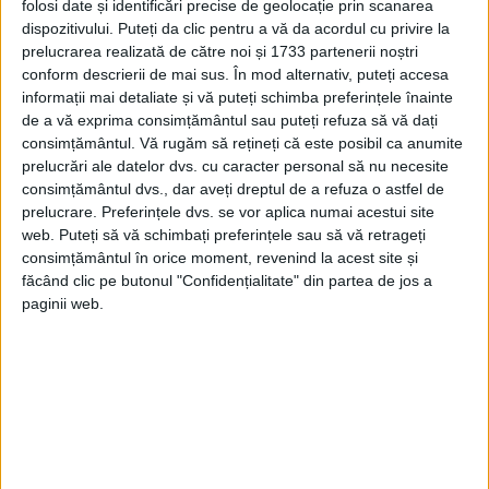
să-l pună grămadă. Să sape pământul
folosi date și identificări precise de geolocație prin scanarea
adânc pentru vii noi. Să grijească ca
dispozitivului. Puteți da clic pentru a vă da acordul cu privire la
șoarecii să nu-i strice la stupi. Să taie lemne
prelucrarea realizată de către noi și 1733 partenerii noștri
pentru lucru și să adune seminția de arbori
conform descrierii de mai sus. În mod alternativ, puteți accesa
sălbatici. Să vâneze animale sălbatice.
Să
informații mai detaliate și vă puteți schimba preferințele înainte
nu țînă copii acasă: la școală și la maestrii cu
de a vă exprima consimțământul sau puteți refuza să vă dați
ei!
”
consimțământul.
Vă rugăm să rețineți că este posibil ca anumite
prelucrări ale datelor dvs. cu caracter personal să nu necesite
consimțământul dvs., dar aveți dreptul de a refuza o astfel de
prelucrare. Preferințele dvs. se vor aplica numai acestui site
web. Puteți să vă schimbați preferințele sau să vă retrageți
consimțământul în orice moment, revenind la acest site și
făcând clic pe butonul "Confidențialitate" din partea de jos a
paginii web.
Apoi urma articolul „De ale bătrânilor”
:
Când latră cîinii la lună, urmează ger mare.