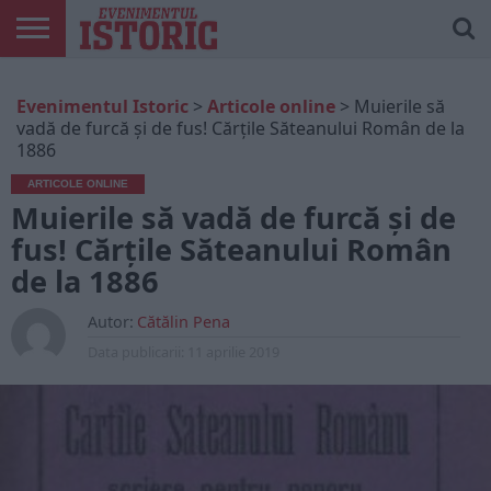
ARTICOLE
ONLINE
EDIȚII
ISTORIC
CONTUL
Evenimentul Istoric
>
Articole online
>
Muierile să
TIPĂRITE
PLAY
MEU
vadă de furcă și de fus! Cărțile Săteanului Român de la
1886
ARTICOLE ONLINE
Muierile să vadă de furcă și de
fus! Cărțile Săteanului Român
de la 1886
Autor:
Cătălin Pena
Data publicarii:
11 aprilie 2019