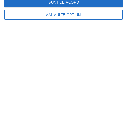
SUNT DE ACORD
MAI MULTE OPȚIUNI
Ediția tipărită
Mai multe articole