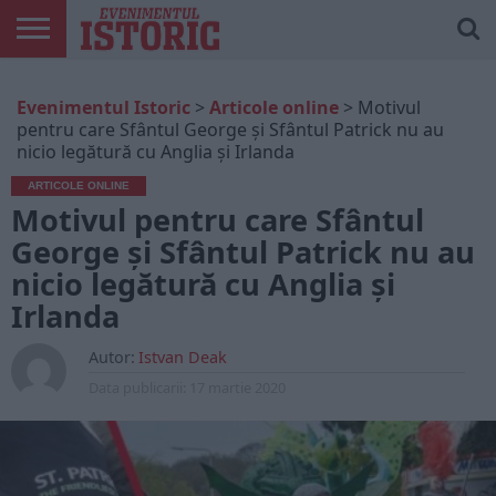
ARTICOLE
ONLINE
EDIȚII
ISTORIC
CONTUL
Evenimentul Istoric
>
Articole online
>
Motivul
TIPĂRITE
PLAY
MEU
pentru care Sfântul George și Sfântul Patrick nu au
nicio legătură cu Anglia și Irlanda
ARTICOLE ONLINE
Motivul pentru care Sfântul
George și Sfântul Patrick nu au
nicio legătură cu Anglia și
Irlanda
Autor:
Istvan Deak
Data publicarii:
17 martie 2020