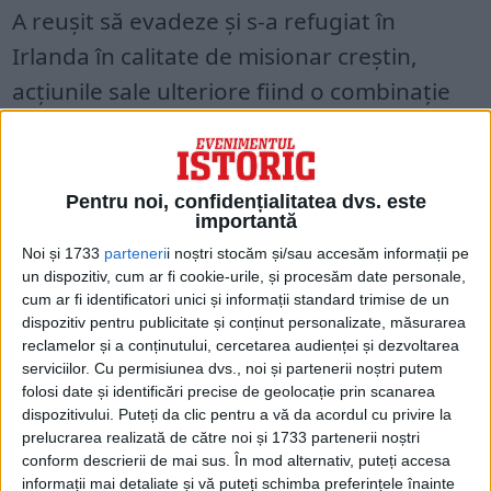
A reușit să evadeze și s-a refugiat în
Irlanda în calitate de misionar creștin,
acțiunile sale ulteriore fiind o combinație
între istorie și folclor al națiunii.
Practic, britanicii ar fi mai îndreptățiți să îl
Pentru noi, confidențialitatea dvs. este
celebreze pe St. Patrick decât pe St.
importantă
George.
Noi și 1733
parteneri
i noștri stocăm și/sau accesăm informații pe
un dispozitiv, cum ar fi cookie-urile, și procesăm date personale,
cum ar fi identificatori unici și informații standard trimise de un
George vs Patrick
dispozitiv pentru publicitate și conținut personalizate, măsurarea
reclamelor și a conținutului, cercetarea audienței și dezvoltarea
Lectorul Robert Ford a subliniat că
serviciilor.
Cu permisiunea dvs., noi și partenerii noștri putem
folosi date și identificări precise de geolocație prin scanarea
celebrarea zilei de St. Patrick reflectă
dispozitivului. Puteți da clic pentru a vă da acordul cu privire la
apartenența la o identitate distinctă de
prelucrarea realizată de către noi și 1733 partenerii noștri
conform descrierii de mai sus. În mod alternativ, puteți accesa
identitatea dominantă engleză, deși nu e
informații mai detaliate și vă puteți schimba preferințele înainte