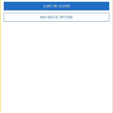
SUNT DE ACORD
MAI MULTE OPȚIUNI
Din ultima ediție ...
Regina României
Carol al II-lea și acțiunile sale care au ruinat
România Mare
Afaceri oneroase care au marcat România
modernă: Strousberg și Hallier