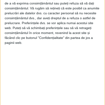
clar dacă englezii se definesc împotriva sau
de a vă exprima consimțământul sau puteți refuza să vă dați
consimțământul.
Vă rugăm să rețineți că este posibil ca anumite
în comparație cu ceva.
prelucrări ale datelor dvs. cu caracter personal să nu necesite
consimțământul dvs., dar aveți dreptul de a refuza o astfel de
prelucrare. Preferințele dvs. se vor aplica numai acestui site
web. Puteți să vă schimbați preferințele sau să vă retrageți
consimțământul în orice moment, revenind la acest site și
făcând clic pe butonul "Confidențialitate" din partea de jos a
paginii web.
Ziua de Sfântul George nu a fost niciodată
un motiv suficient pentru o mare paradă.