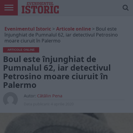
ARTICOLE
ONLINE
EDIȚII
ISTORIC
CONTUL
Evenimentul Istoric
>
Articole online
>
Boul este
TIPĂRITE
PLAY
MEU
înjunghiat de Pumnalul 62, iar detectivul Petrosino
moare ciuruit în Palermo
ARTICOLE ONLINE
Boul este înjunghiat de
Pumnalul 62, iar detectivul
Petrosino moare ciuruit în
Palermo
Autor:
Cătălin Pena
Data publicarii:
4 aprilie 2020