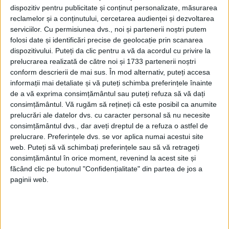
dispozitiv pentru publicitate și conținut personalizate, măsurarea
reclamelor și a conținutului, cercetarea audienței și dezvoltarea
Pe unul dintre obraji erau tăiate două
serviciilor.
Cu permisiunea dvs., noi și partenerii noștri putem
cruci, iar limba îi era despicată. Semnele cu
folosi date și identificări precise de geolocație prin scanarea
dispozitivului. Puteți da clic pentru a vă da acordul cu privire la
care mafia îi însemna pe trădători.
prelucrarea realizată de către noi și 1733 partenerii noștri
conform descrierii de mai sus. În mod alternativ, puteți accesa
MICA ITALIE TREMURA ÎN SPATELE
informații mai detaliate și vă puteți schimba preferințele înainte
UȘILOR ZĂVORÂTE.
de a vă exprima consimțământul sau puteți refuza să vă dați
consimțământul.
Vă rugăm să rețineți că este posibil ca anumite
Luând urma butoiului, polițiștii au ajuns în
prelucrări ale datelor dvs. cu caracter personal să nu necesite
consimțământul dvs., dar aveți dreptul de a refuza o astfel de
pivnița unui restaurant, care pe pereți
prelucrare. Preferințele dvs. se vor aplica numai acestui site
avea însemnele mafiei. S-au făcut 12
web. Puteți să vă schimbați preferințele sau să vă retrageți
consimțământul în orice moment, revenind la acest site și
arestări, printre care Giuseppe Morello și
făcând clic pe butonul "Confidențialitate" din partea de jos a
Ignazio Luppo, zis Lupul, Jomaso Petto, zis
paginii web.
Boul etc.