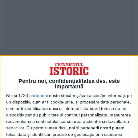
A fost otrăvit cu arsenic?
Pentru noi, confidențialitatea dvs. este
importantă
În zilele noastre, dat fiind progresul
Noi și 1733
parteneri
i noștri stocăm și/sau accesăm informații pe
tehnicilor de investigare, s-a trecut la
un dispozitiv, cum ar fi cookie-urile, și procesăm date personale,
analize complicate. Nu mai puțin de șapte
cum ar fi identificatori unici și informații standard trimise de un
dispozitiv pentru publicitate și conținut personalizate, măsurarea
fire din presupusul păr al lui Napoleon au
reclamelor și a conținutului, cercetarea audienței și dezvoltarea
serviciilor.
Cu permisiunea dvs., noi și partenerii noștri putem
fost examinate în laboratoare de renume
folosi date și identificări precise de geolocație prin scanarea