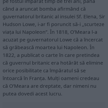
pe fostul împărat timp de trei ani, până
când a aruncat bomba afirmând că
guvernatorul britanic al insulei Sf. Elena, Sir
Hudson Lowe, i-ar fi poruncit să-i „scurteze
viața lui Napoleon”. În 1818, O’Meara l-a
acuzat pe guvernatorul Lowe că a încercat
să grăbească moartea lui Napoleon. În
1822, a publicat o carte în care pretindea
că guvernul britanic era hotărât să elimine
orice posibilitate ca împăratul să se
întoarcă în Franța. Mulți oameni credeau
că O’Meara are dreptate, dar nimeni nu
putea dovedi acest lucru.