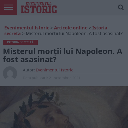
ARTICOLE
ONLINE
EDIȚII
ISTORIC
CONTUL
Evenimentul Istoric
>
Articole online
>
Istoria
TIPĂRITE
PLAY
MEU
secretă
>
Misterul morții lui Napoleon. A fost asasinat?
ISTORIA SECRETĂ
Misterul morții lui Napoleon. A
fost asasinat?
Autor:
Evenimentul Istoric
Data publicarii:
21 octombrie 2021