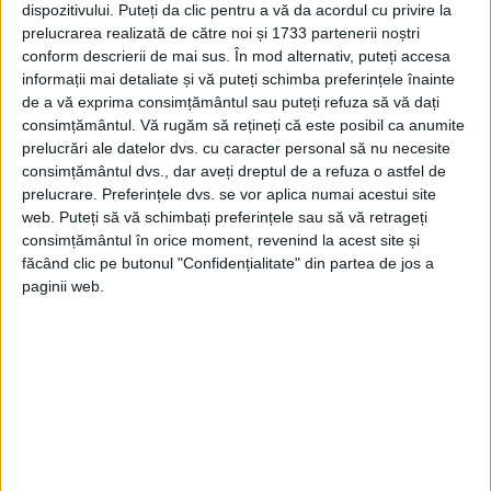
din întreaga lume, inclusiv FBI din SUA,
dispozitivului. Puteți da clic pentru a vă da acordul cu privire la
prelucrarea realizată de către noi și 1733 partenerii noștri
Harwell Nuclear Lab din Marea Britanie și
conform descrierii de mai sus. În mod alternativ, puteți accesa
„Slowpoke” în Toronto. Firele examinate
informații mai detaliate și vă puteți schimba preferințele înainte
de a vă exprima consimțământul sau puteți refuza să vă dați
conțineau niveluri de arsenic cuprinse
consimțământul.
Vă rugăm să rețineți că este posibil ca anumite
peste 1,93 până la 16,8 părți pe milion.
prelucrări ale datelor dvs. cu caracter personal să nu necesite
consimțământul dvs., dar aveți dreptul de a refuza o astfel de
Arsenicul natural din părul uman este de
prelucrare. Preferințele dvs. se vor aplica numai acestui site
aproximativ 10 / ppm. De fapt, după ce FBI
web. Puteți să vă schimbați preferințele sau să vă retrageți
consimțământul în orice moment, revenind la acest site și
și-au efectuat testele pe probe de păr
făcând clic pe butonul "Confidențialitate" din partea de jos a
prezentate de M. Jean Fichou în 1994, s-a
paginii web.
ajuns la o concluzie interesantă.
„Cantitatea de arsenic este mai mare decât
nivelurile normale de fond găsite în părul
majorității oamenilor care trăiesc astăzi. Cu
toate acestea, laboratorul FBI nu are păr