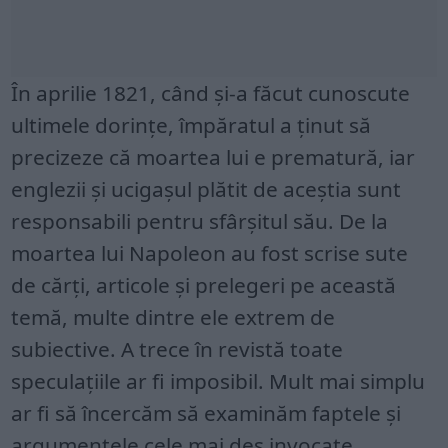
În aprilie 1821, când și-a făcut cunoscute
ultimele dorințe, împăratul a ținut să
precizeze că moartea lui e prematură, iar
englezii și ucigașul plătit de aceștia sunt
responsabili pentru sfârșitul său. De la
moartea lui Napoleon au fost scrise sute
de cărți, articole și prelegeri pe această
temă, multe dintre ele extrem de
subiective. A trece în revistă toate
speculațiile ar fi imposibil. Mult mai simplu
ar fi să încercăm să examinăm faptele și
argumentele cele mai des invocate.