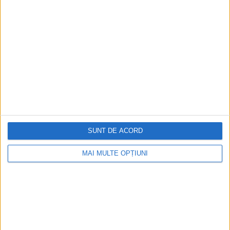
RECOMANDARI PENTRU TINE
Istoria sloturilor: de la primele aparate
la sloturile online
Istoria dezvoltării cazinourilor în
România: de la saloane sociale, la era
digitală
SUNT DE ACORD
Figuri istorice celebre în sloturile online:
De la Cleopatra până la Iulius Cezar și
MAI MULTE OPȚIUNI
Napoleon Bonaparte
Aprilie 2026