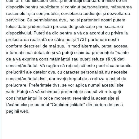
cum ar fi identificatori unici și informații standard trimise de un
naţională.
dispozitiv pentru publicitate și conținut personalizate, măsurarea
reclamelor și a conținutului, cercetarea audienței și dezvoltarea
Îşi cântăreşte greu cuvintele.
serviciilor.
Cu permisiunea dvs., noi și partenerii noștri putem
folosi date și identificări precise de geolocație prin scanarea
dispozitivului. Puteți da clic pentru a vă da acordul cu privire la
În faţa lui, glumele devin întotdeauna mai
prelucrarea realizată de către noi și 1731 partenerii noștri
pudice. Până şi Cârţu se supune acestei
conform descrierii de mai sus. În mod alternativ, puteți accesa
informații mai detaliate și vă puteți schimba preferințele înainte
reguli.
de a vă exprima consimțământul sau puteți refuza să vă dați
consimțământul.
Vă rugăm să rețineți că este posibil ca anumite
prelucrări ale datelor dvs. cu caracter personal să nu necesite
consimțământul dvs., dar aveți dreptul de a refuza o astfel de
prelucrare. Preferințele dvs. se vor aplica numai acestui site
web. Puteți să vă schimbați preferințele sau să vă retrageți
consimțământul în orice moment, revenind la acest site și
făcând clic pe butonul "Confidențialitate" din partea de jos a
paginii web.