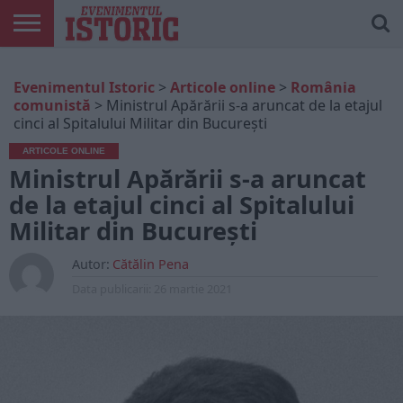
ARTICOLE
ONLINE
EDIȚII
ISTORIC
CONTUL
Evenimentul Istoric
>
Articole online
>
România
TIPĂRITE
PLAY
MEU
comunistă
>
Ministrul Apărării s-a aruncat de la etajul
cinci al Spitalului Militar din București
ARTICOLE ONLINE
Ministrul Apărării s-a aruncat
de la etajul cinci al Spitalului
Militar din București
Autor:
Cătălin Pena
Data publicarii:
26 martie 2021