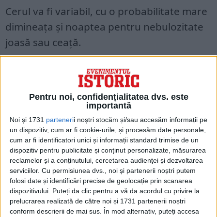
Cerul va fi variabil, cu o probabilitate mare
dimineața și noaptea pentru nebulozitate
joasă sau ceață.
Vântul va sufla slab și moderat.
Temperatura maximă va fi de 14-15 grade,
iar cea minimă de 3-5 grade.
Pentru noi, confidențialitatea dvs. este
importantă
Noi și 1731
parteneri
i noștri stocăm și/sau accesăm informații pe
un dispozitiv, cum ar fi cookie-urile, și procesăm date personale,
cum ar fi identificatori unici și informații standard trimise de un
dispozitiv pentru publicitate și conținut personalizate, măsurarea
reclamelor și a conținutului, cercetarea audienței și dezvoltarea
serviciilor.
Cu permisiunea dvs., noi și partenerii noștri putem
folosi date și identificări precise de geolocație prin scanarea
dispozitivului. Puteți da clic pentru a vă da acordul cu privire la
prelucrarea realizată de către noi și 1731 partenerii noștri
conform descrierii de mai sus. În mod alternativ, puteți accesa