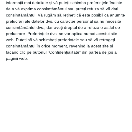
informații mai detaliate și vă puteți schimba preferințele înainte
de a vă exprima consimțământul sau puteți refuza să vă dați
consimțământul.
Vă rugăm să rețineți că este posibil ca anumite
prelucrări ale datelor dvs. cu caracter personal să nu necesite
consimțământul dvs., dar aveți dreptul de a refuza o astfel de
prelucrare. Preferințele dvs. se vor aplica numai acestui site
web. Puteți să vă schimbați preferințele sau să vă retrageți
consimțământul în orice moment, revenind la acest site și
făcând clic pe butonul "Confidențialitate" din partea de jos a
paginii web.
Sursa: stirimeteo.ro
Din ultima ediție ...
Regina României
Carol al II-lea și acțiunile sale care au ruinat
România Mare