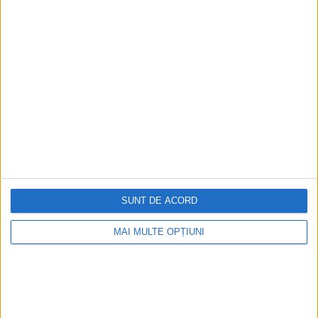
SUNT DE ACORD
Ediția tipărită
Mai multe articole
MAI MULTE OPȚIUNI