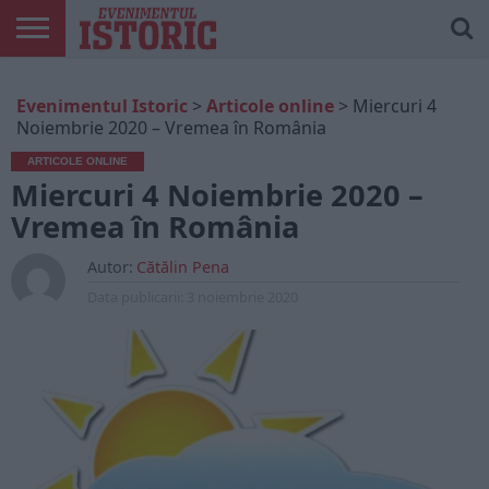
ARTICOLE
ONLINE
EDIȚII
ISTORIC
CONTUL
Evenimentul Istoric
>
Articole online
>
Miercuri 4
TIPĂRITE
PLAY
MEU
Noiembrie 2020 – Vremea în România
ARTICOLE ONLINE
Miercuri 4 Noiembrie 2020 –
Vremea în România
Autor:
Cătălin Pena
Data publicarii:
3 noiembrie 2020