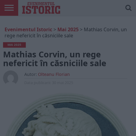
ARTICOLE
ONLINE
EDIȚII
ISTORIC
CONTUL
Evenimentul Istoric
>
Mai 2025
>
Mathias Corvin, un
TIPĂRITE
PLAY
MEU
rege nefericit în căsniciile sale
MAI 2025
Mathias Corvin, un rege
nefericit în căsniciile sale
Autor:
Olteanu Florian
Data publicarii:
30 mai 2025