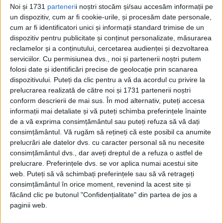
Noi și 1731
parteneri
i noștri stocăm și/sau accesăm informații pe
Din ultima ediție ...
un dispozitiv, cum ar fi cookie-urile, și procesăm date personale,
Regina României
cum ar fi identificatori unici și informații standard trimise de un
dispozitiv pentru publicitate și conținut personalizate, măsurarea
Carol al II-lea și acțiunile sale care au ruinat
România Mare
reclamelor și a conținutului, cercetarea audienței și dezvoltarea
serviciilor.
Cu permisiunea dvs., noi și partenerii noștri putem
Afaceri oneroase care au marcat România
modernă: Strousberg și Hallier
folosi date și identificări precise de geolocație prin scanarea
dispozitivului. Puteți da clic pentru a vă da acordul cu privire la
prelucrarea realizată de către noi și 1731 partenerii noștri
conform descrierii de mai sus. În mod alternativ, puteți accesa
ETICHETE:
informații mai detaliate și vă puteți schimba preferințele înainte
PUBLICAT IN CATEGORIILE:
MAI 2025
de a vă exprima consimțământul sau puteți refuza să vă dați
DISTRIBUIE ȘTIREA:
FACEBOOK
|
TWITTER
consimțământul.
Vă rugăm să rețineți că este posibil ca anumite
prelucrări ale datelor dvs. cu caracter personal să nu necesite
DACĂ VA PLAC MATERIALELE PUBLICATE, VA INVITĂM SĂ NE URMĂRIȚI
ȘI PE
PAGINA NOASTRĂ DE FACEBOOK
consimțământul dvs., dar aveți dreptul de a refuza o astfel de
prelucrare. Preferințele dvs. se vor aplica numai acestui site
web. Puteți să vă schimbați preferințele sau să vă retrageți
RECOMANDARI PENTRU TINE
consimțământul în orice moment, revenind la acest site și
făcând clic pe butonul "Confidențialitate" din partea de jos a
Istoria sloturilor: de la primele aparate
paginii web.
la sloturile online