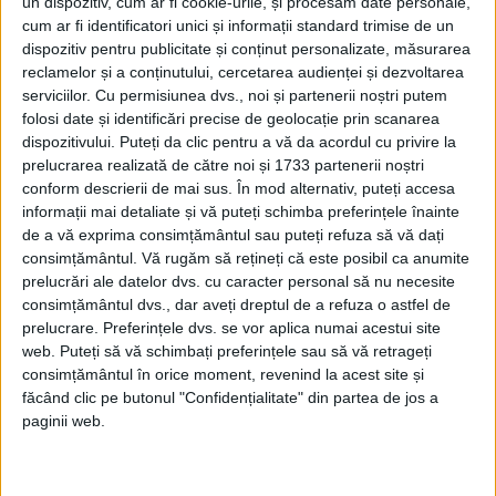
un dispozitiv, cum ar fi cookie-urile, și procesăm date personale,
Afaceri oneroase care au marcat România
cum ar fi identificatori unici și informații standard trimise de un
modernă: Strousberg și Hallier
dispozitiv pentru publicitate și conținut personalizate, măsurarea
reclamelor și a conținutului, cercetarea audienței și dezvoltarea
serviciilor.
Cu permisiunea dvs., noi și partenerii noștri putem
ETICHETE:
1989
,
DECEMBRIE
,
SIBIU
folosi date și identificări precise de geolocație prin scanarea
dispozitivului. Puteți da clic pentru a vă da acordul cu privire la
PUBLICAT IN CATEGORIILE:
OCTOMBRIE 2021
prelucrarea realizată de către noi și 1733 partenerii noștri
DISTRIBUIE ȘTIREA:
FACEBOOK
|
TWITTER
conform descrierii de mai sus. În mod alternativ, puteți accesa
DACĂ VA PLAC MATERIALELE PUBLICATE, VA INVITĂM SĂ NE URMĂRIȚI
informații mai detaliate și vă puteți schimba preferințele înainte
ȘI PE
PAGINA NOASTRĂ DE FACEBOOK
de a vă exprima consimțământul sau puteți refuza să vă dați
consimțământul.
Vă rugăm să rețineți că este posibil ca anumite
prelucrări ale datelor dvs. cu caracter personal să nu necesite
RECOMANDARI PENTRU TINE
consimțământul dvs., dar aveți dreptul de a refuza o astfel de
prelucrare. Preferințele dvs. se vor aplica numai acestui site
Istoria sloturilor: de la primele aparate
la sloturile online
web. Puteți să vă schimbați preferințele sau să vă retrageți
consimțământul în orice moment, revenind la acest site și
făcând clic pe butonul "Confidențialitate" din partea de jos a
paginii web.
Istoria dezvoltării cazinourilor în
România: de la saloane sociale, la era
digitală