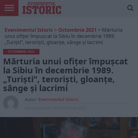
ARTICOLE
ONLINE
EDIȚII
ISTORIC
CONTUL
Evenimentul Istoric
>
Octombrie 2021
>
Mărturia
TIPĂRITE
PLAY
MEU
unui ofițer împușcat la Sibiu în decembrie 1989.
„Turiști”, teroriști, gloanțe, sânge și lacrimi
OCTOMBRIE 2021
Mărturia unui ofițer împușcat
la Sibiu în decembrie 1989.
„Turiști”, teroriști, gloanțe,
sânge și lacrimi
Autor:
Evenimentul Istoric
Data publicarii:
29 octombrie 2021