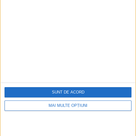
SUNT DE ACORD
Ediția tipărită
Mai multe articole
MAI MULTE OPȚIUNI