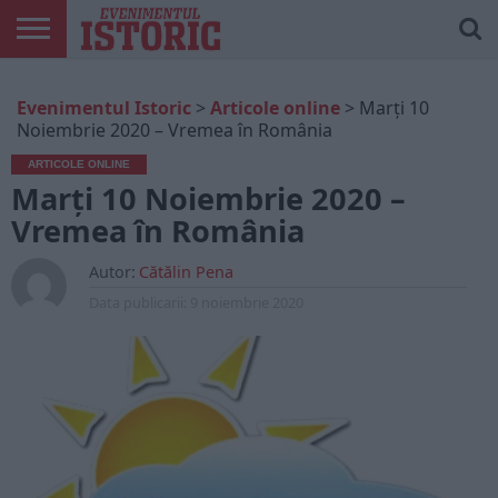
ARTICOLE
ONLINE
EDIȚII
ISTORIC
CONTUL
Evenimentul Istoric
>
Articole online
>
Marți 10
TIPĂRITE
PLAY
MEU
Noiembrie 2020 – Vremea în România
ARTICOLE ONLINE
Marți 10 Noiembrie 2020 –
Vremea în România
Autor:
Cătălin Pena
Data publicarii:
9 noiembrie 2020