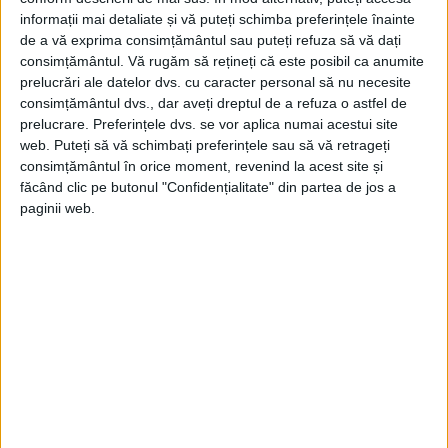
informații mai detaliate și vă puteți schimba preferințele înainte
de a vă exprima consimțământul sau puteți refuza să vă dați
consimțământul.
Vă rugăm să rețineți că este posibil ca anumite
prelucrări ale datelor dvs. cu caracter personal să nu necesite
consimțământul dvs., dar aveți dreptul de a refuza o astfel de
prelucrare. Preferințele dvs. se vor aplica numai acestui site
web. Puteți să vă schimbați preferințele sau să vă retrageți
consimțământul în orice moment, revenind la acest site și
făcând clic pe butonul "Confidențialitate" din partea de jos a
paginii web.
Sursa: stirimeteo.ro
Din ultima ediție ...
Regina României
Carol al II-lea și acțiunile sale care au ruinat