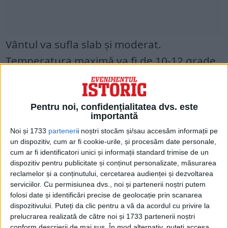
Vântul va sufla slab și moderat.
Temperatura maximă va fi de 10-12 grade,
iar cea minimă de 5-6 grade.
Dimineaţa şi noaptea vor fi condiţii de
Pentru noi, confidențialitatea dvs. este
importantă
ceață.
Noi și 1733
parteneri
i noștri stocăm și/sau accesăm informații pe
un dispozitiv, cum ar fi cookie-urile, și procesăm date personale,
cum ar fi identificatori unici și informații standard trimise de un
dispozitiv pentru publicitate și conținut personalizate, măsurarea
reclamelor și a conținutului, cercetarea audienței și dezvoltarea
serviciilor.
Cu permisiunea dvs., noi și partenerii noștri putem
folosi date și identificări precise de geolocație prin scanarea
dispozitivului. Puteți da clic pentru a vă da acordul cu privire la
prelucrarea realizată de către noi și 1733 partenerii noștri
conform descrierii de mai sus. În mod alternativ, puteți accesa