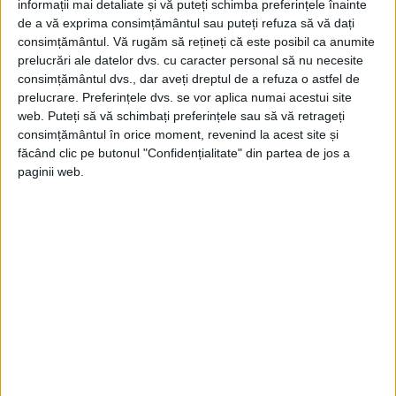
O găleată cu apă se găsea la ușa de
informații mai detaliate și vă puteți schimba preferințele înainte
de a vă exprima consimțământul sau puteți refuza să vă dați
intrare, bine păzită de doi gardieni
consimțământul.
Vă rugăm să rețineți că este posibil ca anumite
zdraveni și foarte scumpi la vorbă.
prelucrări ale datelor dvs. cu caracter personal să nu necesite
consimțământul dvs., dar aveți dreptul de a refuza o astfel de
prelucrare. Preferințele dvs. se vor aplica numai acestui site
În sfârşit, duba noastră fu pusă în mişcare,
web. Puteți să vă schimbați preferințele sau să vă retrageți
dar fără ca noi să putem şti în care direcţie.
consimțământul în orice moment, revenind la acest site și
făcând clic pe butonul "Confidențialitate" din partea de jos a
Din merindele cu care fuseserăm
paginii web.
aprovizionați, conchideam că drumul
nostru trebuie să fie mai lung.
Unii credeau că ne duce la Văcăreşti sau la
Jilava. Dar, printr-o crăpătură la uşa de la
intrare, am putut vedea teii de la şosea.
Eram deci în drum spre Câmpina şi
Doftana. Ceas nu avea nimeni asupra sa,