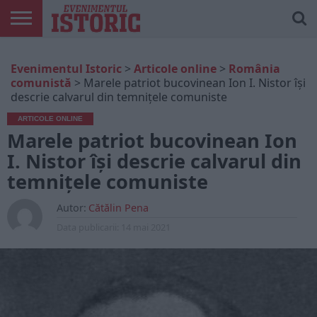
ARTICOLE
ONLINE
EDIȚII
ISTORIC
CONTUL
Evenimentul Istoric
>
Articole online
>
România
TIPĂRITE
PLAY
MEU
comunistă
>
Marele patriot bucovinean Ion I. Nistor își
descrie calvarul din temnițele comuniste
ARTICOLE ONLINE
Marele patriot bucovinean Ion
I. Nistor își descrie calvarul din
temnițele comuniste
Autor:
Cătălin Pena
Data publicarii:
14 mai 2021