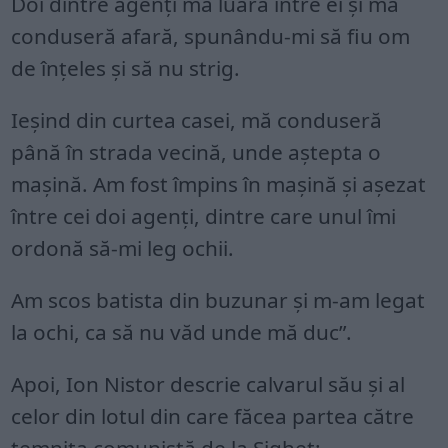
Doi dintre agenți mă luară între ei și mă
conduseră afară, spunându-mi să fiu om
de înțeles și să nu strig.
Ieșind din curtea casei, mă conduseră
până în strada vecină, unde aștepta o
mașină. Am fost împins în mașină și așezat
între cei doi agenți, dintre care unul îmi
ordonă să-mi leg ochii.
Am scos batista din buzunar și m-am legat
la ochi, ca să nu văd unde mă duc”.
Apoi, Ion Nistor descrie calvarul său și al
celor din lotul din care făcea partea către