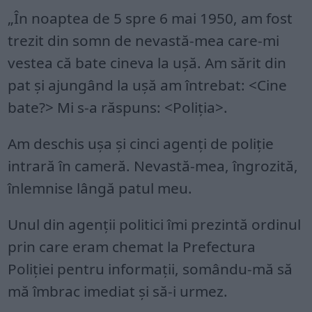
„În noaptea de 5 spre 6 mai 1950, am fost
trezit din somn de nevastă-mea care-mi
vestea că bate cineva la ușă. Am sărit din
pat și ajungând la ușă am întrebat: <Cine
bate?> Mi s-a răspuns: <Poliția>.
Am deschis ușa și cinci agenți de poliție
intrară în cameră. Nevastă-mea, îngrozită,
înlemnise lângă patul meu.
Unul din agenții politici îmi prezintă ordinul
prin care eram chemat la Prefectura
Poliției pentru informații, somându-mă să
mă îmbrac imediat și să-i urmez.