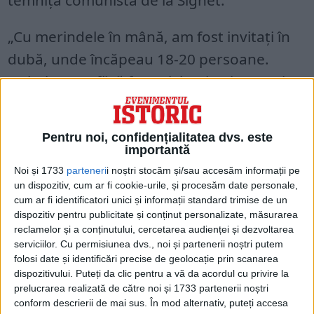
temnița comunistă de la Sighet:
„Cu merindele în mână, am fost invitați în
dubă, unde încăpeau 18-20 persoane.
Dubele erau fără ferești, lumina intra print-
o ventilație de sus. (…)
Pentru noi, confidențialitatea dvs. este
importantă
Noi și 1733
parteneri
i noștri stocăm și/sau accesăm informații pe
un dispozitiv, cum ar fi cookie-urile, și procesăm date personale,
cum ar fi identificatori unici și informații standard trimise de un
dispozitiv pentru publicitate și conținut personalizate, măsurarea
reclamelor și a conținutului, cercetarea audienței și dezvoltarea
serviciilor.
Cu permisiunea dvs., noi și partenerii noștri putem
folosi date și identificări precise de geolocație prin scanarea
dispozitivului. Puteți da clic pentru a vă da acordul cu privire la
prelucrarea realizată de către noi și 1733 partenerii noștri
conform descrierii de mai sus. În mod alternativ, puteți accesa