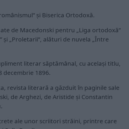
românismul” şi Biserica Ortodoxă.
mnate de Macedonski pentru „Liga ortodoxă”
i „Proletarii”, alături de nuvela „Între
pliment literar săptămânal, cu acelaşi titlu,
 8 decembrie 1896.
a, revista literară a găzduit în paginile sale
i, de Arghezi, de Aristide şi Constantin
.
rete ale unor scriitori străini, printre care