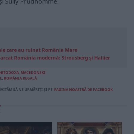
şi Sully Prudhomme.
e sale care au ruinat România Mare
marcat România modernă: Strousberg și Hallier
 ORTODOXA
,
MACEDONSKI
E
,
ROMÂNIA REGALĂ
NVITĂM SĂ NE URMĂRIȚI ȘI PE
PAGINA NOASTRĂ DE FACEBOOK
E