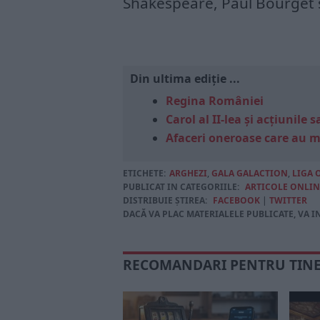
Shakespeare, Paul Bourget 
Din ultima ediție ...
Regina României
Carol al II-lea și acțiunil
Afaceri oneroase care au 
ETICHETE:
ARGHEZI
,
GALA GALACTION
,
LIGA
PUBLICAT IN CATEGORIILE:
ARTICOLE ONLIN
DISTRIBUIE ȘTIREA:
FACEBOOK
|
TWITTER
DACĂ VA PLAC MATERIALELE PUBLICATE, VA I
RECOMANDARI PENTRU TIN