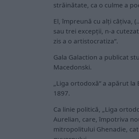
străinătate, ca o culme a poet
El, împreună cu alţi câţiva, (
sau trei excepţii, n-a cuteza
zis a o artistocratiza”.
Gala Galaction a publicat stu
Macedonski.
„Liga ortodoxă” a apărut la B
1897.
Ca linie politică, „Liga ortodo
Aurelian, care, împotriva nou
mitropolitului Ghenadie, cat