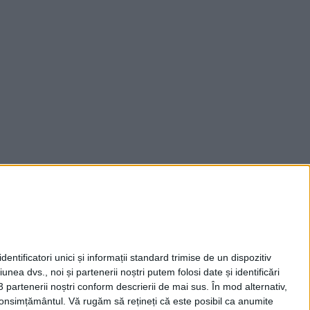
entificatori unici și informații standard trimise de un dispozitiv
unea dvs., noi și partenerii noștri putem folosi date și identificări
3 partenerii noștri conform descrierii de mai sus. În mod alternativ,
 consimțământul.
Vă rugăm să rețineți că este posibil ca anumite