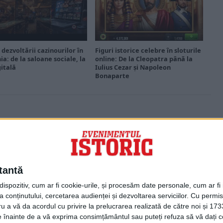
 dezvoltării cazinourilor în
Figuri istorice celebre în sloturile
a: de la saloane sociale, la
online: De la Cleopatra până la
gitală
Iulius Cezar și Napoleon
Bonaparte
PORTOFOLIU
Capital
Evenimentul Zilei
tantă
Doctorul Zilei
Infofinanciar
spozitiv, cum ar fi cookie-urile, și procesăm date personale, cum ar fi id
Infoactual
 conținutului, cercetarea audienței și dezvoltarea serviciilor.
Cu permisi
Editura de carte
ru a vă da acordul cu privire la prelucrarea realizată de către noi și 173
EVZ Comunicate
ele înainte de a vă exprima consimțământul sau puteți refuza să vă dați
Capital Comunicate