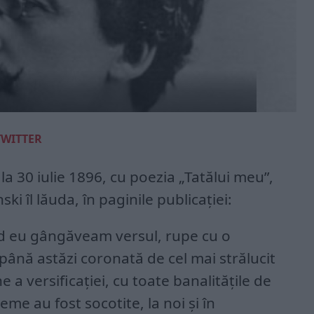
TWITTER
 la 30 iulie 1896, cu poezia „Tatălui meu”,
 îl lăuda, în paginile publicaţiei:
ând eu gângăveam versul, rupe cu o
până astăzi coronată de cel mai strălucit
 a versificaţiei, cu toate banalităţile de
eme au fost socotite, la noi şi în