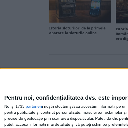
Istoria sloturilor: de la primele
Istoria
aparate la sloturile online
Români
era di
Pentru noi, confidențialitatea dvs. este impor
Noi și 1733
parteneri
i noștri stocăm și/sau accesăm informații pe un di
Cea mai mare revistă de istorie din Europa!
.
pentru publicitate și conținut personalizate, măsurarea reclamelor și a
Media KIT
precise de geolocație prin scanarea dispozitivului. Puteți da clic pent
puteți accesa informații mai detaliate și vă puteți schimba preferinț