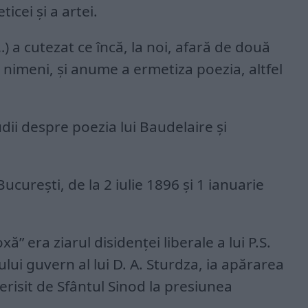
icei şi a artei.
…) a cutezat ce încă, la noi, afară de două
t nimeni, şi anume a ermetiza poezia, altfel
dii despre poezia lui Baudelaire şi
ucureşti, de la 2 iulie 1896 şi 1 ianuarie
xă” era ziarul disidenţei liberale a lui P.S.
lui guvern al lui D. A. Sturdza, ia apărarea
erisit de Sfântul Sinod la presiunea