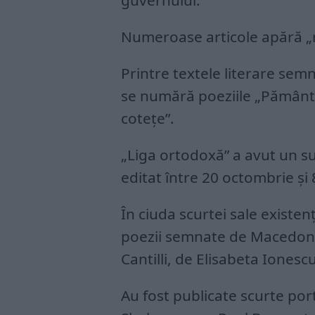
guvernului.
Numeroase articole apără „
Printre textele literare se
se numără poeziile „Pământ” ş
coteţe”.
„Liga ortodoxă” a avut un su
editat între 20 octombrie şi
În ciuda scurtei sale existenţ
poezii semnate de Macedonsk
Cantilli, de Elisabeta Ionescu
Au fost publicate scurte port