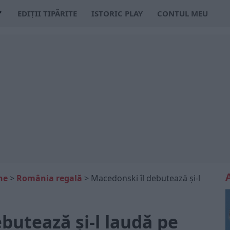
EDIȚII TIPĂRITE
ISTORIC PLAY
CONTUL MEU
ne
>
România regală
>
Macedonski îl debutează și-l
butează și-l laudă pe