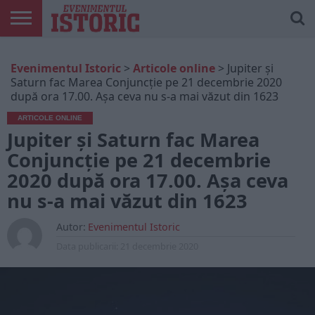
ARTICOLE
ONLINE
EDIȚII
ISTORIC
CONTUL
Evenimentul Istoric
>
Articole online
>
Jupiter şi
TIPĂRITE
PLAY
MEU
Saturn fac Marea Conjuncție pe 21 decembrie 2020
după ora 17.00. Așa ceva nu s-a mai văzut din 1623
ARTICOLE ONLINE
Jupiter şi Saturn fac Marea
Conjuncție pe 21 decembrie
2020 după ora 17.00. Așa ceva
nu s-a mai văzut din 1623
Autor:
Evenimentul Istoric
Data publicarii:
21 decembrie 2020