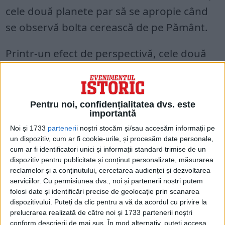
cele două planete par să se apropie când
se observă bolta cerească de pe Pământ.
Printr-un efect de perspectivă, cele două
planete uriaşe vor părea una lângă
cealaltă, „cu un decalaj de doar 6 minute
de arc între ele, ceea ce corespunde cu
Pentru noi, confidențialitatea dvs. este
importantă
aproximativ 1/5 din diametrul aparent al
Noi și 1733
parteneri
i noștri stocăm și/sau accesăm informații pe
Lunii”, a precizat Florent Deleflie.
un dispozitiv, cum ar fi cookie-urile, și procesăm date personale,
cum ar fi identificatori unici și informații standard trimise de un
dispozitiv pentru publicitate și conținut personalizate, măsurarea
reclamelor și a conținutului, cercetarea audienței și dezvoltarea
serviciilor.
Cu permisiunea dvs., noi și partenerii noștri putem
folosi date și identificări precise de geolocație prin scanarea
dispozitivului. Puteți da clic pentru a vă da acordul cu privire la
prelucrarea realizată de către noi și 1733 partenerii noștri
conform descrierii de mai sus. În mod alternativ, puteți accesa