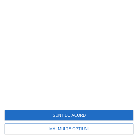
Istoria sloturilor: de la primele aparate
la sloturile online
Istoria dezvoltării cazinourilor în
România: de la saloane sociale, la era
digitală
Figuri istorice celebre în sloturile online:
De la Cleopatra până la Iulius Cezar și
Napoleon Bonaparte
Aprilie 2026
SUNT DE ACORD
MAI MULTE OPȚIUNI