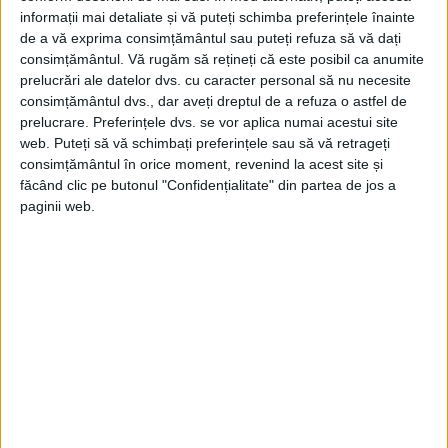
informații mai detaliate și vă puteți schimba preferințele înainte
de a vă exprima consimțământul sau puteți refuza să vă dați
consimțământul.
Vă rugăm să rețineți că este posibil ca anumite
prelucrări ale datelor dvs. cu caracter personal să nu necesite
consimțământul dvs., dar aveți dreptul de a refuza o astfel de
„Cu un mic instrument de observare, chiar
prelucrare. Preferințele dvs. se vor aplica numai acestui site
web. Puteți să vă schimbați preferințele sau să vă retrageți
şi cu un simplu binoclu, putem vedea în
consimțământul în orice moment, revenind la acest site și
acelaşi câmp benzile ecuatoriale ale lui
făcând clic pe butonul "Confidențialitate" din partea de jos a
paginii web.
Jupiter şi sateliţii săi principali, precum şi
inelele lui Saturn”, a adăugat astronomul.
Observată cu ochiul liber, această
apropiere va da impresia unei planete
duble, „Jupiter şi Saturn fiind două stele
foarte luminoase”, a explicat Deleflie.
Cea mai recentă Mare Conjuncţie s-a