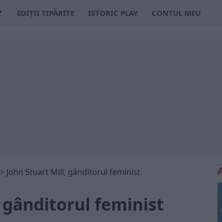
EDIȚII TIPĂRITE
ISTORIC PLAY
CONTUL MEU
>
John Stuart Mill, gânditorul feminist
, gânditorul feminist