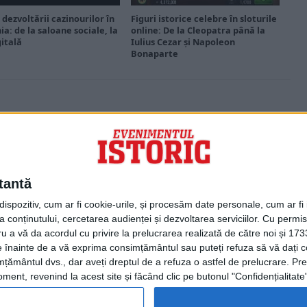
 dezvoltării cazinourilor în
Figuri istorice celebre în sloturile
a: de la saloane sociale, la
online: De la Cleopatra până la
gitală
Iulius Cezar și Napoleon
Bonaparte
PORTOFOLIU
Capital
Evenimentul Zilei
tantă
Doctorul Zilei
Infofinanciar
spozitiv, cum ar fi cookie-urile, și procesăm date personale, cum ar fi id
Infoactual
 conținutului, cercetarea audienței și dezvoltarea serviciilor.
Cu permisi
Editura de carte
ru a vă da acordul cu privire la prelucrarea realizată de către noi și 173
EVZ Comunicate
ele înainte de a vă exprima consimțământul sau puteți refuza să vă dați
Capital Comunicate
țământul dvs., dar aveți dreptul de a refuza o astfel de prelucrare. Pre
Animal Zoo
ent, revenind la acest site și făcând clic pe butonul "Confidențialitate"
Capital Comunicate