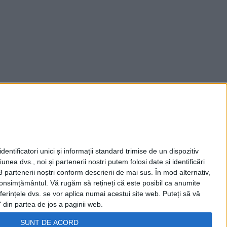
entificatori unici și informații standard trimise de un dispozitiv
unea dvs., noi și partenerii noștri putem folosi date și identificări
3 partenerii noștri conform descrierii de mai sus. În mod alternativ,
 consimțământul.
Vă rugăm să rețineți că este posibil ca anumite
ferințele dvs. se vor aplica numai acestui site web. Puteți să vă
 din partea de jos a paginii web.
SUNT DE ACORD