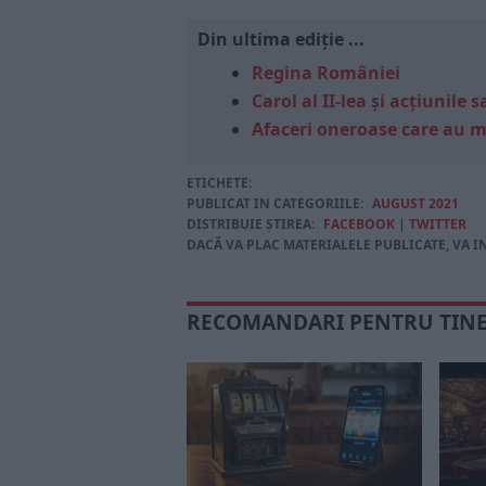
Din ultima ediție ...
Regina României
Carol al II-lea și acțiunil
Afaceri oneroase care au 
ETICHETE:
PUBLICAT IN CATEGORIILE:
AUGUST 2021
DISTRIBUIE ȘTIREA:
FACEBOOK
|
TWITTER
DACĂ VA PLAC MATERIALELE PUBLICATE, VA I
RECOMANDARI PENTRU TIN