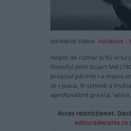
DISTRIBUIE ȘTIREA:
FACEBOOK
|
Nepot de cizmar și fiu al lui 
filosoful John Stuart Mill (1
propriul părinte i-a impus un
ce-i joaca, în schimb a învăț
aprofundând greaca, latina,
Acces restricționat. Dacă 
edituradecarte.ro
ș