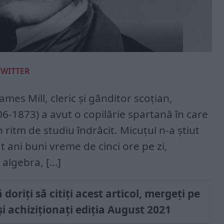
TWITTER
James Mill, cleric și gânditor scoțian,
806-1873) a avut o copilărie spartană în care
 ritm de studiu îndrăcit. Micuțul n-a știut
at ani buni vreme de cinci ore pe zi,
 algebra, […]
doriți să citiți acest articol, mergeți pe
i achiziționați ediția August 2021