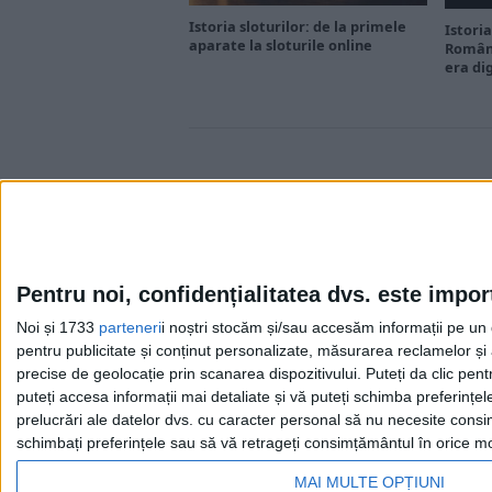
Istoria sloturilor: de la primele
Istoria
aparate la sloturile online
Români
era di
Pentru noi, confidențialitatea dvs. este impor
Noi și 1733
parteneri
i noștri stocăm și/sau accesăm informații pe un di
Cea mai mare revistă de istorie din Europa!
.
pentru publicitate și conținut personalizate, măsurarea reclamelor și a
Media KIT
precise de geolocație prin scanarea dispozitivului. Puteți da clic pent
puteți accesa informații mai detaliate și vă puteți schimba preferinț
prelucrări ale datelor dvs. cu caracter personal să nu necesite consim
schimbați preferințele sau să vă retrageți consimțământul în orice mom
MAI MULTE OPȚIUNI