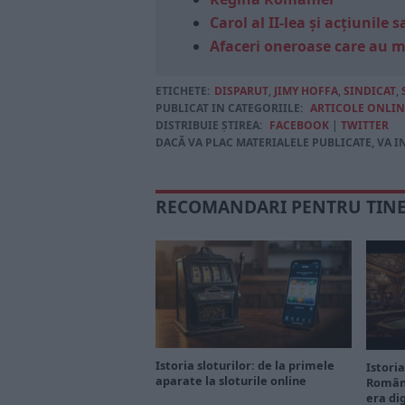
Carol al II-lea și acțiunil
Afaceri oneroase care au 
ETICHETE:
DISPARUT
,
JIMY HOFFA
,
SINDICAT
,
PUBLICAT IN CATEGORIILE:
ARTICOLE ONLIN
DISTRIBUIE ȘTIREA:
FACEBOOK
|
TWITTER
DACĂ VA PLAC MATERIALELE PUBLICATE, VA I
RECOMANDARI PENTRU TIN
Istoria sloturilor: de la primele
Istoria
aparate la sloturile online
Români
era di