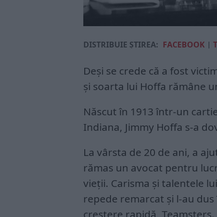
DISTRIBUIE ȘTIREA:
FACEBOOK
|
Deși se crede că a fost vict
și soarta lui Hoffa rămâne u
Născut în 1913 într-un carti
Indiana, Jimmy Hoffa s-a dov
La vârsta de 20 de ani, a aju
rămas un avocat pentru lucrăt
vieții. Carisma și talentele l
repede remarcat și l-au dus 
creștere rapidă, Teamsters.