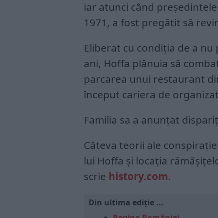
iar atunci când președintele
1971, a fost pregătit să revi
Eliberat cu condiția de a nu p
ani, Hoffa plănuia să combat
parcarea unui restaurant din
început cariera de organizat
Familia sa a anunțat dispariț
Câteva teorii ale conspirație
lui Hoffa și locația rămășiț
scrie
history.com
.
Din ultima ediție ...
Regina României