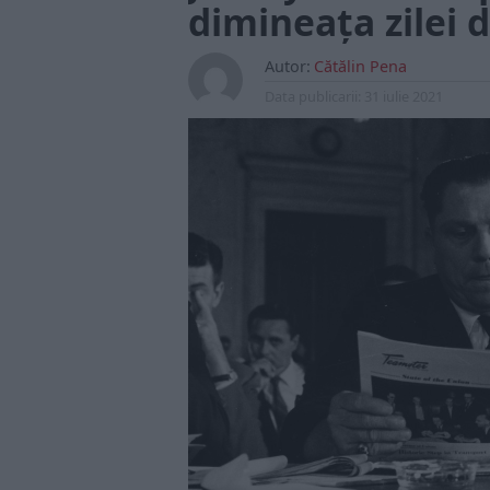
dimineața zilei d
Autor:
Cătălin Pena
Data publicarii:
31 iulie 2021