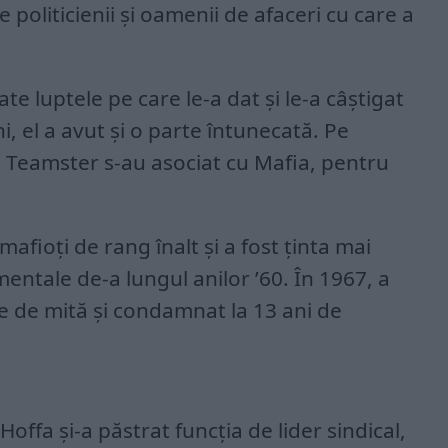
re politicienii și oamenii de afaceri cu care a
te luptele pe care le-a dat și le-a câștigat
, el a avut și o parte întunecată. Pe
ri Teamster s-au asociat cu Mafia, pentru
 mafioți de rang înalt și a fost ținta mai
entale de-a lungul anilor ’60. În 1967, a
 de mită și condamnat la 13 ani de
Hoffa și-a păstrat funcția de lider sindical,