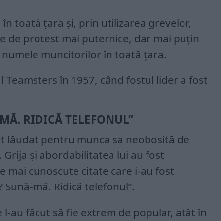
n toată țara și, prin utilizarea grevelor,
e de protest mai puternice, dar mai puțin
n numele muncitorilor în toată țara.
l Teamsters în 1957, când fostul lider a fost
MĂ. RIDICĂ TELEFONUL”
fost lăudat pentru munca sa neobosită de
 Grija și abordabilitatea lui au fost
le mai cunoscute citate care i-au fost
? Sună-mă. Ridică telefonul”.
 l-au făcut să fie extrem de popular, atât în ​​