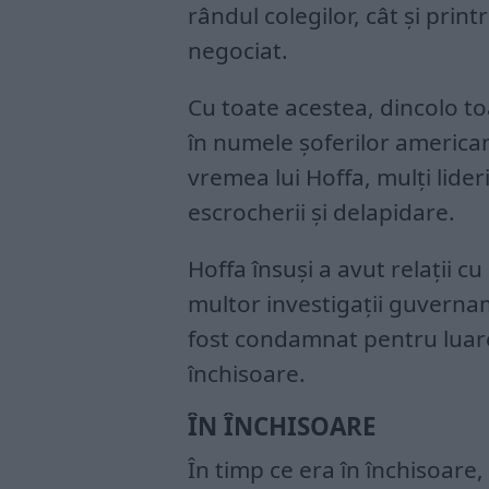
rândul colegilor, cât și print
negociat.
Cu toate acestea, dincolo toa
în numele șoferilor americani
vremea lui Hoffa, mulți lide
escrocherii și delapidare.
Hoffa însuși a avut relații cu
multor investigații guvernam
fost condamnat pentru luare
închisoare.
ÎN ÎNCHISOARE
În timp ce era în închisoare, 