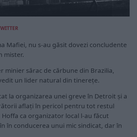
TWITTER
ima Mafiei, nu s-au găsit dovezi concludente
n mister.
er minier sărac de cărbune din Brazilia,
edit un lider natural din tinerețe.
tat la organizarea unei greve în Detroit și a
orii aflați în pericol pentru tot restul
ui Hoffa ca organizator local l-au făcut
în în conducerea unui mic sindicat, dar în