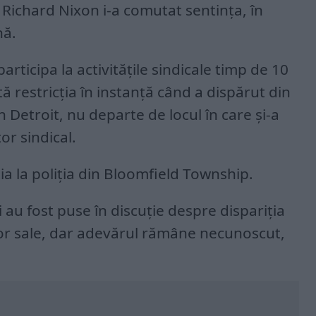
 Richard Nixon i-a comutat sentința, în
nă.
articipa la activitățile sindicale timp de 10
ă restricția în instanță când a dispărut din
 Detroit, nu departe de locul în care și-a
or sindical.
ia la poliția din Bloomfield Township.
i au fost puse în discuție despre dispariția
elor sale, dar adevărul rămâne necunoscut,