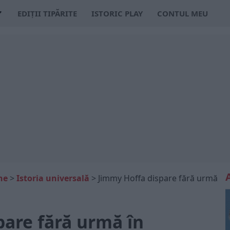
EDIȚII TIPĂRITE
ISTORIC PLAY
CONTUL MEU
ne
>
Istoria universală
>
Jimmy Hoffa dispare fără urmă
pare fără urmă în