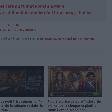
e sale care au ruinat România Mare
marcat România modernă: Strousberg și Hallier
SPECIAL
,
SUA
E
,
ISTORIA UNIVERSALĂ
NVITĂM SĂ NE URMĂRIȚI ȘI PE
PAGINA NOASTRĂ DE FACEBOOK
E
 dezvoltării cazinourilor în
Figuri istorice celebre în sloturile
a: de la saloane sociale, la
online: De la Cleopatra până la
gitală
Iulius Cezar și Napoleon