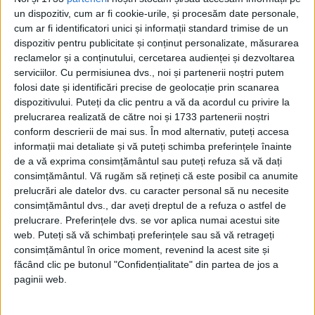
Regina României
un dispozitiv, cum ar fi cookie-urile, și procesăm date personale,
Carol al II-lea și acțiunile sale care au ruinat
cum ar fi identificatori unici și informații standard trimise de un
România Mare
dispozitiv pentru publicitate și conținut personalizate, măsurarea
Afaceri oneroase care au marcat România
reclamelor și a conținutului, cercetarea audienței și dezvoltarea
modernă: Strousberg și Hallier
serviciilor.
Cu permisiunea dvs., noi și partenerii noștri putem
folosi date și identificări precise de geolocație prin scanarea
dispozitivului. Puteți da clic pentru a vă da acordul cu privire la
ETICHETE:
prelucrarea realizată de către noi și 1733 partenerii noștri
PUBLICAT IN CATEGORIILE:
IUNIE 2023
conform descrierii de mai sus. În mod alternativ, puteți accesa
informații mai detaliate și vă puteți schimba preferințele înainte
DISTRIBUIE ȘTIREA:
FACEBOOK
|
TWITTER
de a vă exprima consimțământul sau puteți refuza să vă dați
DACĂ VA PLAC MATERIALELE PUBLICATE, VA INVITĂM SĂ NE URMĂRIȚI
consimțământul.
Vă rugăm să rețineți că este posibil ca anumite
ȘI PE
PAGINA NOASTRĂ DE FACEBOOK
prelucrări ale datelor dvs. cu caracter personal să nu necesite
consimțământul dvs., dar aveți dreptul de a refuza o astfel de
prelucrare. Preferințele dvs. se vor aplica numai acestui site
RECOMANDARI PENTRU TINE
web. Puteți să vă schimbați preferințele sau să vă retrageți
Istoria sloturilor: de la primele aparate
consimțământul în orice moment, revenind la acest site și
la sloturile online
făcând clic pe butonul "Confidențialitate" din partea de jos a
paginii web.