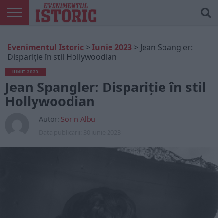
ARTICOLE
ONLINE
EDIȚII
ISTORIC
CONTUL
Evenimentul Istoric
>
Iunie 2023
>
Jean Spangler:
TIPĂRITE
PLAY
MEU
Dispariție în stil Hollywoodian
IUNIE 2023
Jean Spangler: Dispariție în stil
Hollywoodian
Autor:
Sorin Albu
Data publicarii:
30 iunie 2023