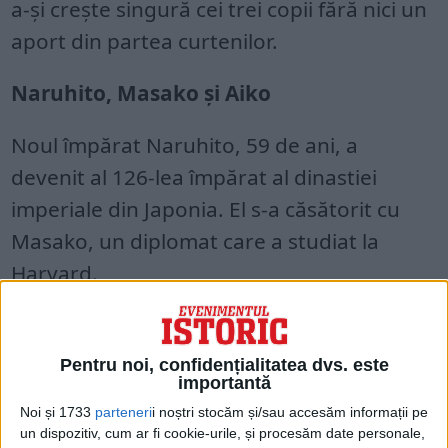
a-și crește singură cei trei copii fără nici un
aport din partea curtenilor.
Naruhito, Masako și Aiko
Noul împărat Naruhito, 59 de ani, a
devenit al 126-lea împărat al dinastiei
imperiale din Japonia. El s-a căsătorit cu
Masako, un diplomat care a studiat la
Harvard.
Pentru noi, confidențialitatea dvs. este
importantă
Noi și 1733
parteneri
i noștri stocăm și/sau accesăm informații pe
un dispozitiv, cum ar fi cookie-urile, și procesăm date personale,