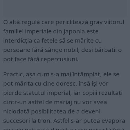
O altă regulă care periclitează grav viitorul
familiei imperiale din Japonia este
interdicția ca fetele să se mărite cu
persoane fără sânge nobil, deși bărbatii o
pot face fără repercusiuni.
Practic, așa cum s-a mai întâmplat, ele se
pot mărita cu cine doresc, însă își vor
pierde statutul imperial, iar copiii rezultați
dintr-un astfel de mariaj nu vor avea
niciodată posibilitatea de a deveni
succesori la tron. Astfel s-ar putea evapora
pe cale naturală dinastia care persistă încă