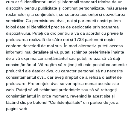
cum ar fi identificatori unici și informații standard trimise de un
dispozitiv pentru publicitate și conținut personalizate, măsurarea
reclamelor și a conținutului, cercetarea audienței și dezvoltarea
serviciilor.
Cu permisiunea dvs., noi și partenerii noștri putem
folosi date și identificări precise de geolocație prin scanarea
dispozitivului. Puteți da clic pentru a vă da acordul cu privire la
prelucrarea realizată de către noi și 1733 partenerii noștri
conform descrierii de mai sus. În mod alternativ, puteți accesa
informații mai detaliate și vă puteți schimba preferințele înainte
de a vă exprima consimțământul sau puteți refuza să vă dați
consimțământul.
Vă rugăm să rețineți că este posibil ca anumite
prelucrări ale datelor dvs. cu caracter personal să nu necesite
consimțământul dvs., dar aveți dreptul de a refuza o astfel de
prelucrare. Preferințele dvs. se vor aplica numai acestui site
web. Puteți să vă schimbați preferințele sau să vă retrageți
consimțământul în orice moment, revenind la acest site și
făcând clic pe butonul "Confidențialitate" din partea de jos a
paginii web.