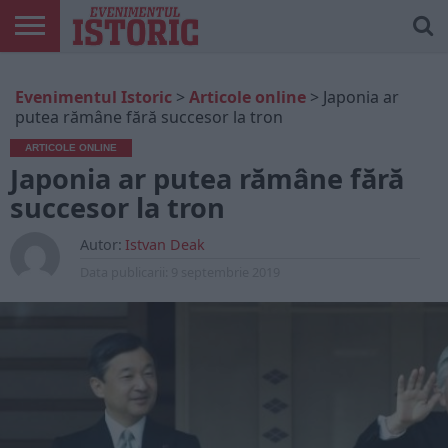
ARTICOLE
ONLINE
EDIȚII
ISTORIC
CONTUL
Evenimentul Istoric
>
Articole online
>
Japonia ar
TIPĂRITE
PLAY
MEU
putea rămâne fără succesor la tron
ARTICOLE ONLINE
Japonia ar putea rămâne fără
succesor la tron
Autor:
Istvan Deak
Data publicarii:
9 septembrie 2019