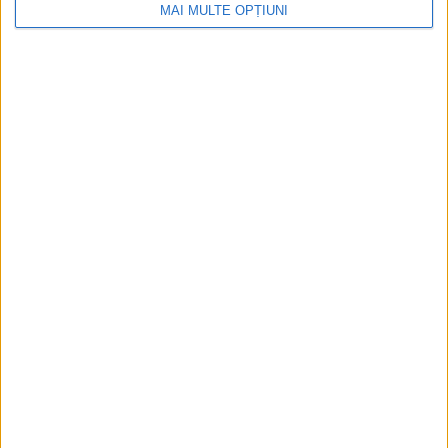
MAI MULTE OPȚIUNI
Peste câțiva ani, pe umerii lui Hisahito va
atârna presiunea de a avea un băiat, care
să îi urmeze pe tronul Japoniei.