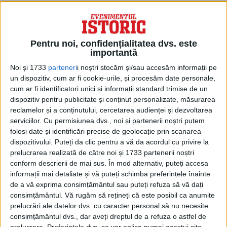
Pentru noi, confidențialitatea dvs. este
importantă
Noi și 1733
parteneri
i noștri stocăm și/sau accesăm informații pe
un dispozitiv, cum ar fi cookie-urile, și procesăm date personale,
cum ar fi identificatori unici și informații standard trimise de un
dispozitiv pentru publicitate și conținut personalizate, măsurarea
reclamelor și a conținutului, cercetarea audienței și dezvoltarea
Deşi doream să-i văd pe cei dragi rămaşi în
serviciilor.
Cu permisiunea dvs., noi și partenerii noștri putem
folosi date și identificări precise de geolocație prin scanarea
libertate, mă chinuia îngrozitor gândul că
dispozitivului. Puteți da clic pentru a vă da acordul cu privire la
las între zăbrele pe tata – de care aflasem
prelucrarea realizată de către noi și 1733 partenerii noștri
conform descrierii de mai sus. În mod alternativ, puteți accesa
că este condamnat la moarte – şi pe mama
informații mai detaliate și vă puteți schimba preferințele înainte
– condamnată la 15 ani muncă silnică (…)
de a vă exprima consimțământul sau puteți refuza să vă dați
consimțământul.
Vă rugăm să rețineți că este posibil ca anumite
prelucrări ale datelor dvs. cu caracter personal să nu necesite
Pe mama, o simţeam mereu alături de
consimțământul dvs., dar aveți dreptul de a refuza o astfel de