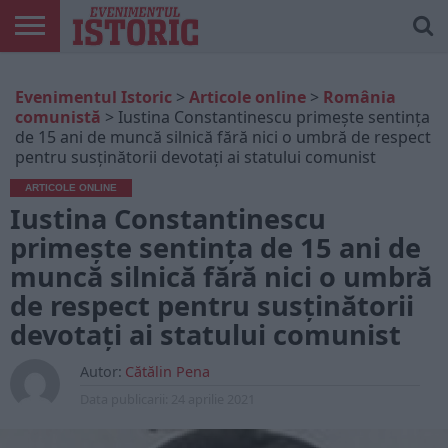
ARTICOLE
ONLINE
EDIȚII
ISTORIC
CONTUL
Evenimentul Istoric
>
Articole online
>
România
TIPĂRITE
PLAY
MEU
comunistă
>
Iustina Constantinescu primește sentința
de 15 ani de muncă silnică fără nici o umbră de respect
pentru susţinătorii devotaţi ai statului comunist
ARTICOLE ONLINE
Iustina Constantinescu
primește sentința de 15 ani de
muncă silnică fără nici o umbră
de respect pentru susţinătorii
devotaţi ai statului comunist
Autor:
Cătălin Pena
Data publicarii:
24 aprilie 2021