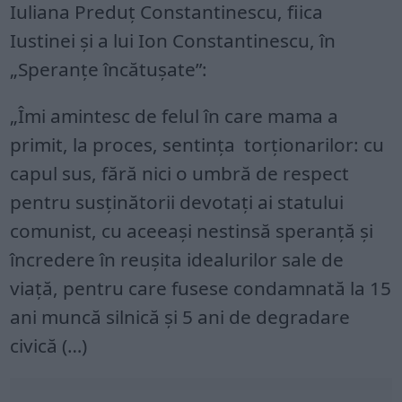
Iuliana Preduț Constantinescu, fiica
Iustinei și a lui Ion Constantinescu, în
„Speranțe încătușate”:
„Îmi amintesc de felul în care mama a
primit, la proces, sentinţa torţionarilor: cu
capul sus, fără nici o umbră de respect
pentru susţinătorii devotaţi ai statului
comunist, cu aceeaşi nestinsă speranţă şi
încredere în reuşita idealurilor sale de
viaţă, pentru care fusese condamnată la 15
ani muncă silnică şi 5 ani de degradare
civică (…)