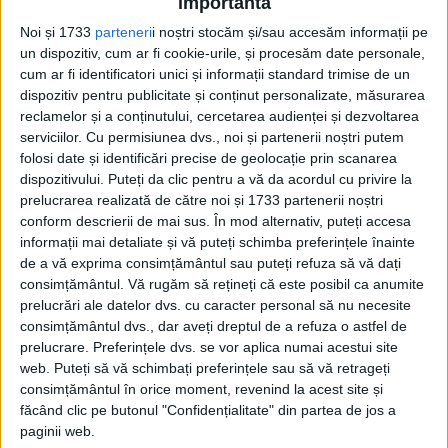
importantă
Ianuarie 2021
Noi și 1733
parteneri
i noștri stocăm și/sau accesăm informații pe
un dispozitiv, cum ar fi cookie-urile, și procesăm date personale,
cum ar fi identificatori unici și informații standard trimise de un
Din ultima ediție ...
dispozitiv pentru publicitate și conținut personalizate, măsurarea
Regina României
reclamelor și a conținutului, cercetarea audienței și dezvoltarea
serviciilor.
Cu permisiunea dvs., noi și partenerii noștri putem
Carol al II-lea și acțiunile sale care au ruinat
România Mare
folosi date și identificări precise de geolocație prin scanarea
dispozitivului. Puteți da clic pentru a vă da acordul cu privire la
Afaceri oneroase care au marcat România
modernă: Strousberg și Hallier
prelucrarea realizată de către noi și 1733 partenerii noștri
conform descrierii de mai sus. În mod alternativ, puteți accesa
informații mai detaliate și vă puteți schimba preferințele înainte
de a vă exprima consimțământul sau puteți refuza să vă dați
ETICHETE:
consimțământul.
Vă rugăm să rețineți că este posibil ca anumite
PUBLICAT IN CATEGORIILE:
IANUARIE 2021
prelucrări ale datelor dvs. cu caracter personal să nu necesite
DISTRIBUIE ȘTIREA:
FACEBOOK
|
TWITTER
consimțământul dvs., dar aveți dreptul de a refuza o astfel de
prelucrare. Preferințele dvs. se vor aplica numai acestui site
DACĂ VA PLAC MATERIALELE PUBLICATE, VA INVITĂM SĂ NE URMĂRIȚI
web. Puteți să vă schimbați preferințele sau să vă retrageți
ȘI PE
PAGINA NOASTRĂ DE FACEBOOK
consimțământul în orice moment, revenind la acest site și
făcând clic pe butonul "Confidențialitate" din partea de jos a
RECOMANDARI PENTRU TINE
paginii web.