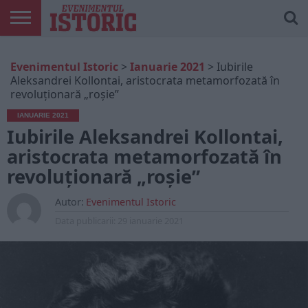
ARTICOLE
ONLINE
EDIȚII
ISTORIC
CONTUL
Evenimentul Istoric
>
Ianuarie 2021
>
Iubirile
TIPĂRITE
PLAY
MEU
Aleksandrei Kollontai, aristocrata metamorfozată în
revoluționară „roșie”
IANUARIE 2021
Iubirile Aleksandrei Kollontai,
aristocrata metamorfozată în
revoluționară „roșie”
Autor:
Evenimentul Istoric
Data publicarii:
29 ianuarie 2021