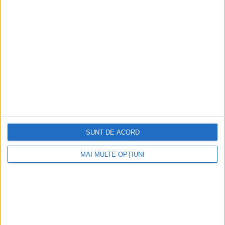
Ediția tipărită
Mai multe articole
SUNT DE ACORD
MAI MULTE OPȚIUNI
CELE MAI VIZITATE