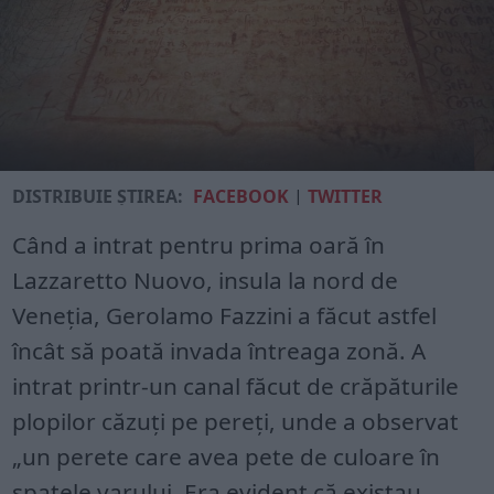
DISTRIBUIE ȘTIREA:
FACEBOOK
|
TWITTER
Când a intrat pentru prima oară în
Lazzaretto Nuovo, insula la nord de
Veneția, Gerolamo Fazzini a făcut astfel
încât să poată invada întreaga zonă. A
intrat printr-un canal făcut de crăpăturile
plopilor căzuți pe pereți, unde a observat
„un perete care avea pete de culoare în
spatele varului. Era evident că existau