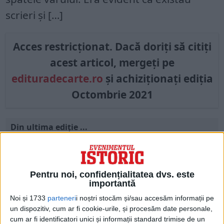
scrieri și […]
Acces restricționat. Dacă doriți să citiți
acest articol, mergeți pe
edituradecarte.ro
și achiziționați ediția
Octombrie 2021
Din ultima ediție ...
Regina României
Carol al II-lea și acțiunile sale care au ruinat
România Mare
Pentru noi, confidențialitatea dvs. este
Afaceri oneroase care au marcat România
importantă
modernă: Strousberg și Hallier
Noi și 1733
parteneri
i noștri stocăm și/sau accesăm informații pe
un dispozitiv, cum ar fi cookie-urile, și procesăm date personale,
cum ar fi identificatori unici și informații standard trimise de un
ETICHETE: