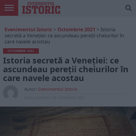
ARTICOLE
ONLINE
EDIȚII
ISTORIC
CONTUL
Evenimentul Istoric
>
Octombrie 2021
>
Istoria
TIPĂRITE
PLAY
MEU
secretă a Veneției: ce ascundeau pereții cheiurilor în
care navele acostau
OCTOMBRIE 2021
Istoria secretă a Veneției: ce
ascundeau pereții cheiurilor în
care navele acostau
Autor:
Evenimentul Istoric
Data publicarii:
29 octombrie 2021