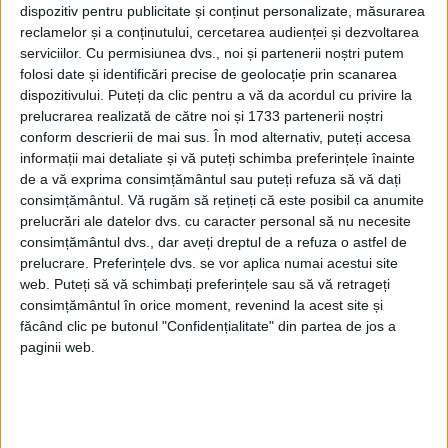
dispozitiv pentru publicitate și conținut personalizate, măsurarea
PUBLICAT IN CATEGORIILE:
OCTOMBRIE 2021
reclamelor și a conținutului, cercetarea audienței și dezvoltarea
DISTRIBUIE ȘTIREA:
FACEBOOK
|
TWITTER
serviciilor.
Cu permisiunea dvs., noi și partenerii noștri putem
DACĂ VA PLAC MATERIALELE PUBLICATE, VA INVITĂM SĂ NE URMĂRIȚI
folosi date și identificări precise de geolocație prin scanarea
ȘI PE
PAGINA NOASTRĂ DE FACEBOOK
dispozitivului. Puteți da clic pentru a vă da acordul cu privire la
prelucrarea realizată de către noi și 1733 partenerii noștri
conform descrierii de mai sus. În mod alternativ, puteți accesa
RECOMANDARI PENTRU TINE
informații mai detaliate și vă puteți schimba preferințele înainte
de a vă exprima consimțământul sau puteți refuza să vă dați
Istoria sloturilor: de la primele aparate
consimțământul.
Vă rugăm să rețineți că este posibil ca anumite
la sloturile online
prelucrări ale datelor dvs. cu caracter personal să nu necesite
consimțământul dvs., dar aveți dreptul de a refuza o astfel de
prelucrare. Preferințele dvs. se vor aplica numai acestui site
web. Puteți să vă schimbați preferințele sau să vă retrageți
Istoria dezvoltării cazinourilor în
consimțământul în orice moment, revenind la acest site și
România: de la saloane sociale, la era
digitală
făcând clic pe butonul "Confidențialitate" din partea de jos a
paginii web.
Figuri istorice celebre în sloturile online:
De la Cleopatra până la Iulius Cezar și
Napoleon Bonaparte