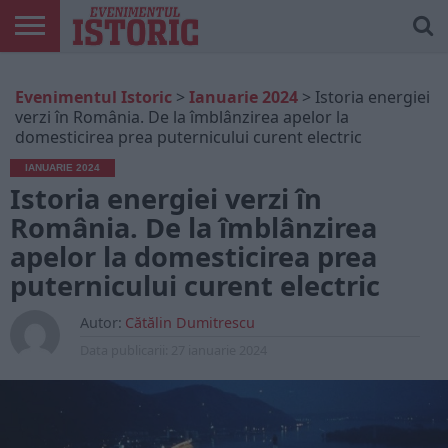
ARTICOLE
ONLINE
EDIȚII
ISTORIC
CONTUL
Evenimentul Istoric
>
Ianuarie 2024
>
Istoria energiei
TIPĂRITE
PLAY
MEU
verzi în România. De la îmblânzirea apelor la
domesticirea prea puternicului curent electric
IANUARIE 2024
Istoria energiei verzi în
România. De la îmblânzirea
apelor la domesticirea prea
puternicului curent electric
Autor:
Cătălin Dumitrescu
Data publicarii:
27 ianuarie 2024