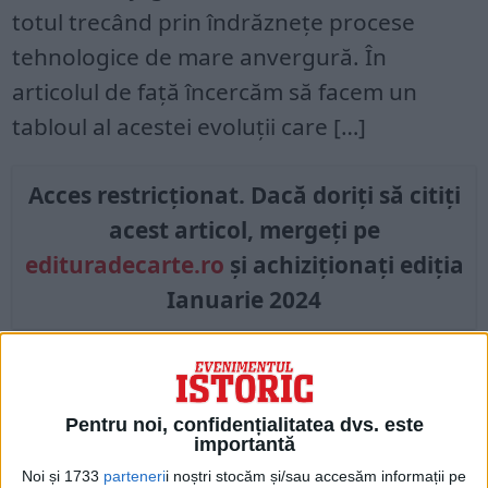
totul trecând prin îndrăznețe procese
tehnologice de mare anvergură. În
articolul de față încercăm să facem un
tabloul al acestei evoluții care […]
Acces restricționat. Dacă doriți să citiți
acest articol, mergeți pe
edituradecarte.ro
și achiziționați ediția
Ianuarie 2024
Pagini:
1
2
Pentru noi, confidențialitatea dvs. este
Din ultima ediție ...
importantă
Regina României
Noi și 1733
parteneri
i noștri stocăm și/sau accesăm informații pe