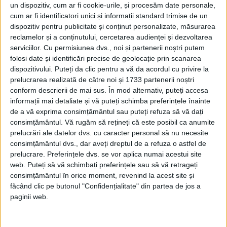
Carol al II-lea și acțiunile sale care au ruinat
un dispozitiv, cum ar fi cookie-urile, și procesăm date personale,
România Mare
cum ar fi identificatori unici și informații standard trimise de un
Afaceri oneroase care au marcat România
dispozitiv pentru publicitate și conținut personalizate, măsurarea
modernă: Strousberg și Hallier
reclamelor și a conținutului, cercetarea audienței și dezvoltarea
serviciilor.
Cu permisiunea dvs., noi și partenerii noștri putem
folosi date și identificări precise de geolocație prin scanarea
ETICHETE:
dispozitivului. Puteți da clic pentru a vă da acordul cu privire la
PUBLICAT IN CATEGORIILE:
IANUARIE 2024
prelucrarea realizată de către noi și 1733 partenerii noștri
conform descrierii de mai sus. În mod alternativ, puteți accesa
DISTRIBUIE ȘTIREA:
FACEBOOK
|
TWITTER
informații mai detaliate și vă puteți schimba preferințele înainte
DACĂ VA PLAC MATERIALELE PUBLICATE, VA INVITĂM SĂ NE URMĂRIȚI
de a vă exprima consimțământul sau puteți refuza să vă dați
ȘI PE
PAGINA NOASTRĂ DE FACEBOOK
consimțământul.
Vă rugăm să rețineți că este posibil ca anumite
prelucrări ale datelor dvs. cu caracter personal să nu necesite
consimțământul dvs., dar aveți dreptul de a refuza o astfel de
RECOMANDARI PENTRU TINE
prelucrare. Preferințele dvs. se vor aplica numai acestui site
Istoria sloturilor: de la primele aparate
web. Puteți să vă schimbați preferințele sau să vă retrageți
la sloturile online
consimțământul în orice moment, revenind la acest site și
făcând clic pe butonul "Confidențialitate" din partea de jos a
paginii web.
Istoria dezvoltării cazinourilor în
România: de la saloane sociale, la era