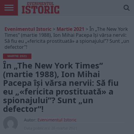
ARTICOLE
ONLINE
EDIȚII
ISTORIC
CONTUL
Evenimentul Istoric
>
Martie 2021
>
În „The New York
TIPĂRITE
PLAY
MEU
Times” (martie 1988), Ion Mihai Pacepa își vărsa nervii:
Să fiu eu „«fericita prostituată» a spionajului”? Sunt „un
defector”!
MARTIE 2021
În „The New York Times”
(martie 1988), Ion Mihai
Pacepa își vărsa nervii: Să fiu
eu „«fericita prostituată» a
spionajului”? Sunt „un
defector”!
Autor:
Evenimentul Istoric
Data publicarii:
26 martie 2021