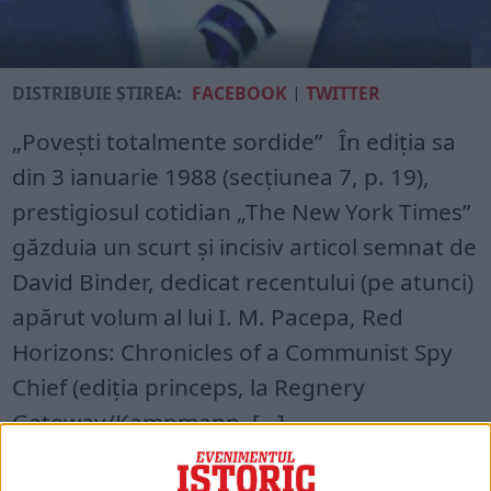
DISTRIBUIE ȘTIREA:
FACEBOOK
|
TWITTER
„Povești totalmente sordide” În ediția sa
din 3 ianuarie 1988 (secțiunea 7, p. 19),
prestigiosul cotidian „The New York Times”
găzduia un scurt și incisiv articol semnat de
David Binder, dedicat recentului (pe atunci)
apărut volum al lui I. M. Pacepa, Red
Horizons: Chronicles of a Communist Spy
Chief (ediția princeps, la Regnery
Gateway/Kampmann, […]