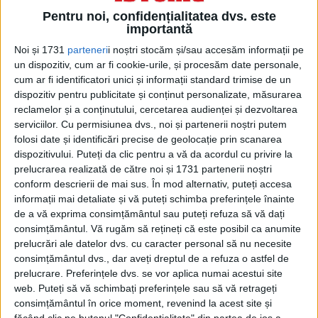
Acces restricționat. Dacă doriți să citiți
Pentru noi, confidențialitatea dvs. este
acest articol, mergeți pe
importantă
edituradecarte.ro
și achiziționați ediția
Noi și 1731
parteneri
i noștri stocăm și/sau accesăm informații pe
Martie 2021
un dispozitiv, cum ar fi cookie-urile, și procesăm date personale,
cum ar fi identificatori unici și informații standard trimise de un
dispozitiv pentru publicitate și conținut personalizate, măsurarea
Pagini:
1
2
3
reclamelor și a conținutului, cercetarea audienței și dezvoltarea
serviciilor.
Cu permisiunea dvs., noi și partenerii noștri putem
folosi date și identificări precise de geolocație prin scanarea
Din ultima ediție ...
dispozitivului. Puteți da clic pentru a vă da acordul cu privire la
prelucrarea realizată de către noi și 1731 partenerii noștri
Regina României
conform descrierii de mai sus. În mod alternativ, puteți accesa
Carol al II-lea și acțiunile sale care au ruinat
informații mai detaliate și vă puteți schimba preferințele înainte
România Mare
de a vă exprima consimțământul sau puteți refuza să vă dați
Afaceri oneroase care au marcat România
consimțământul.
Vă rugăm să rețineți că este posibil ca anumite
modernă: Strousberg și Hallier
prelucrări ale datelor dvs. cu caracter personal să nu necesite
consimțământul dvs., dar aveți dreptul de a refuza o astfel de
prelucrare. Preferințele dvs. se vor aplica numai acestui site
ETICHETE:
web. Puteți să vă schimbați preferințele sau să vă retrageți
PUBLICAT IN CATEGORIILE:
MARTIE 2021
consimțământul în orice moment, revenind la acest site și
făcând clic pe butonul "Confidențialitate" din partea de jos a