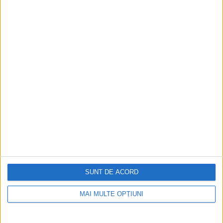
Ediția tipărită
Mai multe articole
SUNT DE ACORD
MAI MULTE OPȚIUNI