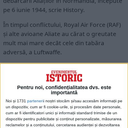
debarcării Aliaților în Normandia, începute
pe 6 iunie 1944, scrie History.
În timpul conflictului, Royal Air Force (RAF)
și alte avioane Aliate au cărat o greutate
mult mai mare decât cele din tabăra
adversă, a Luftwaffe.
Pentru noi, confidențialitatea dvs. este
importantă
Noi și 1731
parteneri
i noștri stocăm și/sau accesăm informații pe
un dispozitiv, cum ar fi cookie-urile, și procesăm date personale,
cum ar fi identificatori unici și informații standard trimise de un
dispozitiv pentru publicitate și conținut personalizate, măsurarea
reclamelor și a conținutului, cercetarea audienței și dezvoltarea