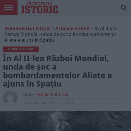
ARTICOLE
ONLINE
EDIȚII
ISTORIC
CONTUL
Evenimentul Istoric
>
Articole online
>
În Al II-lea
TIPĂRITE
PLAY
MEU
Război Mondial, unda de șoc a bombardamentelor
Aliate a ajuns în Spațiu
ARTICOLE ONLINE
În Al II-lea Război Mondial,
unda de șoc a
bombardamentelor Aliate a
ajuns în Spațiu
Autor:
Adrian Pătrușcă
Data publicarii:
9 martie 2021