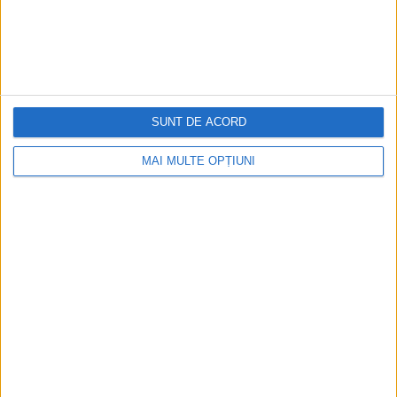
România: de la saloane sociale, la era
digitală
Figuri istorice celebre în sloturile online:
De la Cleopatra până la Iulius Cezar și
Napoleon Bonaparte
SUNT DE ACORD
MAI MULTE OPȚIUNI
Aprilie 2026