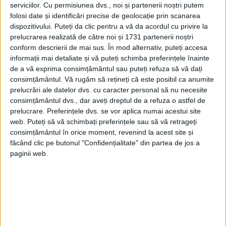
serviciilor.
Cu permisiunea dvs., noi și partenerii noștri putem
Acest lucru le-a permis să lanseze monștri
folosi date și identificări precise de geolocație prin scanarea
dispozitivului. Puteți da clic pentru a vă da acordul cu privire la
precum super-bomba britanică „
Grand
prelucrarea realizată de către noi și 1731 partenerii noștri
Slam
”, care cântărea 10 tone și care a
conform descrierii de mai sus. În mod alternativ, puteți accesa
informații mai detaliate și vă puteți schimba preferințele înainte
provocat un crater de aproximativ 25 de
de a vă exprima consimțământul sau puteți refuza să vă dați
consimțământul.
Vă rugăm să rețineți că este posibil ca anumite
metri adâncime și 45 de metri diametru, în
prelucrări ale datelor dvs. cu caracter personal să nu necesite
cadrul unui test top-secret din martie
consimțământul dvs., dar aveți dreptul de a refuza o astfel de
prelucrare. Preferințele dvs. se vor aplica numai acestui site
1945.
web. Puteți să vă schimbați preferințele sau să vă retrageți
consimțământul în orice moment, revenind la acest site și
Cercetătorii care au realizat studiul au
făcând clic pe butonul "Confidențialitate" din partea de jos a
paginii web.
descoperit că, atunci bombele Aliaților
loveau pământul, undele de șoc atingeau
și altitudini de 1.000 de kilometri.
Acest fenomen provoca încălzirea părții