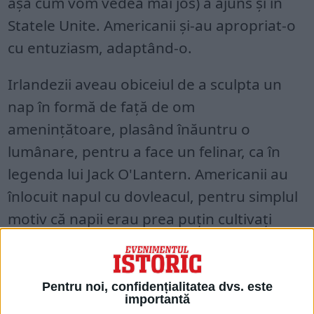
așa cum vom vedea mai jos) a ajuns și în
Statele Unite. Americanii și-au apropriat-o
cu entuziasm, adaptând-o.
Irlandezii aveau obiceiul de a sculpta un
nap în formă de față de om
amenințătoare, plasând înăuntru o
lumânare, pentru a face un felinar, ca în
legenda lui Jack O'Lantern. Americanii au
înlocuit napul cu dovleacul, pentru simplul
motiv că napii erau prea puțin cultivați
peste Ocean. Bașca, dovleacul este mai
mare și, deci, mai ușor de sculptat.
Pentru noi, confidențialitatea dvs. este
importantă