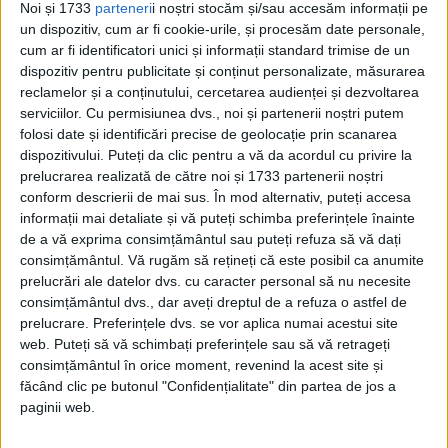
Noi și 1733
parteneri
i noștri stocăm și/sau accesăm informații pe
un dispozitiv, cum ar fi cookie-urile, și procesăm date personale,
cum ar fi identificatori unici și informații standard trimise de un
dispozitiv pentru publicitate și conținut personalizate, măsurarea
reclamelor și a conținutului, cercetarea audienței și dezvoltarea
serviciilor.
Cu permisiunea dvs., noi și partenerii noștri putem
folosi date și identificări precise de geolocație prin scanarea
dispozitivului. Puteți da clic pentru a vă da acordul cu privire la
prelucrarea realizată de către noi și 1733 partenerii noștri
conform descrierii de mai sus. În mod alternativ, puteți accesa
informații mai detaliate și vă puteți schimba preferințele înainte
Ca și alte sărbători, Halloween s-a
de a vă exprima consimțământul sau puteți refuza să vă dați
transformat cu timpul într-o uriașă
consimțământul.
Vă rugăm să rețineți că este posibil ca anumite
prelucrări ale datelor dvs. cu caracter personal să nu necesite
afacere: în Statele Unite, aduce câștiguri
consimțământul dvs., dar aveți dreptul de a refuza o astfel de
totale de 8 miliarde de dolari anual!
prelucrare. Preferințele dvs. se vor aplica numai acestui site
web. Puteți să vă schimbați preferințele sau să vă retrageți
consimțământul în orice moment, revenind la acest site și
LEGENDA LUI JACK O'LANTERN
făcând clic pe butonul "Confidențialitate" din partea de jos a
În Irlanda trăia un fierat cărpănos și bețiv
paginii web.
pe nume Jack. Într-o seară, în timp ce bea