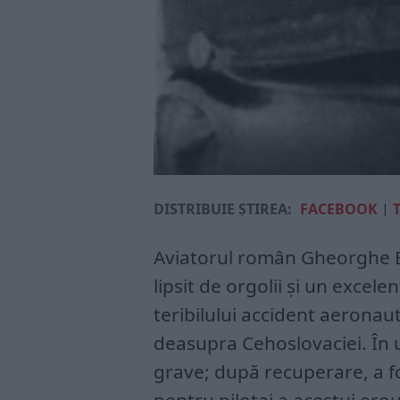
DISTRIBUIE ȘTIREA:
FACEBOOK
|
Aviatorul român Gheorghe Băn
lipsit de orgolii şi un excel
teribilului accident aeronau
deasupra Cehoslovaciei. În 
grave; după recuperare, a fo