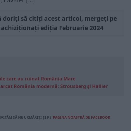
, cavaler […]
doriți să citiți acest articol, mergeți pe
 achiziționați ediția Februarie 2024
e sale care au ruinat România Mare
marcat România modernă: Strousberg și Hallier
NVITĂM SĂ NE URMĂRIȚI ȘI PE
PAGINA NOASTRĂ DE FACEBOOK