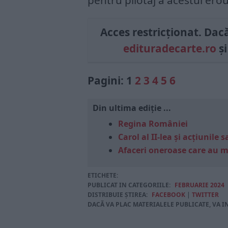
pentru pilotaj a acestui erou
Acces restricționat. Dacă 
edituradecarte.ro
și
Pagini:
1
2
3
4
5
6
Din ultima ediție ...
Regina României
Carol al II-lea și acțiunil
Afaceri oneroase care au 
ETICHETE:
PUBLICAT IN CATEGORIILE:
FEBRUARIE 2024
DISTRIBUIE ȘTIREA:
FACEBOOK
|
TWITTER
DACĂ VA PLAC MATERIALELE PUBLICATE, VA I