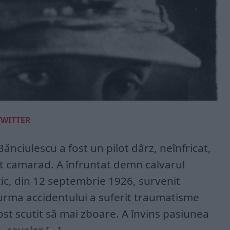
TWITTER
ciulescu a fost un pilot dârz, neînfricat,
ent camarad. A înfruntat demn calvarul
tic, din 12 septembrie 1926, survenit
urma accidentului a suferit traumatisme
st scutit să mai zboare. A învins pasiunea