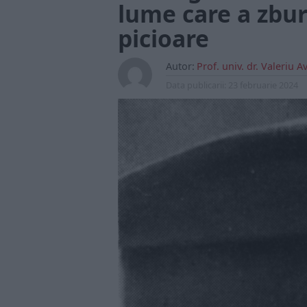
lume care a zbur
picioare
Autor:
Prof. univ. dr. Valeriu 
Data publicarii:
23 februarie 2024