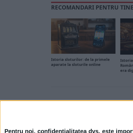
RECOMANDARI PENTRU TIN
Istoria sloturilor: de la primele
Istoria
aparate la sloturile online
Români
era di
Pentru noi, confidențialitatea dvs. este impor