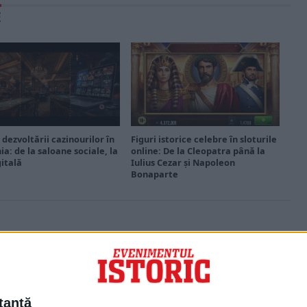
E
 dezvoltării cazinourilor în
Figuri istorice celebre în sloturile
a: de la saloane sociale, la
online: De la Cleopatra până la
gitală
Iulius Cezar și Napoleon
Bonaparte
PORTOFOLIU
Capital
Evenimentul Zilei
tantă