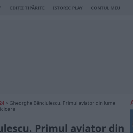
EDIȚII TIPĂRITE
ISTORIC PLAY
CONTUL MEU
24
>
Gheorghe Bănciulescu. Primul aviator din lume
icioare
lescu. Primul aviator din