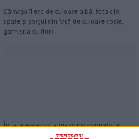
Cămaşa îi era de culoare albă, fota din
spate şi şorţul din faţă de culoare roşie,
garnisită cu flori.
În faţă avea două mâini împreunate la
pept, ţiind un buchet de flori, tot