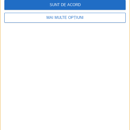
SUNT DE ACORD
MAI MULTE OPȚIUNI
Ediția tipărită
Mai multe articole