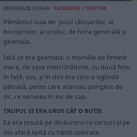
DISTRIBUIE ȘTIREA:
FACEBOOK
|
TWITTER
Pământul vuia de jocul căluşarilor, al
borojenilor, al urşilor, de hora generală şi
geamala.
Iată ce era geamala: o momâie de femeie
mare, de şase metri înălţime, cu două feţe,
în faţă, sus, şi în dos era câte o oglindă
pătrată, peste care atârnau panglice de
şic, ce serveau în loc de cap.
TRUPUL EI ERA GROS CÂT O BUTIE.
Ea era ţesută pe dinăuntru cu cercuri şi pe
din afară lipită cu hârtii colorate.