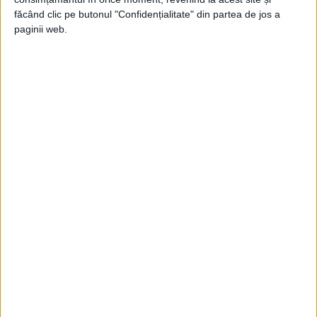
Moşi.
făcând clic pe butonul "Confidențialitate" din partea de jos a
paginii web.
O chemau toţi în curţile lor, precum
cheamă astăzi căluşarii.
Ea era singurul simbol al zeităţii Isis, zea
egipteană, pe care au slăvit-o strămoşii
noştri romani până la credinţa idololatriii.