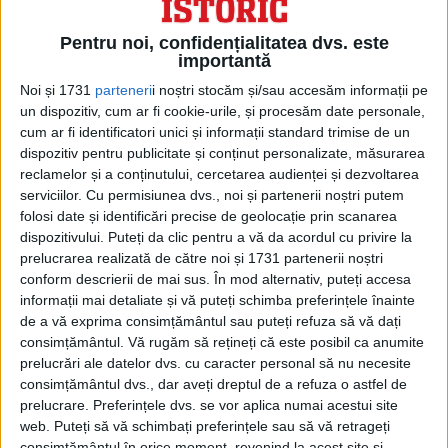
asemenea şi în spate avea două mâini
Pentru noi, confidențialitatea dvs. este
iarăşi împreunate la pept, însă fără buchet.
importantă
Noi și 1731
parteneri
i noștri stocăm și/sau accesăm informații pe
Această geamala avea un om înăuntru,
un dispozitiv, cum ar fi cookie-urile, și procesăm date personale,
care o ţinea de belciuge, căci nu era grea,
cum ar fi identificatori unici și informații standard trimise de un
dispozitiv pentru publicitate și conținut personalizate, măsurarea
şi juca la cântecul lăutarilor.
reclamelor și a conținutului, cercetarea audienței și dezvoltarea
serviciilor.
Cu permisiunea dvs., noi și partenerii noștri putem
JOCUL EI ERA FOARTE DOMOL, PLIMBÂNDU-
folosi date și identificări precise de geolocație prin scanarea
SE.
dispozitivului. Puteți da clic pentru a vă da acordul cu privire la
prelucrarea realizată de către noi și 1731 partenerii noștri
Obiceiul cu această statuie, monstră (din
conform descrierii de mai sus. În mod alternativ, puteți accesa
informații mai detaliate și vă puteți schimba preferințele înainte
care s-a făcut şi vorba stafie), s-a păstrat
de a vă exprima consimțământul sau puteți refuza să vă dați
multă vreme în România.
consimțământul.
Vă rugăm să rețineți că este posibil ca anumite
prelucrări ale datelor dvs. cu caracter personal să nu necesite
consimțământul dvs., dar aveți dreptul de a refuza o astfel de
Momâia juca pe strade şi la Moşi cu
prelucrare. Preferințele dvs. se vor aplica numai acestui site
începere din ziua de Paşte până după
web. Puteți să vă schimbați preferințele sau să vă retrageți
consimțământul în orice moment, revenind la acest site și