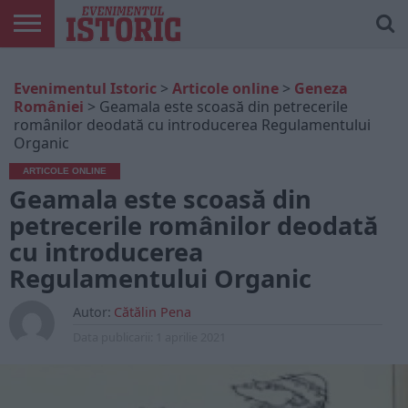
ARTICOLE
ONLINE
EDIȚII
ISTORIC
CONTUL
Evenimentul Istoric
>
Articole online
>
Geneza
TIPĂRITE
PLAY
MEU
României
>
Geamala este scoasă din petrecerile
românilor deodată cu introducerea Regulamentului
Organic
ARTICOLE ONLINE
Geamala este scoasă din
petrecerile românilor deodată
cu introducerea
Regulamentului Organic
Autor:
Cătălin Pena
Data publicarii:
1 aprilie 2021