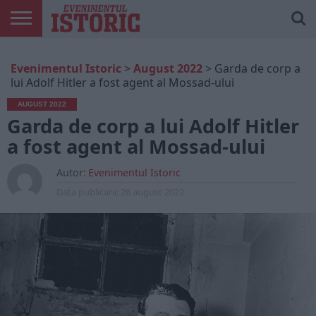
ARTICOLE
ONLINE
EDIȚII
ISTORIC
CONTUL
Evenimentul Istoric
>
August 2022
>
Garda de corp a
TIPĂRITE
PLAY
MEU
lui Adolf Hitler a fost agent al Mossad-ului
AUGUST 2022
Garda de corp a lui Adolf Hitler
a fost agent al Mossad-ului
Autor:
Evenimentul Istoric
Data publicarii:
26 august 2022