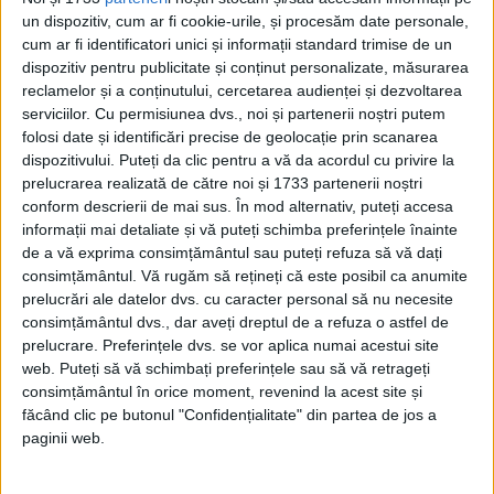
Regina României
un dispozitiv, cum ar fi cookie-urile, și procesăm date personale,
Carol al II-lea și acțiunile sale care au ruinat
cum ar fi identificatori unici și informații standard trimise de un
România Mare
dispozitiv pentru publicitate și conținut personalizate, măsurarea
Afaceri oneroase care au marcat România
reclamelor și a conținutului, cercetarea audienței și dezvoltarea
modernă: Strousberg și Hallier
serviciilor.
Cu permisiunea dvs., noi și partenerii noștri putem
folosi date și identificări precise de geolocație prin scanarea
dispozitivului. Puteți da clic pentru a vă da acordul cu privire la
ETICHETE:
prelucrarea realizată de către noi și 1733 partenerii noștri
PUBLICAT IN CATEGORIILE:
AUGUST 2022
conform descrierii de mai sus. În mod alternativ, puteți accesa
informații mai detaliate și vă puteți schimba preferințele înainte
DISTRIBUIE ȘTIREA:
FACEBOOK
|
TWITTER
de a vă exprima consimțământul sau puteți refuza să vă dați
DACĂ VA PLAC MATERIALELE PUBLICATE, VA INVITĂM SĂ NE URMĂRIȚI
consimțământul.
Vă rugăm să rețineți că este posibil ca anumite
ȘI PE
PAGINA NOASTRĂ DE FACEBOOK
prelucrări ale datelor dvs. cu caracter personal să nu necesite
consimțământul dvs., dar aveți dreptul de a refuza o astfel de
prelucrare. Preferințele dvs. se vor aplica numai acestui site
RECOMANDARI PENTRU TINE
web. Puteți să vă schimbați preferințele sau să vă retrageți
Istoria sloturilor: de la primele aparate
consimțământul în orice moment, revenind la acest site și
la sloturile online
făcând clic pe butonul "Confidențialitate" din partea de jos a
paginii web.