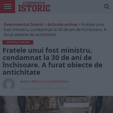
ARTICOLE
ONLINE
EDIȚII
ISTORIC
CONTUL
Evenimentul Istoric
>
Articole online
>
Fratele unui
TIPĂRITE
PLAY
MEU
fost ministru, condamnat la 30 de ani de închisoare. A
furat obiecte de antichitate
ARTICOLE ONLINE
Fratele unui fost ministru,
condamnat la 30 de ani de
închisoare. A furat obiecte de
antichitate
Autor:
Marina Constantinoiu
Data publicarii:
16 februarie 2020