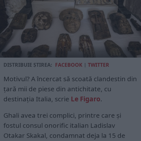
DISTRIBUIE ȘTIREA:
FACEBOOK
|
TWITTER
Motivul? A încercat să scoată clandestin din
ţară mii de piese din antichitate, cu
destinaţia Italia, scrie
Le Figaro
.
Ghali avea trei complici, printre care şi
fostul consul onorific italian Ladislav
Otakar Skakal, condamnat deja la 15 de