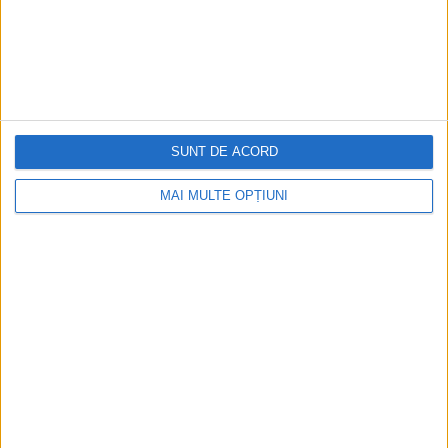
SUNT DE ACORD
MAI MULTE OPȚIUNI
Ediția tipărită
Mai multe articole