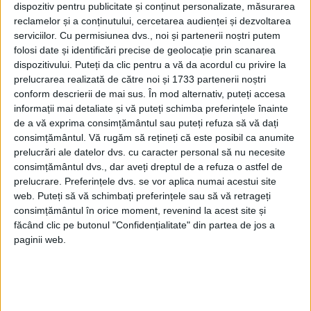
container la bordul unui vas plecat din
dispozitiv pentru publicitate și conținut personalizate, măsurarea
reclamelor și a conținutului, cercetarea audienței și dezvoltarea
portul Alexandria cu destinaţia Salerno, în
serviciilor.
Cu permisiunea dvs., noi și partenerii noștri putem
folosi date și identificări precise de geolocație prin scanarea
2017.
dispozitivului. Puteți da clic pentru a vă da acordul cu privire la
prelucrarea realizată de către noi și 1733 partenerii noștri
Potrivit sursei judiciare, autorităţile
conform descrierii de mai sus. În mod alternativ, puteți accesa
informații mai detaliate și vă puteți schimba preferințele înainte
egiptene au găsit obiecte de valoare la
de a vă exprima consimțământul sau puteți refuza să vă dați
reşedinţa din Cairo a consulului Skakal şi în
consimțământul.
Vă rugăm să rețineți că este posibil ca anumite
prelucrări ale datelor dvs. cu caracter personal să nu necesite
seiful bancar al acestuia.
consimțământul dvs., dar aveți dreptul de a refuza o astfel de
prelucrare. Preferințele dvs. se vor aplica numai acestui site
web. Puteți să vă schimbați preferințele sau să vă retrageți
consimțământul în orice moment, revenind la acest site și
făcând clic pe butonul "Confidențialitate" din partea de jos a
paginii web.