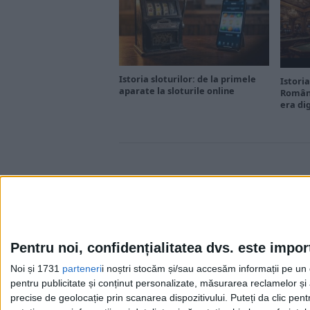
Istoria sloturilor: de la primele
Istoria
aparate la sloturile online
Români
era di
Pentru noi, confidențialitatea dvs. este impor
Noi și 1731
parteneri
i noștri stocăm și/sau accesăm informații pe un di
Cea mai mare revistă de istorie din Europa!
.
pentru publicitate și conținut personalizate, măsurarea reclamelor și a
Media KIT
precise de geolocație prin scanarea dispozitivului. Puteți da clic pent