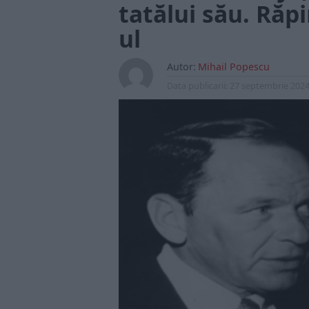
tatălui său. Răpi
ul
Autor:
Mihail Popescu
Data publicarii:
27 septembrie 202