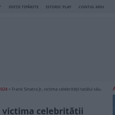
EDIȚII TIPĂRITE
ISTORIC PLAY
CONTUL MEU
2024
>
Frank Sinatra Jr., victima celebrității tatălui său.
, victima celebrității