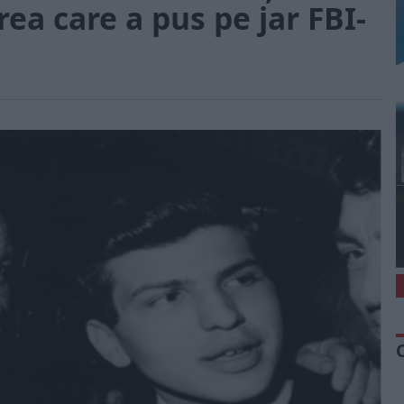
rea care a pus pe jar FBI-
4