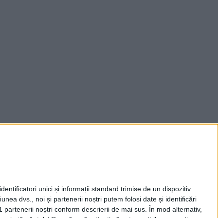
entificatori unici și informații standard trimise de un dispozitiv
unea dvs., noi și partenerii noștri putem folosi date și identificări
1 partenerii noștri conform descrierii de mai sus. În mod alternativ,