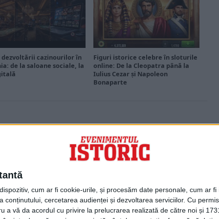
 dezvoltării cazinourilor în
Figuri istorice celebre în sloturile
a: de la saloane sociale, la
online: De la Cleopatra până la
gitală
Iulius Cezar și Napoleon
Bonaparte
PORTOFOLIU
Capital
Evenimentul Zilei
tantă
Doctorul Zilei
Infofinanciar
spozitiv, cum ar fi cookie-urile, și procesăm date personale, cum ar fi id
Infoactual
 conținutului, cercetarea audienței și dezvoltarea serviciilor.
Cu permisi
Editura de carte
ru a vă da acordul cu privire la prelucrarea realizată de către noi și 173
EVZ Comunicate