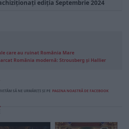
achiziționați ediția Septembrie 2024
e sale care au ruinat România Mare
marcat România modernă: Strousberg și Hallier
4
NVITĂM SĂ NE URMĂRIȚI ȘI PE
PAGINA NOASTRĂ DE FACEBOOK
E