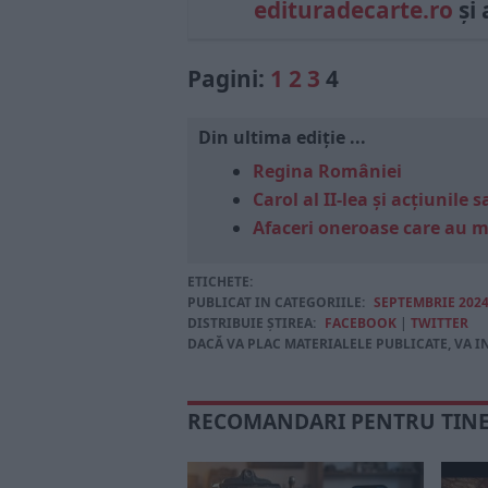
edituradecarte.ro
și 
Pagini:
1
2
3
4
Din ultima ediție ...
Regina României
Carol al II-lea și acțiunil
Afaceri oneroase care au 
ETICHETE:
PUBLICAT IN CATEGORIILE:
SEPTEMBRIE 202
DISTRIBUIE ȘTIREA:
FACEBOOK
|
TWITTER
DACĂ VA PLAC MATERIALELE PUBLICATE, VA I
RECOMANDARI PENTRU TIN