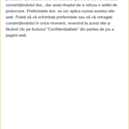
consimțământul dvs., dar aveți dreptul de a refuza o astfel de
prelucrare. Preferințele dvs. se vor aplica numai acestui site
web. Puteți să vă schimbați preferințele sau să vă retrageți
consimțământul în orice moment, revenind la acest site și
făcând clic pe butonul "Confidențialitate" din partea de jos a
paginii web.
În timpul Bătăliei pentru Anglia, a fost
întrebuințat și ca avion de vânătoare de
escortă, rol pentru care nu fusese
conceput inițial.
A mai fost utilizat și ca avion de vânătoare
și bombardament dar și ca platformă de
recunoaștere fotografică.