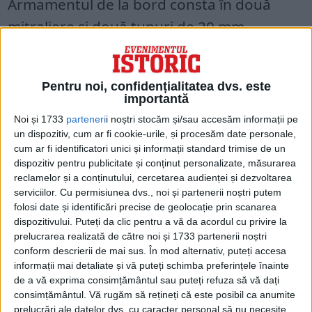
Armamentul de la bord consta în două
mitraliere și două tunuri de 20 mm.
Potrivit RareHistoricalPhotos, primul Bf
109A a fost utilizat în timpul războiului civil
Pentru noi, confidențialitatea dvs. este
importantă
din Spania.
Noi și 1733
parteneri
i noștri stocăm și/sau accesăm informații pe
un dispozitiv, cum ar fi cookie-urile, și procesăm date personale,
În septembrie 1939, Bf 109 a devenit
cum ar fi identificatori unici și informații standard trimise de un
principalul avion de vânătoare al Luftwaffe,
dispozitiv pentru publicitate și conținut personalizate, măsurarea
reclamelor și a conținutului, cercetarea audienței și dezvoltarea
înlocuind aparatele biplan, și a contribuit la
serviciilor.
Cu permisiunea dvs., noi și partenerii noștri putem
superioritatea aeriană a Wehrmacht-ului în
folosi date și identificări precise de geolocație prin scanarea
dispozitivului. Puteți da clic pentru a vă da acordul cu privire la
Blitzkrieg.
prelucrarea realizată de către noi și 1733 partenerii noștri
conform descrierii de mai sus. În mod alternativ, puteți accesa
informații mai detaliate și vă puteți schimba preferințele înainte
de a vă exprima consimțământul sau puteți refuza să vă dați
consimțământul.
Vă rugăm să rețineți că este posibil ca anumite
prelucrări ale datelor dvs. cu caracter personal să nu necesite