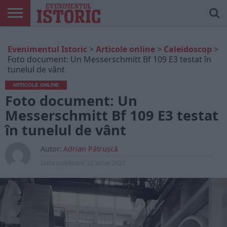
ARTICOLE
ONLINE
EDIȚII
ISTORIC
CONTUL
Evenimentul Istoric
>
Articole online
>
Caleidoscop
>
TIPĂRITE
PLAY
MEU
Foto document: Un Messerschmitt Bf 109 E3 testat în
tunelul de vânt
ARTICOLE ONLINE
Foto document: Un
Messerschmitt Bf 109 E3 testat
în tunelul de vânt
Autor:
Adrian Pătrușcă
Data publicarii:
22 iunie 2021