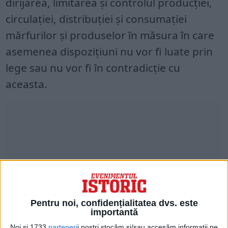
dirijarea, limitarea și controlul producției,
circulației, distribuției și consumației
mărfurilor și produselor în măsura în care
asemenea dispozițiuni nu vor fi luate prin
lege sau nu vor fi în contradicție cu
aceasta.
Pentru noi, confidențialitatea dvs. este
importantă
Noi și 1733
parteneri
i noștri stocăm și/sau accesăm informații pe