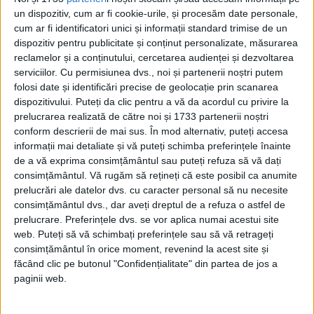
Comisariatul General al Prețurilor este
un dispozitiv, cum ar fi cookie-urile, și procesăm date personale,
cum ar fi identificatori unici și informații standard trimise de un
singura autoritate în drept să stabilească
dispozitiv pentru publicitate și conținut personalizate, măsurarea
prețurile de vânzare ale produselor și
reclamelor și a conținutului, cercetarea audienței și dezvoltarea
serviciilor.
Cu permisiunea dvs., noi și partenerii noștri putem
mărfurilor, precum și prețurile și tarifele
folosi date și identificări precise de geolocație prin scanarea
serviciilor sau locațiunilor de servicii, ori de
dispozitivului. Puteți da clic pentru a vă da acordul cu privire la
prelucrarea realizată de către noi și 1733 partenerii noștri
bunuri publice sau private, cu excepția
conform descrierii de mai sus. În mod alternativ, puteți accesa
produselor monopolizate, al căror preț se
informații mai detaliate și vă puteți schimba preferințele înainte
de a vă exprima consimțământul sau puteți refuza să vă dați
va fixa conform legilor speciale.
consimțământul.
Vă rugăm să rețineți că este posibil ca anumite
prelucrări ale datelor dvs. cu caracter personal să nu necesite
În aceleași condițiuni va putea limita
consimțământul dvs., dar aveți dreptul de a refuza o astfel de
prelucrare. Preferințele dvs. se vor aplica numai acestui site
beneficiile la vânzarea produselor și
web. Puteți să vă schimbați preferințele sau să vă retrageți
mărfurilor, pentru care nu sunt stabilite
consimțământul în orice moment, revenind la acest site și
făcând clic pe butonul "Confidențialitate" din partea de jos a
prețuri în conformitate cu dispozițiunile
paginii web.
alineatului precedent, determinând și