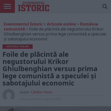
ARTICOLE
ONLINE
EDIȚII
ISTORIC
CONTUL
Evenimentul Istoric
>
Articole online
>
România
TIPĂRITE
PLAY
MEU
comunistă
>
Foile de plăcintă ale negustorului Krikor
Ghiulbenghian versus prima lege comunistă a speculei
și sabotajului economic
ARTICOLE ONLINE
Foile de plăcintă ale
negustorului Krikor
Ghiulbenghian versus prima
lege comunistă a speculei și
sabotajului economic
Autor:
Cătălin Pena
Data publicarii:
3 aprilie 2021