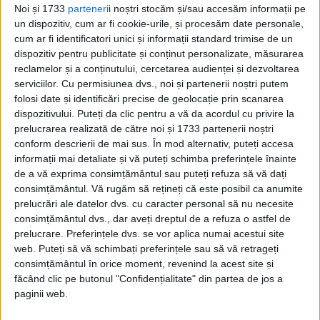
Noi și 1733
parteneri
i noștri stocăm și/sau accesăm informații pe
Din ultima ediție ...
un dispozitiv, cum ar fi cookie-urile, și procesăm date personale,
Regina României
cum ar fi identificatori unici și informații standard trimise de un
dispozitiv pentru publicitate și conținut personalizate, măsurarea
Carol al II-lea și acțiunile sale care au ruinat
România Mare
reclamelor și a conținutului, cercetarea audienței și dezvoltarea
serviciilor.
Cu permisiunea dvs., noi și partenerii noștri putem
Afaceri oneroase care au marcat România
modernă: Strousberg și Hallier
folosi date și identificări precise de geolocație prin scanarea
dispozitivului. Puteți da clic pentru a vă da acordul cu privire la
prelucrarea realizată de către noi și 1733 partenerii noștri
conform descrierii de mai sus. În mod alternativ, puteți accesa
ETICHETE:
informații mai detaliate și vă puteți schimba preferințele înainte
PUBLICAT IN CATEGORIILE:
MARTIE 2022
de a vă exprima consimțământul sau puteți refuza să vă dați
DISTRIBUIE ȘTIREA:
FACEBOOK
|
TWITTER
consimțământul.
Vă rugăm să rețineți că este posibil ca anumite
DACĂ VA PLAC MATERIALELE PUBLICATE, VA INVITĂM SĂ NE URMĂRIȚI
prelucrări ale datelor dvs. cu caracter personal să nu necesite
ȘI PE
PAGINA NOASTRĂ DE FACEBOOK
consimțământul dvs., dar aveți dreptul de a refuza o astfel de
prelucrare. Preferințele dvs. se vor aplica numai acestui site
web. Puteți să vă schimbați preferințele sau să vă retrageți
RECOMANDARI PENTRU TINE
consimțământul în orice moment, revenind la acest site și
făcând clic pe butonul "Confidențialitate" din partea de jos a
Istoria sloturilor: de la primele aparate
paginii web.
la sloturile online