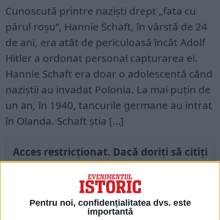
Cunoscută printre naziști drept „fata cu
părul roșu”, Hannie Schaft, în vârstă de 24
de ani, era atât de periculoasă încât Adolf
Hitler a ordonat personal capturarea ei.
Hannie Schaft era doar o adolescentă când
naziștii au invadat Polonia. La mai puțin de
un an, în 1940, tancurile germane au intrat
în Olanda. Schaft știa […]
Acces restricționat. Dacă doriți să citiți
acest articol, mergeți pe
edituradecarte.ro
și achiziționați ediția
Martie 2022
Pentru noi, confidențialitatea dvs. este
importantă