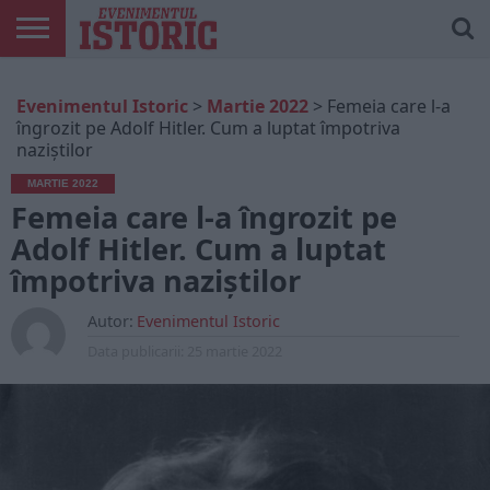
ARTICOLE
ONLINE
EDIȚII
ISTORIC
CONTUL
Evenimentul Istoric
>
Martie 2022
>
Femeia care l-a
TIPĂRITE
PLAY
MEU
îngrozit pe Adolf Hitler. Cum a luptat împotriva
naziștilor
MARTIE 2022
Femeia care l-a îngrozit pe
Adolf Hitler. Cum a luptat
împotriva naziștilor
Autor:
Evenimentul Istoric
Data publicarii:
25 martie 2022