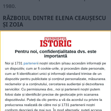
1980.
RĂZBOIUL DINTRE ELENA CEAUŞESCU
ŞI ZOIA
zdc: – Certurile din familia Ceaușescu
afectau activitatea Institutului?
Pentru noi, confidențialitatea dvs. este
D.P.: La Institut erau toate bune, însă mai
importantă
existau momente când se supăra mama
Noi și 1731
parteneri
i noștri stocăm și/sau accesăm informații pe
un dispozitiv, cum ar fi cookie-urile, și procesăm date personale,
(n.r. Elena Ceaușescu) pe fiică și din cauza
cum ar fi identificatori unici și informații standard trimise de un
asta ni se închideau nouă plecările. Nu mai
dispozitiv pentru publicitate și conținut personalizate, măsurarea
reclamelor și a conținutului, cercetarea audienței și dezvoltarea
ieșeam nici în Est, măcar. Deja noi ne
serviciilor.
Cu permisiunea dvs., noi și partenerii noștri putem
suparăsem, nu mai era atmosferă bună.
folosi date și identificări precise de geolocație prin scanarea
dispozitivului. Puteți da clic pentru a vă da acordul cu privire la
prelucrarea realizată de către noi și 1731 partenerii noștri
conform descrierii de mai sus. În mod alternativ, puteți accesa