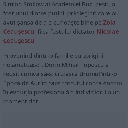
Simion Stoilow al Academiei Bucureşti, a
fost unul dintre puţinii privilegiaţi care au
avut şansa de a o cunoaşte bine pe
Zoia
Ceauşescu
, fiica fostului dictator
Nicolae
Ceauşescu
.
Provenind dintr-o familie cu „origini
nesănătoase”, Dorin Mihail Popescu a
reuşit cumva să-şi croiască drumul într-o
Epocă de Aur în care trecutul conta enorm
în evoluţia profesională a indivizilor. La un
moment dat.