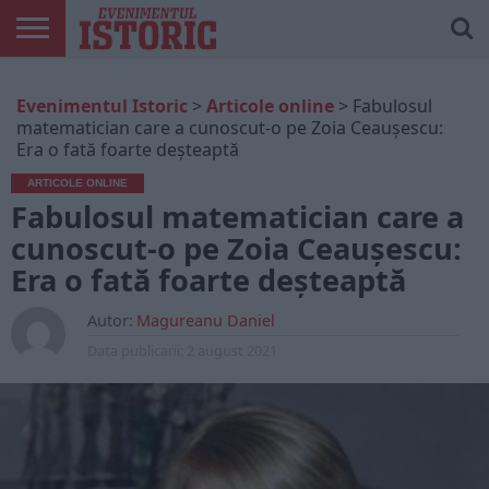
ARTICOLE
ONLINE
EDIȚII
ISTORIC
CONTUL
Evenimentul Istoric
>
Articole online
>
Fabulosul
TIPĂRITE
PLAY
MEU
matematician care a cunoscut-o pe Zoia Ceauşescu:
Era o fată foarte deșteaptă
ARTICOLE ONLINE
Fabulosul matematician care a
cunoscut-o pe Zoia Ceauşescu:
Era o fată foarte deșteaptă
Autor:
Magureanu Daniel
Data publicarii:
2 august 2021