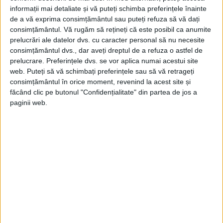
informații mai detaliate și vă puteți schimba preferințele înainte
de a vă exprima consimțământul sau puteți refuza să vă dați
consimțământul.
Vă rugăm să rețineți că este posibil ca anumite
prelucrări ale datelor dvs. cu caracter personal să nu necesite
consimțământul dvs., dar aveți dreptul de a refuza o astfel de
prelucrare. Preferințele dvs. se vor aplica numai acestui site
web. Puteți să vă schimbați preferințele sau să vă retrageți
consimțământul în orice moment, revenind la acest site și
făcând clic pe butonul "Confidențialitate" din partea de jos a
paginii web.
Am obținut la un moment dat o bursă și nu
m-a lăsat să plec la ea, iar la sfârșitul lui ’88
am simțit că nu se mai poate. În ’90 am
reluat treaba, dar mai greu.