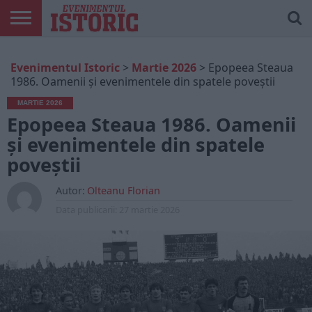
ARTICOLE
ONLINE
EDIȚII
ISTORIC
CONTUL
Evenimentul Istoric
>
Martie 2026
>
Epopeea Steaua
TIPĂRITE
PLAY
MEU
1986. Oamenii și evenimentele din spatele poveștii
MARTIE 2026
Epopeea Steaua 1986. Oamenii
și evenimentele din spatele
poveștii
Autor:
Olteanu Florian
Data publicarii:
27 martie 2026