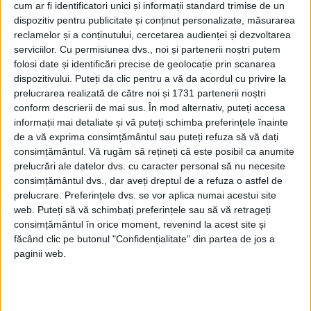
cum ar fi identificatori unici și informații standard trimise de un
dispozitiv pentru publicitate și conținut personalizate, măsurarea
reclamelor și a conținutului, cercetarea audienței și dezvoltarea
ETICHETE:
serviciilor.
Cu permisiunea dvs., noi și partenerii noștri putem
PUBLICAT IN CATEGORIILE:
MARTIE 2026
folosi date și identificări precise de geolocație prin scanarea
DISTRIBUIE ȘTIREA:
FACEBOOK
|
TWITTER
dispozitivului. Puteți da clic pentru a vă da acordul cu privire la
DACĂ VA PLAC MATERIALELE PUBLICATE, VA INVITĂM SĂ NE URMĂRIȚI
prelucrarea realizată de către noi și 1731 partenerii noștri
ȘI PE
PAGINA NOASTRĂ DE FACEBOOK
conform descrierii de mai sus. În mod alternativ, puteți accesa
informații mai detaliate și vă puteți schimba preferințele înainte
de a vă exprima consimțământul sau puteți refuza să vă dați
RECOMANDARI PENTRU TINE
consimțământul.
Vă rugăm să rețineți că este posibil ca anumite
prelucrări ale datelor dvs. cu caracter personal să nu necesite
Istoria sloturilor: de la primele aparate
consimțământul dvs., dar aveți dreptul de a refuza o astfel de
la sloturile online
prelucrare. Preferințele dvs. se vor aplica numai acestui site
web. Puteți să vă schimbați preferințele sau să vă retrageți
consimțământul în orice moment, revenind la acest site și
făcând clic pe butonul "Confidențialitate" din partea de jos a
Istoria dezvoltării cazinourilor în
paginii web.
România: de la saloane sociale, la era
digitală