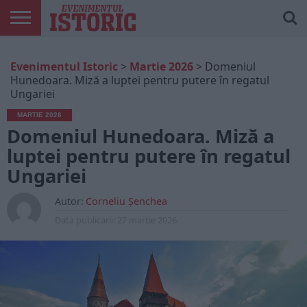
ARTICOLE
ONLINE
EDIȚII
ISTORIC
CONTUL
Evenimentul Istoric
>
Martie 2026
>
Domeniul
TIPĂRITE
PLAY
MEU
Hunedoara. Miză a luptei pentru putere în regatul
Ungariei
MARTIE 2026
Domeniul Hunedoara. Miză a
luptei pentru putere în regatul
Ungariei
Autor:
Corneliu Șenchea
Data publicarii:
27 martie 2026