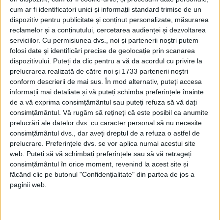
Afaceri oneroase care au marcat România
modernă: Strousberg și Hallier
cum ar fi identificatori unici și informații standard trimise de un
dispozitiv pentru publicitate și conținut personalizate, măsurarea
reclamelor și a conținutului, cercetarea audienței și dezvoltarea
serviciilor.
Cu permisiunea dvs., noi și partenerii noștri putem
ETICHETE:
folosi date și identificări precise de geolocație prin scanarea
PUBLICAT IN CATEGORIILE:
MARTIE 2026
dispozitivului. Puteți da clic pentru a vă da acordul cu privire la
DISTRIBUIE ȘTIREA:
FACEBOOK
|
TWITTER
prelucrarea realizată de către noi și 1733 partenerii noștri
DACĂ VA PLAC MATERIALELE PUBLICATE, VA INVITĂM SĂ NE URMĂRIȚI
conform descrierii de mai sus. În mod alternativ, puteți accesa
ȘI PE
PAGINA NOASTRĂ DE FACEBOOK
informații mai detaliate și vă puteți schimba preferințele înainte
de a vă exprima consimțământul sau puteți refuza să vă dați
consimțământul.
Vă rugăm să rețineți că este posibil ca anumite
RECOMANDARI PENTRU TINE
prelucrări ale datelor dvs. cu caracter personal să nu necesite
consimțământul dvs., dar aveți dreptul de a refuza o astfel de
Istoria sloturilor: de la primele aparate
prelucrare. Preferințele dvs. se vor aplica numai acestui site
la sloturile online
web. Puteți să vă schimbați preferințele sau să vă retrageți
consimțământul în orice moment, revenind la acest site și
făcând clic pe butonul "Confidențialitate" din partea de jos a
paginii web.
Istoria dezvoltării cazinourilor în
România: de la saloane sociale, la era
digitală