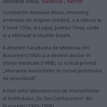
DISTRIBUIE ȘTIREA:
FACEBOOK
|
TWITTER
Constantin Atanasie Bona, imunolog
american de origine română, s-a născut la
5 iunie 1934, la Lugoj, judeţul Timiş, unde
şi-a efectuat şi studiile liceale.
A absolvit Facultatea de Medicina din
Bucureşti (1958) şi a devenit doctor în
ştiinţe medicale (1968), cu o teză privind
„Alterarea leucocitelor în cursul procesului
de pinocitoză”.
A fost şeful laboratorului de imunochimie
al institutului „Dr. Ion Cantacuzino” din
Bucureşti (1965-1968).