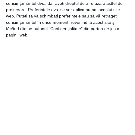
Applications of Antiidiotypic Antibodies”
consimțământul dvs., dar aveți dreptul de a refuza o astfel de
(1988), „Immunology for Medical Students”
prelucrare. Preferințele dvs. se vor aplica numai acestui site
web. Puteți să vă schimbați preferințele sau să vă retrageți
(1990).
consimțământul în orice moment, revenind la acest site și
făcând clic pe butonul "Confidențialitate" din partea de jos a
paginii web.
A făcut parte din comitetul de redacţie a 16
reviste de imunologie, fiind membru în mai
multe organisme ştiinţifice internaţionale: