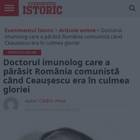
ARTICOLE
ONLINE
EDIȚII
ISTORIC
CONTUL
Evenimentul Istoric
>
Articole online
>
Doctorul
TIPĂRITE
PLAY
MEU
imunolog care a părăsit România comunistă când
Ceaușescu era în culmea gloriei
ARTICOLE ONLINE
Doctorul imunolog care a
părăsit România comunistă
când Ceaușescu era în culmea
gloriei
Autor:
Cătălin Pena
Data publicarii:
10 aprilie 2020