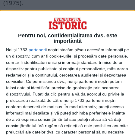
(1975).
VISUL AMERICAN
În anul 1977 s-a stabilit în SUA unde a fost
Pentru noi, confidențialitatea dvs. este
cercetător-invitat la NIH, Bethesda,
importantă
Maryland (1977-1979), profesor la catedra
Noi și 1733
parteneri
i noștri stocăm și/sau accesăm informații pe
un dispozitiv, cum ar fi cookie-urile, și procesăm date personale,
de imunologie, Facultatea de Medicină
cum ar fi identificatori unici și informații standard trimise de un
Mount Sinai din New York (din 1984).
dispozitiv pentru publicitate și conținut personalizate, măsurarea
reclamelor și a conținutului, cercetarea audienței și dezvoltarea
Rezultatele cercetărilor sale au fost
serviciilor.
Cu permisiunea dvs., noi și partenerii noștri putem
publicate în peste 250 de lucrări, apărute
folosi date și identificări precise de geolocație prin scanarea
dispozitivului. Puteți da clic pentru a vă da acordul cu privire la
în periodice străine, monografii şi tratate
prelucrarea realizată de către noi și 1733 partenerii noștri
de imunologie, între care: „Biologia
conform descrierii de mai sus. În mod alternativ, puteți accesa
informații mai detaliate și vă puteți schimba preferințele înainte
arsurilor” (1967), „Lymphocitic Regulation
de a vă exprima consimțământul sau puteți refuza să vă dați
by Antibodies” (1981), „Biological
consimțământul.
Vă rugăm să rețineți că este posibil ca anumite
prelucrări ale datelor dvs. cu caracter personal să nu necesite