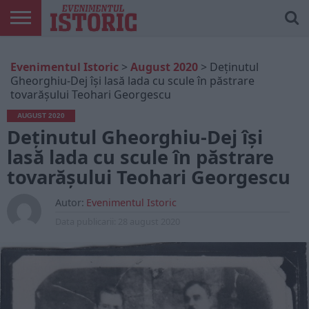
ARTICOLE
ONLINE
EDIȚII
ISTORIC
CONTUL
Evenimentul Istoric
>
August 2020
>
Deținutul
TIPĂRITE
PLAY
MEU
Gheorghiu-Dej își lasă lada cu scule în păstrare
tovarășului Teohari Georgescu
AUGUST 2020
Deținutul Gheorghiu-Dej își
lasă lada cu scule în păstrare
tovarășului Teohari Georgescu
Autor:
Evenimentul Istoric
Data publicarii:
28 august 2020