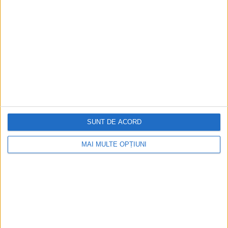
Ediția tipărită
Mai multe articole
SUNT DE ACORD
MAI MULTE OPȚIUNI
CELE MAI VIZITATE