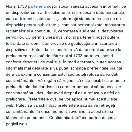
Noi și 1733
parteneri
i noștri stocăm și/sau accesăm informații pe
un dispozitiv, cum ar fi cookie-urile, și procesăm date personale,
Din ultima ediție ...
cum ar fi identificatori unici și informații standard trimise de un
Regina României
dispozitiv pentru publicitate și conținut personalizate, măsurarea
Carol al II-lea și acțiunile sale care au ruinat
reclamelor și a conținutului, cercetarea audienței și dezvoltarea
România Mare
serviciilor.
Cu permisiunea dvs., noi și partenerii noștri putem
Afaceri oneroase care au marcat România
folosi date și identificări precise de geolocație prin scanarea
modernă: Strousberg și Hallier
dispozitivului. Puteți da clic pentru a vă da acordul cu privire la
prelucrarea realizată de către noi și 1733 partenerii noștri
conform descrierii de mai sus. În mod alternativ, puteți accesa
informații mai detaliate și vă puteți schimba preferințele înainte
ETICHETE:
DETINUT
,
GHEORGHE GHEORGHIU-DEJ
de a vă exprima consimțământul sau puteți refuza să vă dați
PUBLICAT IN CATEGORIILE:
AUGUST 2020
consimțământul.
Vă rugăm să rețineți că este posibil ca anumite
DISTRIBUIE ȘTIREA:
FACEBOOK
|
TWITTER
prelucrări ale datelor dvs. cu caracter personal să nu necesite
DACĂ VA PLAC MATERIALELE PUBLICATE, VA INVITĂM SĂ NE URMĂRIȚI
consimțământul dvs., dar aveți dreptul de a refuza o astfel de
ȘI PE
PAGINA NOASTRĂ DE FACEBOOK
prelucrare. Preferințele dvs. se vor aplica numai acestui site
web. Puteți să vă schimbați preferințele sau să vă retrageți
consimțământul în orice moment, revenind la acest site și
RECOMANDARI PENTRU TINE
făcând clic pe butonul "Confidențialitate" din partea de jos a
paginii web.
Istoria sloturilor: de la primele aparate
la sloturile online