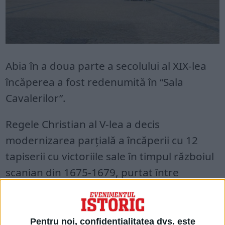
Abia în a doua parte a secolului al XIX-lea
încăperea a fost redenumită în “Sala
Cavalerilor”.
Regele Christian al V-lea a decis
modernizarea parțială a încăperii cu 12
tapiserii cu victoriile sale în timpul războiul
scanian din 1675-1679, purtat între
Danemarca-Norvegia, Suedia și
Brandenburg.
Pentru noi, confidențialitatea dvs. este