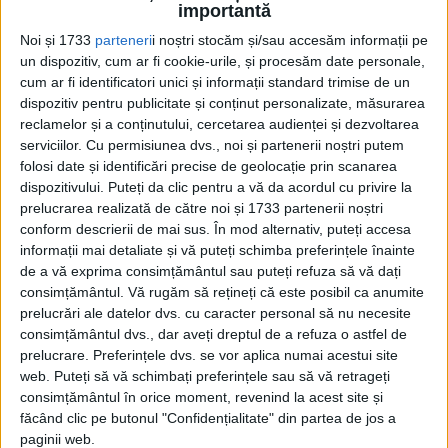
importantă
Noi și 1733
parteneri
i noștri stocăm și/sau accesăm informații pe
un dispozitiv, cum ar fi cookie-urile, și procesăm date personale,
cum ar fi identificatori unici și informații standard trimise de un
dispozitiv pentru publicitate și conținut personalizate, măsurarea
reclamelor și a conținutului, cercetarea audienței și dezvoltarea
serviciilor.
Cu permisiunea dvs., noi și partenerii noștri putem
folosi date și identificări precise de geolocație prin scanarea
dispozitivului. Puteți da clic pentru a vă da acordul cu privire la
prelucrarea realizată de către noi și 1733 partenerii noștri
conform descrierii de mai sus. În mod alternativ, puteți accesa
informații mai detaliate și vă puteți schimba preferințele înainte
Un punct de atracție este și tronul original
de a vă exprima consimțământul sau puteți refuza să vă dați
al regilor danezi. Frederik al III-lea a
consimțământul.
Vă rugăm să rețineți că este posibil ca anumite
prelucrări ale datelor dvs. cu caracter personal să nu necesite
adăugat un ascensor care să îi permită să
consimțământul dvs., dar aveți dreptul de a refuza o astfel de
evite urcarea scărilor.
prelucrare. Preferințele dvs. se vor aplica numai acestui site
web. Puteți să vă schimbați preferințele sau să vă retrageți
consimțământul în orice moment, revenind la acest site și
Castelul a fost deschis publicului încă din
făcând clic pe butonul "Confidențialitate" din partea de jos a
1838, turiștii arătându-se astăzi extrem de
paginii web.