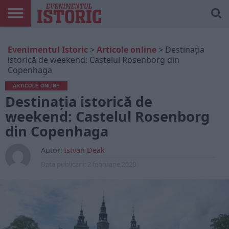
ARTICOLE
ONLINE
EDIȚII
ISTORIC
CONTUL
Evenimentul Istoric
>
Articole online
>
Destinația
TIPĂRITE
PLAY
MEU
istorică de weekend: Castelul Rosenborg din
Copenhaga
ARTICOLE ONLINE
Destinația istorică de
weekend: Castelul Rosenborg
din Copenhaga
Autor:
Istvan Deak
Data publicarii:
2 februarie 2020