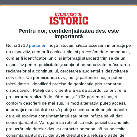
Pentru noi, confidențialitatea dvs. este
importantă
Noi și 1733
parteneri
i noștri stocăm și/sau accesăm informații pe
un dispozitiv, cum ar fi cookie-urile, și procesăm date personale,
cum ar fi identificatori unici și informații standard trimise de un
Creștinii din Gangra, aflând vestea, au
dispozitiv pentru publicitate și conținut personalizate, măsurarea
reclamelor și a conținutului, cercetarea audienței și dezvoltarea
venit, au ridicat trupul Sfântului Ipatie și l-
serviciilor.
Cu permisiunea dvs., noi și partenerii noștri putem
au îngropat cu cinste.
folosi date și identificări precise de geolocație prin scanarea
dispozitivului. Puteți da clic pentru a vă da acordul cu privire la
prelucrarea realizată de către noi și 1733 partenerii noștri
La mormântul său a fost adusă și femeia
conform descrierii de mai sus. În mod alternativ, puteți accesa
care îi zdrobise capul și își pierduse mințile.
informații mai detaliate și vă puteți schimba preferințele înainte
de a vă exprima consimțământul sau puteți refuza să vă dați
Îndată ce a atins mormântul, ea s-a
consimțământul.
Vă rugăm să rețineți că este posibil ca anumite
vindecat.
prelucrări ale datelor dvs. cu caracter personal să nu necesite
consimțământul dvs., dar aveți dreptul de a refuza o astfel de