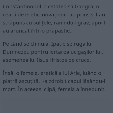
Constantinopol la cetatea sa Gangra, o
ceată de eretici novațieni l-au prins și l-au
străpuns cu sulițele, rănindu-l grav, apoi l-
au aruncat într-o prăpastie.
Pe când se chinuia, Ipatie se ruga lui
Dumnezeu pentru iertarea ucigașilor lui,
asemenea lui Iisus Hristos pe cruce.
Însă, o femeie, eretică a lui Arie, luând o
piatră ascuțită, i-a zdrobit capul lăsându-l
mort. În aceeași clipă, femeia a înnebunit.