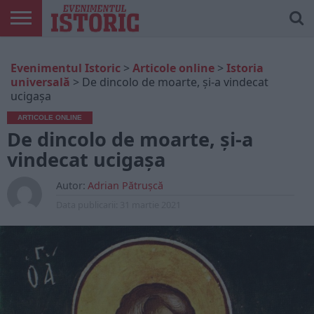
ARTICOLE
ONLINE
EDIȚII
ISTORIC
CONTUL
Evenimentul Istoric
>
Articole online
>
Istoria
TIPĂRITE
PLAY
MEU
universală
>
De dincolo de moarte, și-a vindecat
ucigașa
ARTICOLE ONLINE
De dincolo de moarte, și-a
vindecat ucigașa
Autor:
Adrian Pătrușcă
Data publicarii:
31 martie 2021