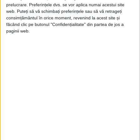
prelucrare. Preferințele dvs. se vor aplica numai acestui site
Din ultima ediție ...
web. Puteți să vă schimbați preferințele sau să vă retrageți
Regina României
consimțământul în orice moment, revenind la acest site și
făcând clic pe butonul "Confidențialitate" din partea de jos a
Carol al II-lea și acțiunile sale care au ruinat
România Mare
paginii web.
Afaceri oneroase care au marcat România
modernă: Strousberg și Hallier
ETICHETE:
EPISCOPUL GANGREI
,
ERETICI
,
SFÂNTUL MUCENIC IPATIE
PUBLICAT IN CATEGORIILE:
ARTICOLE ONLINE
,
ISTORIA UNIVERSALĂ
DISTRIBUIE ȘTIREA:
FACEBOOK
|
TWITTER
DACĂ VA PLAC MATERIALELE PUBLICATE, VA INVITĂM SĂ NE URMĂRIȚI
ȘI PE
PAGINA NOASTRĂ DE FACEBOOK
RECOMANDARI PENTRU TINE
Istoria sloturilor: de la primele aparate
la sloturile online