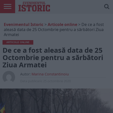
ARTICOLE
ONLINE
EDIȚII
ISTORIC
CONTUL
Evenimentul Istoric
>
Articole online
>
De ce a fost
TIPĂRITE
PLAY
MEU
aleasă data de 25 Octombrie pentru a sărbători Ziua
Armatei
ARTICOLE ONLINE
De ce a fost aleasă data de 25
Octombrie pentru a sărbători
Ziua Armatei
Autor:
Marina Constantinoiu
Data publicarii:
25 octombrie 2020