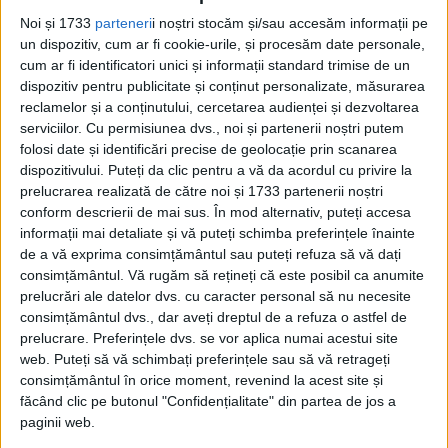
Prin tratatul din 7 septembrie 1940, de la
Noi și 1733
parteneri
i noștri stocăm și/sau accesăm informații pe
Craiova, Bulgaria a încorporat judeţele
un dispozitiv, cum ar fi cookie-urile, și procesăm date personale,
cum ar fi identificatori unici și informații standard trimise de un
Durostor şi Caliacra, cu o suprafaţă totală
dispozitiv pentru publicitate și conținut personalizate, măsurarea
de 6.921 km pătraţi şi aproximativ 410.000
reclamelor și a conținutului, cercetarea audienței și dezvoltarea
serviciilor.
Cu permisiunea dvs., noi și partenerii noștri putem
locuitori.
folosi date și identificări precise de geolocație prin scanarea
dispozitivului. Puteți da clic pentru a vă da acordul cu privire la
În perioada următoare, refacerea
prelucrarea realizată de către noi și 1733 partenerii noștri
conform descrierii de mai sus. În mod alternativ, puteți accesa
integrităţii teritoriale a fost principala
informații mai detaliate și vă puteți schimba preferințele înainte
misiune a Guvernului României, care, la 22
de a vă exprima consimțământul sau puteți refuza să vă dați
consimțământul.
Vă rugăm să rețineți că este posibil ca anumite
iunie 1941, a intrat în război, alături de
prelucrări ale datelor dvs. cu caracter personal să nu necesite
Germania, împotriva URSS.
consimțământul dvs., dar aveți dreptul de a refuza o astfel de
prelucrare. Preferințele dvs. se vor aplica numai acestui site
web. Puteți să vă schimbați preferințele sau să vă retrageți
Au fost angajate în operaţiunile militare
consimțământul în orice moment, revenind la acest site și
efectivele celor două armate, care
făcând clic pe butonul "Confidențialitate" din partea de jos a
paginii web.
totalizau 12 divizii de infanterie, o divizie