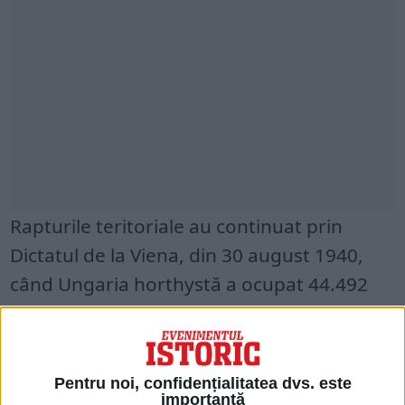
Rapturile teritoriale au continuat prin
Dictatul de la Viena, din 30 august 1940,
când Ungaria horthystă a ocupat 44.492
km pătraţi, respectiv nord-estul
Transilvaniei, cu o populaţie de 2.667.000
locuitori.
Pentru noi, confidențialitatea dvs. este
importantă