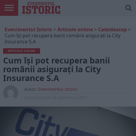
ARTICOLE
ONLINE
EDIȚII
ISTORIC
CONTUL
Evenimentul Istoric
>
Articole online
>
Caleidoscop
>
TIPĂRITE
PLAY
MEU
Cum își pot recupera banii românii asigurați la City
Insurance S.A
ARTICOLE ONLINE
Cum își pot recupera banii
românii asigurați la City
Insurance S.A
Autor:
Evenimentul Istoric
Data publicarii:
20 septembrie 2021