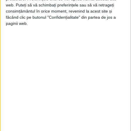
web. Puteți să vă schimbați preferințele sau să vă retrageți
consimțământul în orice moment, revenind la acest site și
făcând clic pe butonul "Confidențialitate" din partea de jos a
paginii web.
După preluarea acestora, FGA va proceda
la publicarea listelor potențialilor creditori
de asigurare.
Instrumentarea de către Fond a cererilor
de plată se va face doar după preluarea
evidențelor complete ale dosarelor de
daună precum și a evidențelor tehnico-