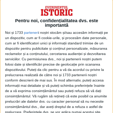
maximum 90 de zile de la data naşterii
dreptului de creanţă al creditorului de
Pentru noi, confidențialitatea dvs. este
asigurări.
importantă
Noi și 1733
parteneri
i noștri stocăm și/sau accesăm informații pe
Conform Deciziei Autorității de
un dispozitiv, cum ar fi cookie-urile, și procesăm date personale,
cum ar fi identificatori unici și informații standard trimise de un
Supraveghere Financiară, Fondul de
dispozitiv pentru publicitate și conținut personalizate, măsurarea
garantare a asiguraților va prelua
reclamelor și a conținutului, cercetarea audienței și dezvoltarea
serviciilor.
Cu permisiunea dvs., noi și partenerii noștri putem
evidențele complete ale dosarelor de
folosi date și identificări precise de geolocație prin scanarea
daună, precum și evidențele tehnico-
dispozitivului. Puteți da clic pentru a vă da acordul cu privire la
prelucrarea realizată de către noi și 1733 partenerii noștri
operative și contabile aferente acestora, în
conform descrierii de mai sus. În mod alternativ, puteți accesa
termen de 30 de zile de la data retragerii
informații mai detaliate și vă puteți schimba preferințele înainte
de a vă exprima consimțământul sau puteți refuza să vă dați
autorizației de funcționare a societății.
consimțământul.
Vă rugăm să rețineți că este posibil ca anumite
prelucrări ale datelor dvs. cu caracter personal să nu necesite
consimțământul dvs., dar aveți dreptul de a refuza o astfel de
prelucrare. Preferințele dvs. se vor aplica numai acestui site