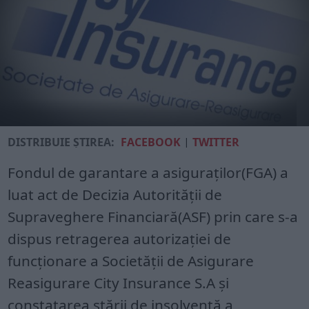
DISTRIBUIE ȘTIREA:
FACEBOOK
|
TWITTER
Fondul de garantare a asiguraților(FGA) a
luat act de Decizia Autorității de
Supraveghere Financiară(ASF) prin care s-a
dispus retragerea autorizaţiei de
funcţionare a Societăţii de Asigurare
Reasigurare City Insurance S.A și
constatarea stării de insolvență a