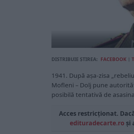
DISTRIBUIE ȘTIREA:
FACEBOOK
|
1941. După aşa-zisa „rebeli
Mofleni – Dolj pune autorită
posibilă tentativă de asasin
Acces restricționat. Dacă 
edituradecarte.ro
și 