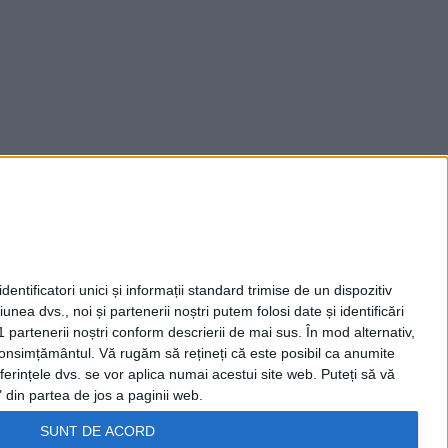
entificatori unici și informații standard trimise de un dispozitiv
unea dvs., noi și partenerii noștri putem folosi date și identificări
1 partenerii noștri conform descrierii de mai sus. În mod alternativ,
 consimțământul.
Vă rugăm să rețineți că este posibil ca anumite
ferințele dvs. se vor aplica numai acestui site web. Puteți să vă
 din partea de jos a paginii web.
SUNT DE ACORD