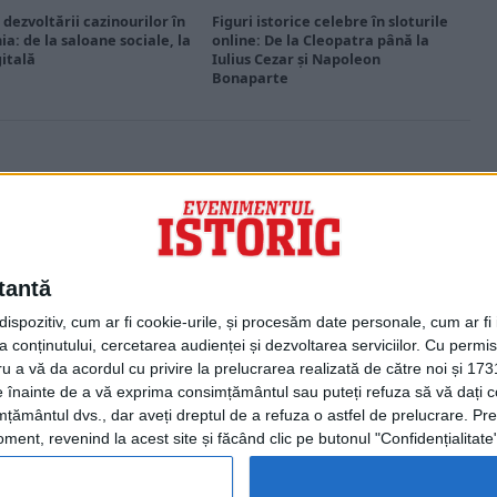
 dezvoltării cazinourilor în
Figuri istorice celebre în sloturile
a: de la saloane sociale, la
online: De la Cleopatra până la
gitală
Iulius Cezar și Napoleon
Bonaparte
PORTOFOLIU
Capital
Evenimentul Zilei
tantă
Doctorul Zilei
Infofinanciar
spozitiv, cum ar fi cookie-urile, și procesăm date personale, cum ar fi id
Infoactual
 conținutului, cercetarea audienței și dezvoltarea serviciilor.
Cu permisi
Editura de carte
ru a vă da acordul cu privire la prelucrarea realizată de către noi și 173
EVZ Comunicate
ele înainte de a vă exprima consimțământul sau puteți refuza să vă dați
Capital Comunicate
țământul dvs., dar aveți dreptul de a refuza o astfel de prelucrare. Pre
Animal Zoo
ent, revenind la acest site și făcând clic pe butonul "Confidențialitate"
Capital Comunicate