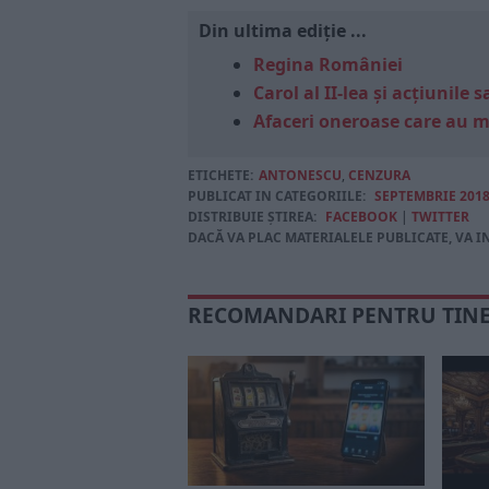
Din ultima ediție ...
Regina României
Carol al II-lea și acțiunil
Afaceri oneroase care au 
ETICHETE:
ANTONESCU
,
CENZURA
PUBLICAT IN CATEGORIILE:
SEPTEMBRIE 201
DISTRIBUIE ȘTIREA:
FACEBOOK
|
TWITTER
DACĂ VA PLAC MATERIALELE PUBLICATE, VA I
RECOMANDARI PENTRU TIN