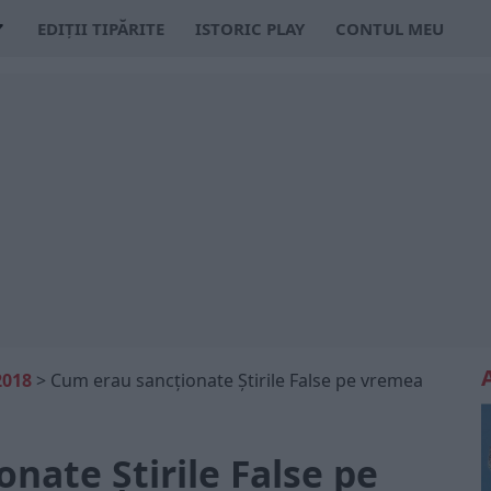
EDIȚII TIPĂRITE
ISTORIC PLAY
CONTUL MEU
2018
>
Cum erau sancţionate Ştirile False pe vremea
nate Ştirile False pe