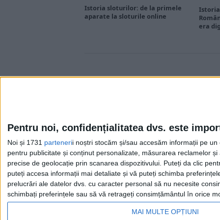
Istoria sloturilor: de la primele
Istoria
aparate la sloturile online
Români
era di
Pentru noi, confidențialitatea dvs. este impor
Noi și 1731
parteneri
i noștri stocăm și/sau accesăm informații pe un di
Cea mai mare revistă de istorie din Europa!
.
pentru publicitate și conținut personalizate, măsurarea reclamelor și a
Media KIT
precise de geolocație prin scanarea dispozitivului. Puteți da clic pent
puteți accesa informații mai detaliate și vă puteți schimba preferinț
prelucrări ale datelor dvs. cu caracter personal să nu necesite consim
schimbați preferințele sau să vă retrageți consimțământul în orice mom
MAI MULTE OPȚIUNI