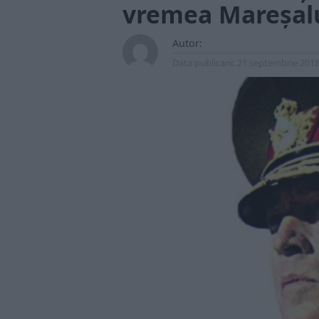
vremea Mareşal
Autor:
Data publicarii:
21 septembrie 201