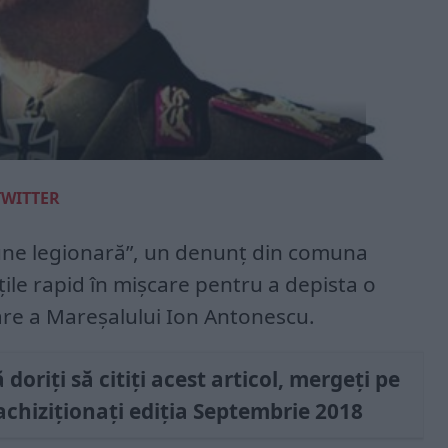
TWITTER
une legionară”, un denunţ din comuna
ţile rapid în mişcare pentru a depista o
are a Mareşalului Ion Antonescu.
doriți să citiți acest articol, mergeți pe
achiziționați ediția Septembrie 2018