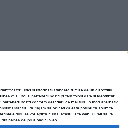
entificatori unici și informații standard trimise de un dispozitiv
unea dvs., noi și partenerii noștri putem folosi date și identificări
3 partenerii noștri conform descrierii de mai sus. În mod alternativ,
 consimțământul.
Vă rugăm să rețineți că este posibil ca anumite
ferințele dvs. se vor aplica numai acestui site web. Puteți să vă
 din partea de jos a paginii web.