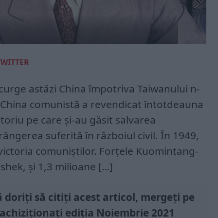
TWITTER
recurge astăzi China împotriva Taiwanului n-
. China comunistă a revendicat întotdeauna
toriu pe care și-au găsit salvarea
rângerea suferită în războiul civil. În 1949,
u victoria comuniștilor. Forțele Kuomintang-
shek, și 1,3 milioane […]
doriți să citiți acest articol, mergeți pe
 achiziționați ediția Noiembrie 2021