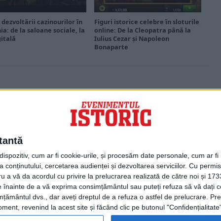
 dezvoltării cazinourilor în
Figuri istorice celebre în sloturile
a: de la saloane sociale, la
online: De la Cleopatra până la
gitală
Iulius Cezar și Napoleon
Bonaparte
PORTOFOLIU
Capital
Evenimentul Zilei
tantă
Doctorul Zilei
Infofinanciar
spozitiv, cum ar fi cookie-urile, și procesăm date personale, cum ar fi id
Infoactual
 conținutului, cercetarea audienței și dezvoltarea serviciilor.
Cu permisi
Editura de carte
ru a vă da acordul cu privire la prelucrarea realizată de către noi și 173
EVZ Comunicate
ele înainte de a vă exprima consimțământul sau puteți refuza să vă dați
Capital Comunicate
țământul dvs., dar aveți dreptul de a refuza o astfel de prelucrare. Pre
Animal Zoo
ent, revenind la acest site și făcând clic pe butonul "Confidențialitate"
Capital Comunicate