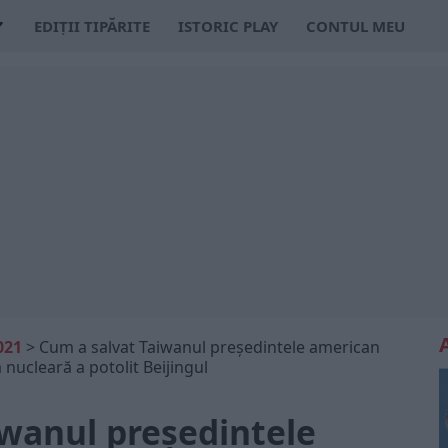
EDIȚII TIPĂRITE
ISTORIC PLAY
CONTUL MEU
021
>
Cum a salvat Taiwanul președintele american
ucleară a potolit Beijingul
iwanul președintele