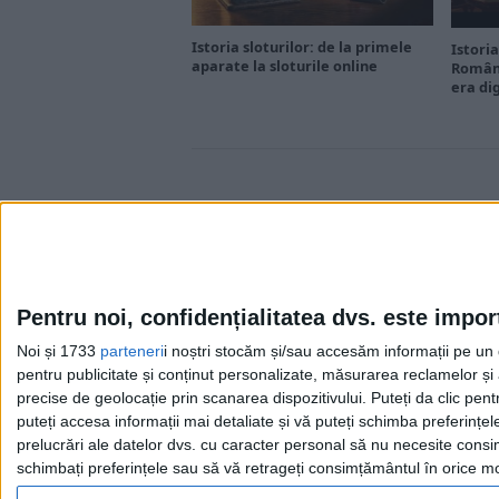
Istoria sloturilor: de la primele
Istoria
aparate la sloturile online
Români
era di
Pentru noi, confidențialitatea dvs. este impor
Noi și 1733
parteneri
i noștri stocăm și/sau accesăm informații pe un di
Cea mai mare revistă de istorie din Europa!
.
pentru publicitate și conținut personalizate, măsurarea reclamelor și a
Media KIT
precise de geolocație prin scanarea dispozitivului. Puteți da clic pent
puteți accesa informații mai detaliate și vă puteți schimba preferinț
prelucrări ale datelor dvs. cu caracter personal să nu necesite consim
schimbați preferințele sau să vă retrageți consimțământul în orice mom