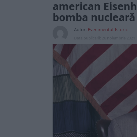
american Eisen
bomba nucleară a
Autor:
Evenimentul Istoric
Data publicarii:
26 noiembrie 2021