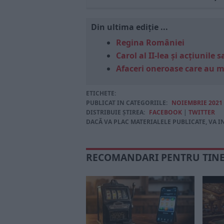
Din ultima ediție ...
Regina României
Carol al II-lea și acțiunil
Afaceri oneroase care au 
ETICHETE:
PUBLICAT IN CATEGORIILE:
NOIEMBRIE 2021
DISTRIBUIE ȘTIREA:
FACEBOOK
|
TWITTER
DACĂ VA PLAC MATERIALELE PUBLICATE, VA I
RECOMANDARI PENTRU TIN