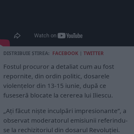
DISTRIBUIE ȘTIREA:
FACEBOOK
|
TWITTER
Fostul procuror a detaliat cum au fost
repornite, din ordin politic, dosarele
violențelor din 13-15 iunie, după ce
fuseseră blocate la cererea lui Iliescu.
„Ați făcut niște inculpări impresionante”, a
observat moderatorul emisiunii referindu-
se la rechizitoriul din dosarul Revoluției.