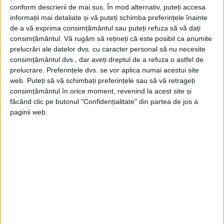
a precizat:
conform descrierii de mai sus. În mod alternativ, puteți accesa
informații mai detaliate și vă puteți schimba preferințele înainte
„Victimele sunt ale lor (n.r. – Iliescu și
de a vă exprima consimțământul sau puteți refuza să vă dați
consimțământul.
Vă rugăm să rețineți că este posibil ca anumite
armata).”
prelucrări ale datelor dvs. cu caracter personal să nu necesite
consimțământul dvs., dar aveți dreptul de a refuza o astfel de
Gen. Voinea a observat că autoritățile nu
prelucrare. Preferințele dvs. se vor aplica numai acestui site
web. Puteți să vă schimbați preferințele sau să vă retrageți
își asumă responsabilitatea pentru
consimțământul în orice moment, revenind la acest site și
finalizarea dosarului Mineriadei. El a
făcând clic pe butonul "Confidențialitate" din partea de jos a
paginii web.
precizat că a cerut celui care i-a succedat în
funcție, gen. Vasilache, să includă dosarele
penale în Legea arhivelor „pentru a se
salva memoria evenimentelor. Nimeni nu le
vrea soluționate”, a conchis Dan Voinea.
Din ultima ediție ...