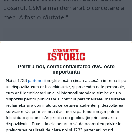
dosarul. CSM a mai demarat o cercetare a
mea. A fost o răutate.”
Pentru noi, confidențialitatea dvs. este
importantă
Noi și 1733
parteneri
i noștri stocăm și/sau accesăm informații pe
un dispozitiv, cum ar fi cookie-urile, și procesăm date personale,
cum ar fi identificatori unici și informații standard trimise de un
dispozitiv pentru publicitate și conținut personalizate, măsurarea
Chestionat de moderatorul Alecu
reclamelor și a conținutului, cercetarea audienței și dezvoltarea
serviciilor.
Cu permisiunea dvs., noi și partenerii noștri putem
Racoviceanu dacă consideră că deține un
folosi date și identificări precise de geolocație prin scanarea
adevăr despre Mineriadă, fostul procuror
dispozitivului. Puteți da clic pentru a vă da acordul cu privire la
prelucrarea realizată de către noi și 1733 partenerii noștri