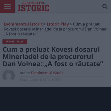
ARTICOLE
ONLINE
EDIȚII
ISTORIC
CONTUL
Evenimentul Istoric
>
Istoric Play
>
Cum a preluat
TIPĂRITE
PLAY
MEU
Kovesi dosarul Mineriadei de la procurorul Dan Voinea:
„A fost o răutate”
ISTORIC PLAY
Cum a preluat Kovesi dosarul
Mineriadei de la procurorul
Dan Voinea: „A fost o răutate”
Autor:
Evenimentul Istoric
Data publicarii:
14 iunie 2021