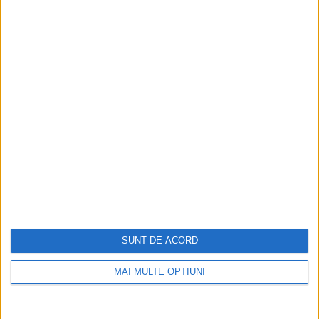
SUNT DE ACORD
MAI MULTE OPȚIUNI
Ediția tipărită
Mai multe articole