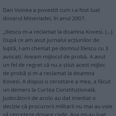
Dan Voinea a povestit cum i-a fost luat
dosarul Mineriadei, în anul 2007.
„Iliescu m-a reclamat la doamna Kovesi. (…)
După ce am avut jurnalul acțiunilor de
luptă, l-am chemat pe domnul Iliescu cu 3
avocați. Aveam mijlocul de probă. A avut
un fel de regret că nu a știut acest mijloc
de probă și m-a reclamat la doamna
Kovesi. A dispus o cercetare a mea, a făcut
un demers la Curtea Constituțională.
Judecătorii de acolo au dat imediat o
decizie că procurorii militarii nu mai au voie
să cerceteze dosare civile. Așa mi-au luat