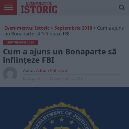
ARTICOLE
ONLINE
EDIȚII
ISTORIC
CONTUL
Evenimentul Istoric
>
Septembrie 2018
>
Cum a ajuns
TIPĂRITE
PLAY
MEU
un Bonaparte să înființeze FBI
SEPTEMBRIE 2018
Cum a ajuns un Bonaparte să
înființeze FBI
Autor:
Adrian Pătrușcă
Data publicarii:
21 septembrie 2018