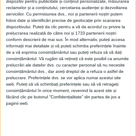
dispozitiv pentru publicitate și conținut personalizate, măsurarea
DISTRIBUIE ȘTIREA:
FACEBOOK
|
TWITTER
reclamelor și a conținutului, cercetarea audienței și dezvoltarea
serviciilor.
Cu permisiunea dvs., noi și partenerii noștri putem
DACĂ VA PLAC MATERIALELE PUBLICATE, VA INVITĂM SĂ NE URMĂRIȚI
ȘI PE
PAGINA NOASTRĂ DE FACEBOOK
folosi date și identificări precise de geolocație prin scanarea
dispozitivului. Puteți da clic pentru a vă da acordul cu privire la
prelucrarea realizată de către noi și 1733 partenerii noștri
RECOMANDARI PENTRU TINE
conform descrierii de mai sus. În mod alternativ, puteți accesa
informații mai detaliate și vă puteți schimba preferințele înainte
Istoria sloturilor: de la primele aparate
de a vă exprima consimțământul sau puteți refuza să vă dați
la sloturile online
consimțământul.
Vă rugăm să rețineți că este posibil ca anumite
prelucrări ale datelor dvs. cu caracter personal să nu necesite
consimțământul dvs., dar aveți dreptul de a refuza o astfel de
prelucrare. Preferințele dvs. se vor aplica numai acestui site
Istoria dezvoltării cazinourilor în
web. Puteți să vă schimbați preferințele sau să vă retrageți
România: de la saloane sociale, la era
consimțământul în orice moment, revenind la acest site și
digitală
făcând clic pe butonul "Confidențialitate" din partea de jos a
paginii web.
Figuri istorice celebre în sloturile online:
De la Cleopatra până la Iulius Cezar și
Napoleon Bonaparte