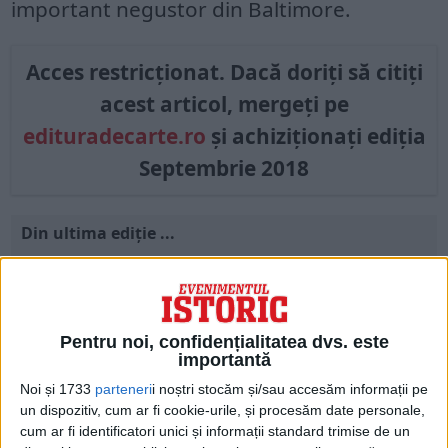
important negustor din Baltimore.
Acces restricționat. Dacă doriți să citiți
acest articol, mergeți pe
edituradecarte.ro
și achiziționați ediția
Septembrie 2018
Din ultima ediție ...
Regina României
Carol al II-lea și acțiunile sale care au ruinat
România Mare
Afaceri oneroase care au marcat România
Pentru noi, confidențialitatea dvs. este
modernă: Strousberg și Hallier
importantă
Noi și 1733
parteneri
i noștri stocăm și/sau accesăm informații pe
un dispozitiv, cum ar fi cookie-urile, și procesăm date personale,
ETICHETE:
BONAPARTE
,
FBI
cum ar fi identificatori unici și informații standard trimise de un
PUBLICAT IN CATEGORIILE:
SEPTEMBRIE 2018